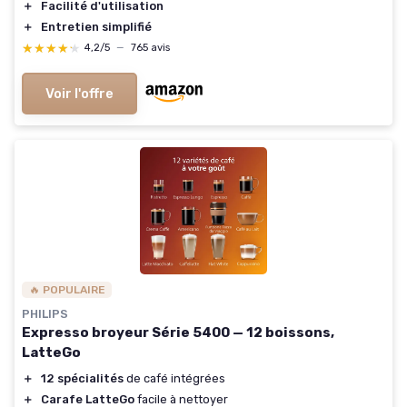
＋
Facilité d'utilisation
＋
Entretien simplifié
★★★★★
★★★★★
4,2/5
—
765 avis
Voir l'offre
🔥 POPULAIRE
PHILIPS
Expresso broyeur Série 5400 — 12 boissons,
LatteGo
＋
12 spécialités
de café intégrées
＋
Carafe LatteGo
facile à nettoyer