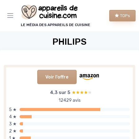
Panneau de gestion des cookies
TOPs
LE MÉDIA DES APPAREILS DE CUISINE
PHILIPS
Voir l'offre
4,3 sur 5
★★★★★
★★★★★
12429 avis
5 ★
4 ★
3 ★
2 ★
1 ★