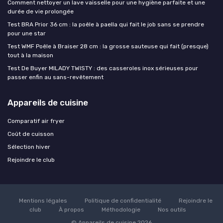
Comment nettoyer un lave vaisselle pour une hygiène parfaite et une
durée de vie prolongée
Test BRA Prior 36 cm : la poêle à paella qui fait le job sans se prendre
pour une star
Test WMF Poêle à Braiser 28 cm : la grosse sauteuse qui fait (presque)
tout à la maison
Test De Buyer MILADY TWISTY : des casseroles inox sérieuses pour
passer enfin au sans-revêtement
Appareils de cuisine
Comparatif air fryer
Coût de cuisson
Sélection hiver
Rejoindre le club
Mentions légales
Politique de confidentialité
Rejoindre le
club
À propos
Méthodologie
Nos outils
© Appareils de cuisine 2026