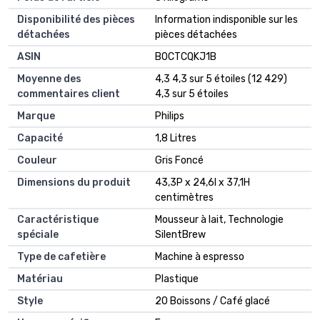
Disponibilité des pièces
‎Information indisponible sur les
détachées
pièces détachées
ASIN
B0CTCQKJ1B
Moyenne des
4,3 4,3 sur 5 étoiles (12 429)
commentaires client
4,3 sur 5 étoiles
Marque
Philips
Capacité
1,8 Litres
Couleur
Gris Foncé
Dimensions du produit
43,3P x 24,6l x 37,1H
centimètres
Caractéristique
Mousseur à lait, Technologie
spéciale
SilentBrew
Type de cafetière
Machine à espresso
Matériau
Plastique
Style
20 Boissons / Café glacé