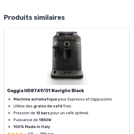
Produits similaires
Gaggia HD8749/01 Naviglio Black
＋
Machine automatique
pour Espresso et Cappuccino
＋
Utilise des
grains de café
frais
＋
Pression de
15 bars
pour un café optimal
＋
Puissance de
1850W
＋
100% Made in Italy
★★★★★
★★★★★
4/5
—
958 avis