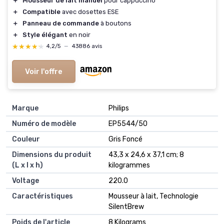
＋
Mousseur de lait manuel
pour cappuccino
＋
Compatible
avec dosettes ESE
＋
Panneau de commande
à boutons
＋
Style élégant
en noir
★★★★★
★★★★★
4,2/5
—
43886 avis
Voir l'offre
Marque
‎Philips
Numéro de modèle
‎EP5544/50
Couleur
‎Gris Foncé
Dimensions du produit
‎43,3 x 24,6 x 37,1 cm; 8
(L x l x h)
kilogrammes
Voltage
‎220.0
Caractéristiques
‎Mousseur à lait, Technologie
SilentBrew
Poids de l'article
‎8 Kilograms