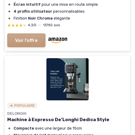
＋
Écran intuitif
pour une mise en route simple
＋
4 profils utilisateur
personnalisables
＋
Finition
Noir Chrome
élégante
★★★★★
★★★★★
4,3/5
—
13782 avis
Voir l'offre
🔥 POPULAIRE
DELONGHI
Machine à Expresso De’Longhi Dedica Style
＋
Compacte
avec une largeur de 15cm