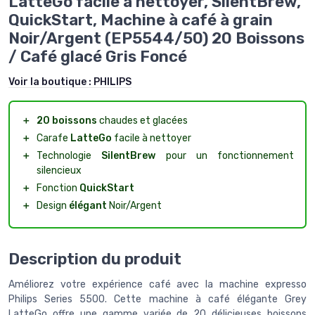
LatteGo facile à nettoyer, SilentBrew,
QuickStart, Machine à café à grain
Noir/Argent (EP5544/50) 20 Boissons
/ Café glacé Gris Foncé
Voir la boutique :
PHILIPS
＋
20 boissons
chaudes et glacées
＋
Carafe
LatteGo
facile à nettoyer
＋
Technologie
SilentBrew
pour un fonctionnement
silencieux
＋
Fonction
QuickStart
＋
Design
élégant
Noir/Argent
Description du produit
Améliorez votre expérience café avec la machine expresso
Philips Series 5500. Cette machine à café élégante Grey
LatteGo offre une gamme variée de 20 délicieuses boissons