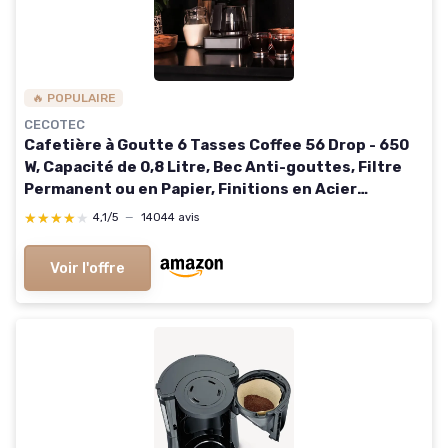
🔥 POPULAIRE
CECOTEC
Cafetière à Goutte 6 Tasses Coffee 56 Drop - 650
W, Capacité de 0,8 Litre, Bec Anti-gouttes, Filtre
Permanent ou en Papier, Finitions en Acier
Inoxydable et Intensificateur d'Arôme 6 Tazas -
★★★★★
★★★★★
4,1/5
—
14044 avis
680W Mécanique
Voir l'offre