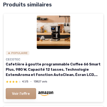
Produits similaires
🔥 POPULAIRE
CECOTEC
Cafetière à goutte programmable Coffee 66 Smart
Plus, 980 W, Capacité 12 tasses, Technologie
ExtemAroma et Fonction AutoClean, Écran LCD,
Finitions en acier inoxydable, 1,5 L - 12 Tasses
★★★★★
★★★★★
4,1/5
—
13827 avis
Numérique + 2 Filtres
Voir l'offre