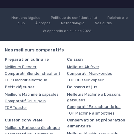
Mentions légales
Politique de confidentialité
Rejoindre le
club
À propos
Méthodologie
Nos outils
© Appareils de cuisine 2026
Nos meilleurs comparatifs
Préparation culinaire
Cuisson
Meilleurs Blender
Meilleurs Air fryer
Comparatif Blender chauffant
Comparatif Micro-ondes
TOP Hachoir électrique
TOP Cuiseur vapeur
Petit déjeuner
Boissons et jus
Meilleurs Machine à capsules
Meilleurs Machine à boissons
gazeuses
Comparatif Grille-pain
Comparatif Extracteur de jus
TOP Toaster
TOP Machine à smoothies
Cuisson conviviale
Conservation et préparation
alimentaire
Meilleurs Barbecue électrique
Meilleurs Machine sous vide