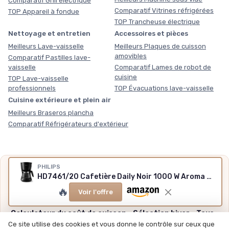
Comparatif Grill électrique
Comparatif Vitrines réfrigérées
TOP Appareil à fondue
TOP Trancheuse électrique
Nettoyage et entretien
Accessoires et pièces
Meilleurs Lave-vaisselle
Meilleurs Plaques de cuisson
amovibles
Comparatif Pastilles lave-
vaisselle
Comparatif Lames de robot de
cuisine
TOP Lave-vaisselle
professionnels
TOP Évacuations lave-vaisselle
Cuisine extérieure et plein air
Meilleurs Braseros plancha
Comparatif Réfrigérateurs d'extérieur
PHILIPS
Nos outils gratuits
HD7461/20 Cafetière Daily Noir 1000 W Aroma Swirl Verre
Des chiffres plutôt que des impressions, sans inscription,
🔥
Voir l'offre
méthode et sources expliquées.
Calculateur du coût de cuisson
·
Sélection hiver
·
Tous
nos outils
Ce site utilise des cookies et vous donne le contrôle sur ceux que