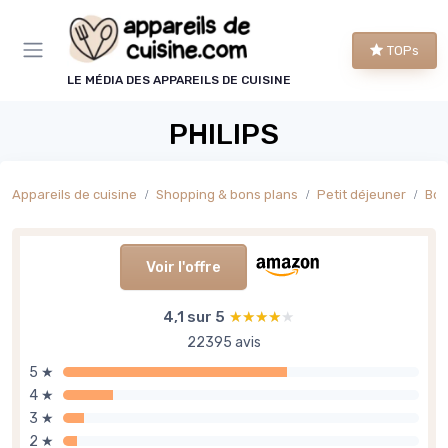
Panneau de gestion des cookies
TOPs
LE MÉDIA DES APPAREILS DE CUISINE
PHILIPS
Appareils de cuisine
Shopping & bons plans
Petit déjeuner
Boi
Voir l'offre
4,1 sur 5
★★★★★
★★★★★
22395 avis
5 ★
4 ★
3 ★
2 ★