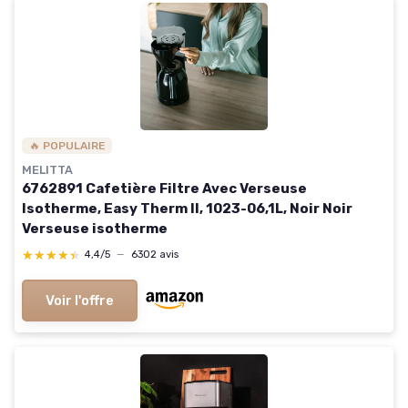
🔥 POPULAIRE
MELITTA
6762891 Cafetière Filtre Avec Verseuse
Isotherme, Easy Therm II, 1023-06,1L, Noir Noir
Verseuse isotherme
★★★★★
★★★★★
4,4/5
—
6302 avis
Voir l'offre