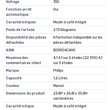
Voltage
‎100
Fonction arrêt
‎Oui
automatique
Caractéristiques
‎Moulin à café intégré
Poids de l'article
‎2,13 Kilograms
Disponibilité des pièces
‎Information indisponible sur les
détachées
pièces détachées
ASIN
B00R04CAH0
Moyenne des
4,1 4,1 sur 5 étoiles (22 395) 4,1
commentaires client
sur 5 étoiles
Marque
Philips
Capacité
1,2 Litres
Couleur
Marron
Dimensions du produit
23,8P x 26,8l x 35,8H
centimètres
Caractéristique
Moulin à café intégré