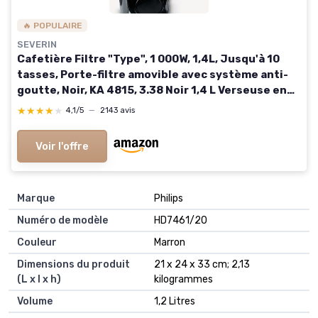
🔥 POPULAIRE
SEVERIN
Cafetière Filtre "Type", 1 000W, 1,4L, Jusqu'à 10
tasses, Porte-filtre amovible avec système anti-
goutte, Noir, KA 4815, 3.38 Noir 1,4 L Verseuse en
verre
★★★★★
★★★★★
4,1/5
—
2143 avis
Voir l'offre
Marque
‎Philips
Numéro de modèle
‎HD7461/20
Couleur
‎Marron
Dimensions du produit
‎21 x 24 x 33 cm; 2,13
(L x l x h)
kilogrammes
Volume
‎1,2 Litres