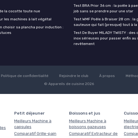
Test BRA Prior 36 cm : la poêle à paell
de la cocotte toute nue
job sans se prendre pour une star
ur les machines à lait végétal
Test WMF Poêle à Braiser 28 cm : la
sauteuse qui fait (presque) tout à l
 choisir sa plancha pour induction :
astuces
Test De Buyer MILADY TWISTY : des 
inox sérieuses pour passer enfin au
revêtement
Politique de confidentialité
Rejoindre le club
À propos
Méthod
© Appareils de cuisine 2026
Petit déjeuner
Boissons et jus
Cuisso
Meilleurs Machine à
Meilleurs Machine à
Meilleu
capsules
boissons gazeuses
électri
des
Comparatif Grille-pain
Comparatif Extracteur de
Compara