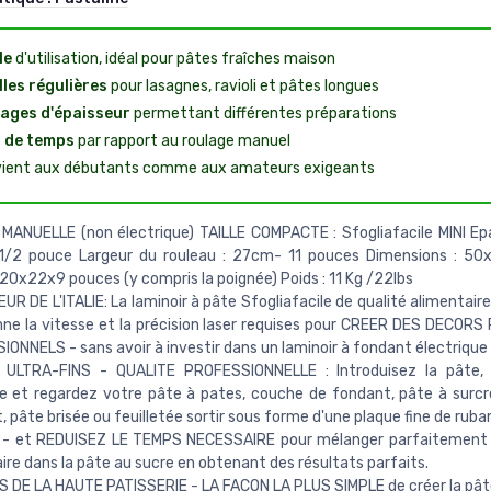
le
d'utilisation, idéal pour pâtes fraîches maison
lles régulières
pour lasagnes, ravioli et pâtes longues
ages d'épaisseur
permettant différentes préparations
 de temps
par rapport au roulage manuel
ient aux débutants comme aux amateurs exigeants
MANUELLE (non électrique) TAILLE COMPACTE : Sfogliafacile MINI Epa
/2 pouce Largeur du rouleau : 27cm- 11 pouces Dimensions : 5
20x22x9 pouces (y compris la poignée) Poids : 11 Kg /22lbs
EUR DE L'ITALIE: La laminoir à pâte Sfogliafacile de qualité alimentair
ne la vitesse et la précision laser requises pour CREER DES DECORS
ONNELS - sans avoir à investir dans un laminoir à fondant électrique
ULTRA-FINS - QUALITE PROFESSIONNELLE : Introduisez la pâte, 
e et regardez votre pâte à pates, couche de fondant, pâte à surcr
, pâte brisée ou feuilletée sortir sous forme d'une plaque fine de ruba
- et REDUISEZ LE TEMPS NECESSAIRE pour mélanger parfaitement l
ire dans la pâte au sucre en obtenant des résultats parfaits.
 DE LA HAUTE PATISSERIE - LA FACON LA PLUS SIMPLE de créer la pâte