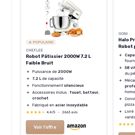
OONI
Halo Pr
🔥 POPULAIRE
Robot 
CHEFLEE
＋
Capac
Robot Pâtissier 2000W 7.2 L
four
Faible Bruit
＋
58 vi
＋
Puissance de
2000W
du pé
＋
7.2 L
de capacité
＋
Méca
＋
Fonctionnement
silencieux
prof
homo
＋
Accessoires inclus :
fouet
,
batteur
,
crochet
＋
Convi
pizza
＋
Fabriqué en
acier inoxydable
＋
Livré
★★★★★
★★★★★
4,4/5
—
2663 avis
varié
★★★★
★★★★
Voir l'offre