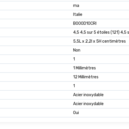
ma
Italie
B00OD10CRI
4,5 4,5 sur 5 étoiles (121) 4,5 
5,5L x 2,2l x 5H centimètres
Non
1
1 Millimètres
12 Millimètres
1
Acier inoxydable
Acier inoxydable
Oui