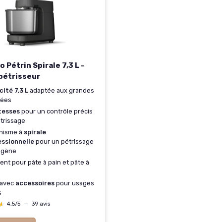
o Pétrin Spirale 7,3 L -
pétrisseur
ité 7,3 L
adaptée aux grandes
nées
tesses
pour un contrôle précis
trissage
nisme à
spirale
essionnelle
pour un pétrissage
gène
ent pour pâte à pain et pâte à
 avec
accessoires
pour usages
s
★
★
4,5/5
—
39 avis