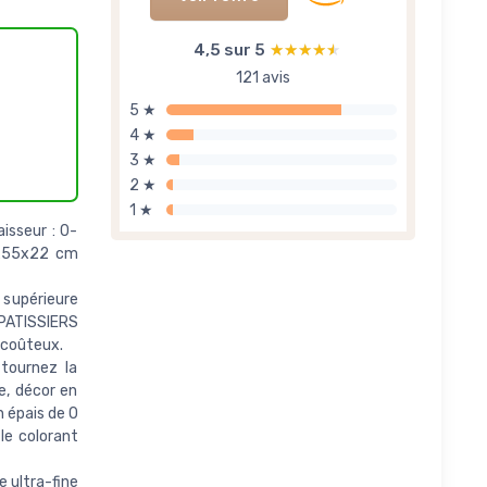
4,5 sur 5
★★★★★
★★★★★
121 avis
5 ★
4 ★
3 ★
2 ★
1 ★
isseur : 0-
0x55x22 cm
e supérieure
 PATISSIERS
 coûteux.
tournez la
e, décor en
n épais de 0
e colorant
 ultra-fine