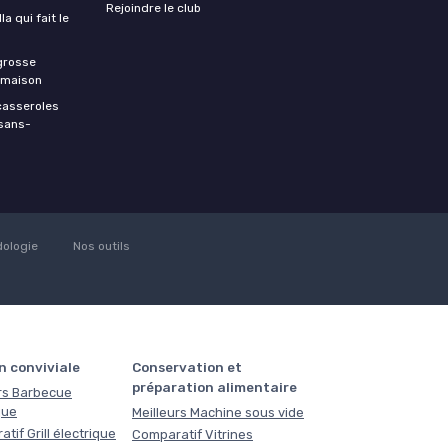
Rejoindre le club
a qui fait le
 grosse
a maison
casseroles
 sans-
ologie
Nos outils
n conviviale
Conservation et
préparation alimentaire
rs Barbecue
que
Meilleurs Machine sous vide
tif Grill électrique
Comparatif Vitrines