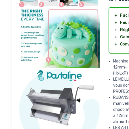
＋
Faci
＋
Feui
＋
Régl
＋
Gain
＋
Conv
Machine 
12mm- 1
(HxLxP) 
LE MEILL
vous don
PROFESSI
RUBANS 
manivell
chocolat
à 12mm 
alimenta
LES ARTS