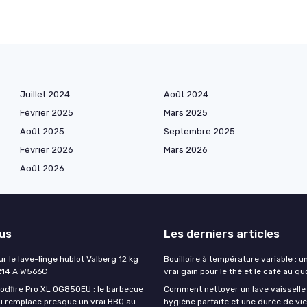
Juillet 2024
Août 2024
Février 2025
Mars 2025
Août 2025
Septembre 2025
Février 2026
Mars 2026
Août 2026
lus
Les derniers articles
ur le lave-linge hublot Valberg 12 kg
Bouilloire à température variable : u
214 A W566C
vrai gain pour le thé et le café au qu
oodfire Pro XL OG850EU : le barbecue
Comment nettoyer un lave vaisselle
ui remplace presque un vrai BBQ au
hygiène parfaite et une durée de vi