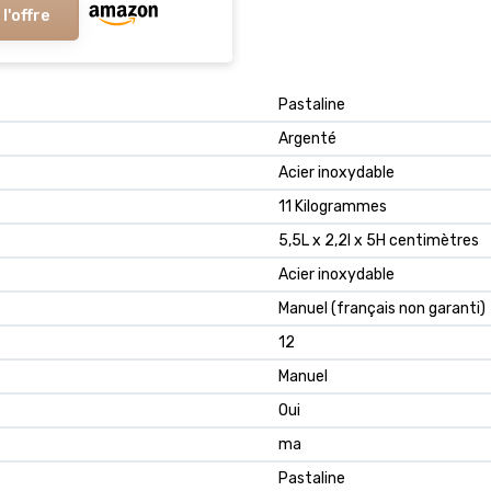
 l'offre
Pastaline
Argenté
Acier inoxydable
11 Kilogrammes
5,5L x 2,2l x 5H centimètres
Acier inoxydable
Manuel (français non garanti)
12
Manuel
Oui
ma
Pastaline