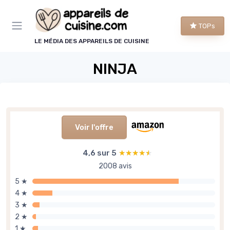
Panneau de gestion des cookies
TOPs
LE MÉDIA DES APPAREILS DE CUISINE
NINJA
Voir l'offre
4,6 sur 5
★★★★★
★★★★★
2008 avis
5 ★
4 ★
3 ★
2 ★
1 ★