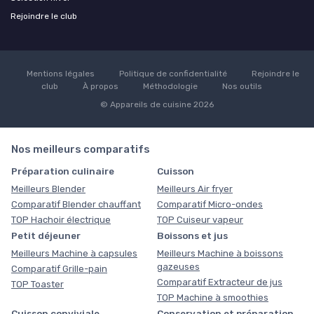
Rejoindre le club
Mentions légales
Politique de confidentialité
Rejoindre le
club
À propos
Méthodologie
Nos outils
© Appareils de cuisine 2026
Nos meilleurs comparatifs
Préparation culinaire
Cuisson
Meilleurs Blender
Meilleurs Air fryer
Comparatif Blender chauffant
Comparatif Micro-ondes
TOP Hachoir électrique
TOP Cuiseur vapeur
Petit déjeuner
Boissons et jus
Meilleurs Machine à capsules
Meilleurs Machine à boissons
gazeuses
Comparatif Grille-pain
Comparatif Extracteur de jus
TOP Toaster
TOP Machine à smoothies
Cuisson conviviale
Conservation et préparation