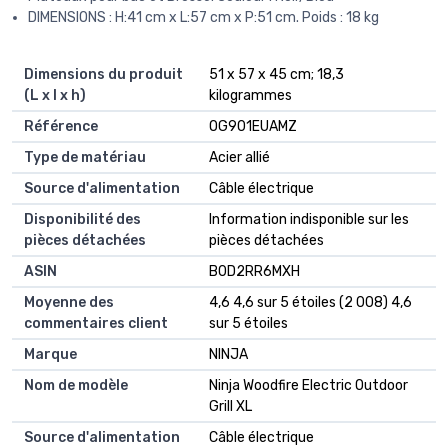
DIMENSIONS : H:41 cm x L:57 cm x P:51 cm. Poids : 18 kg
Dimensions du produit
‎51 x 57 x 45 cm; 18,3
(L x l x h)
kilogrammes
Référence
‎OG901EUAMZ
Type de matériau
‎Acier allié
Source d'alimentation
‎Câble électrique
Disponibilité des
‎Information indisponible sur les
pièces détachées
pièces détachées
ASIN
B0D2RR6MXH
Moyenne des
4,6 4,6 sur 5 étoiles (2 008) 4,6
commentaires client
sur 5 étoiles
Marque
NINJA
Nom de modèle
Ninja Woodfire Electric Outdoor
Grill XL
Source d'alimentation
Câble électrique