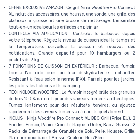
OFFRE EXCLUSIVE AMAZON : Ce grill Ninja Woodfire Pro Connect
XL inclut des accessoires, une housse, une sonde, une grille, des
plateaux à graisse et une brosse de nettoyage. L'ensemble
tout-en-un idéal pour les grillades en plein air
CONTROLE VIA APPLICATION : Contrôlez le barbecue depuis
votre téléphone. Réglez le niveau de cuisson idéal, le temps et
la température, surveillez la cuisson et recevez des
notifications. Grande capacité pour 10 hamburgers ou 2
poulets de 3 kg
7 FONCTIONS DE CUISSON EN EXTÉRIEUR : Barbecue, fumoir,
frire à l'air, rôtir, cuire au four, déshydrater et réchauffer.
Résistant à l'eau selon la norme IPX4. Parfait pour les jardins,
les patios, les balcons et le camping
TECHNOLOGIE WOODFIRE : Le fumoir intégré brûle des granulés
de bois 100 % naturels pour des saveurs fumées authentiques.
Fumez lentement pour des résultats tendres, ou ajoutez
rapidement des saveurs fumées à n'importe quel aliment
INCLUS : Ninja Woodfire Pro Connect XL BBQ Grill (Prise EU), 2
Sondes, Fumoir, Panier Crousti, Plaque à Griller, Bac à Graisse, 2
Packs de Démarrage de Granulés de Bois, Pelle, Housse, Grille,
Plateaux pour bac et Brosse. Couleur : Noir/Bleu