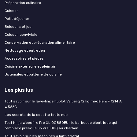
Préparation culinaire
Cuisson
Petit déjeuner
Boissons et jus
Cuisson conviviale
Conservation et préparation alimentaire
Nettoyage et entretien
Accessoires et pièces
Cuisine extérieure et plein air
Ustensiles et batterie de cuisine
Les plus lus
Tout savoir sur le lave-linge hublot Valberg 12 kg modèle WF 1214 A
W566C
Les secrets de la cocotte toute nue
Test Ninja Woodfire Pro XL OG850EU : le barbecue électrique qui
remplace presque un vrai BBQ au charbon
Tout savoir sur les machines à lait végétal