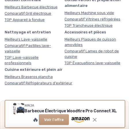
alimentaire
Meilleurs Barbecue électrique
Meilleurs Machine sous vide
Comparatif Grill électrique
Comparatif Vitrines réfrigérées
TOP Appareil à fondue
TOP Trancheuse électrique
Nettoyage et entretien
Accessoires et pièces
Meilleurs Lave-vaisselle
Meilleurs Plaques de cuisson
amovibles
Comparatif Pastilles lave-
vaisselle
Comparatif Lames de robot de
cuisine
TOP Lave-vaisselle
professionnels
TOP Évacuations lave-vaisselle
Cuisine extérieure et plein air
Meilleurs Braseros plancha
Comparatif Réfrigérateurs d'extérieur
NINJA
Nos outils gratuits
Barbecue Électrique Woodfire Pro Connect XL
Des chiffres plutôt que des impressions, sans inscription,
🔥
Voir l'offre
méthode et sources expliquées.