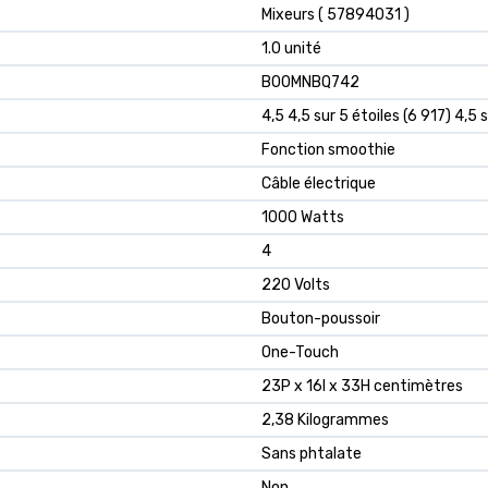
Mixeurs ( 57894031 )
1.0 unité
B00MNBQ742
4,5 4,5 sur 5 étoiles (6 917) 4,5 
Fonction smoothie
Câble électrique
1000 Watts
4
220 Volts
Bouton-poussoir
One-Touch
23P x 16l x 33H centimètres
2,38 Kilogrammes
Sans phtalate
Non