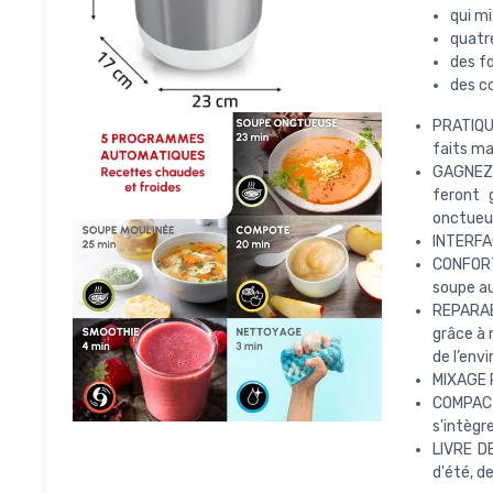
qui mi
quatr
des f
des c
PRATIQUE
faits ma
GAGNEZ 
feront 
onctueu
INTERFAC
CONFORTA
soupe au
REPARABI
grâce à 
de l’env
MIXAGE P
COMPACT
s'intègr
LIVRE D
d'été, d