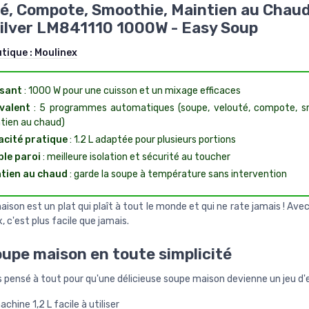
é, Compote, Smoothie, Maintien au Chaud
ilver LM841110 1000W - Easy Soup
utique :
Moulinex
sant
: 1000 W pour une cuisson et un mixage efficaces
valent
: 5 programmes automatiques (soupe, velouté, compote, s
tien au chaud)
cité pratique
: 1.2 L adaptée pour plusieurs portions
le paroi
: meilleure isolation et sécurité au toucher
tien au chaud
: garde la soupe à température sans intervention
ison est un plat qui plaît à tout le monde et qui ne rate jamais ! Av
, c'est plus facile que jamais.
upe maison en toute simplicité
 pensé à tout pour qu'une délicieuse soupe maison devienne un jeu d'
chine 1,2 L facile à utiliser