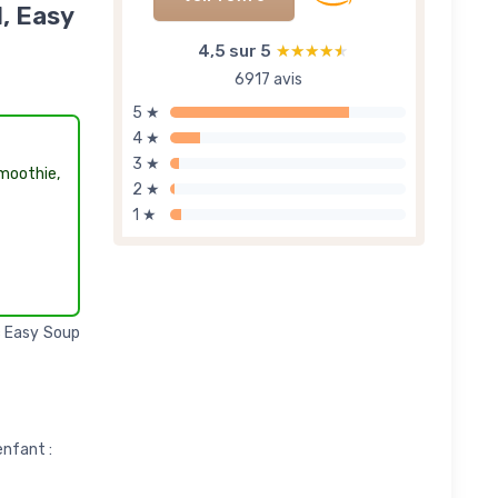
, Easy
4,5 sur 5
★★★★★
★★★★★
6917 avis
5 ★
4 ★
3 ★
moothie,
2 ★
1 ★
ec Easy Soup
enfant :