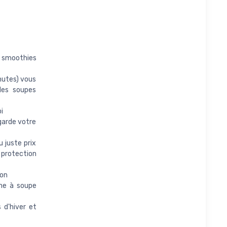
t smoothies
utes) vous
des soupes
i
garde votre
 juste prix
 protection
ion
ne à soupe
d'hiver et