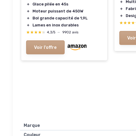
＋
Mult
＋
Glace pilée en 45s
＋
Fabr
＋
Moteur puissant de 450W
＋
Desi
＋
Bol grande capacité de 1,9L
★★★★
★★★★
＋
Lames en inox durables
★★★★★
★★★★★
4,3/5
—
9902 avis
Voir
Voir l'offre
Marque
Couleur