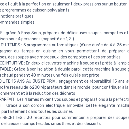
xe et cuit à la perfection en seulement deux pressions sur un bouton
e programmes de cuisson polyvalents
onctions pratiques
ommandes simples
 : grâce à Easy Soup, préparez de délicieuses soupes, compotes e
ison pour 4 personnes (capacité de 1,2 l)
DU TEMPS : 5 programmes automatiques (d'une durée de 4 à 25 min
gagner du temps en cuisine en vous permettant de préparer 
ses, des soupes avec morceaux, des compotes et des smoothies
E INTUITIVE : En deux clics, votre machine à soupe est prête à l'emplo
BLE : Grâce à son isolation à double paroi, cette machine à soupe 
 chaud pendant 40 minutes une fois qu'elle est prête
LITE 15 ANS AU JUSTE PRIX : engagement de réparabilité 15 ans au
notre réseau de 6200 réparateurs dans le monde, pour contribuer à la
ironnement et à la réduction des déchets
ARFAIT : Les 4 lames mixent vos soupes et préparations à la perfect
 : Grâce à son cordon électrique amovible, cette élégante machi
e parfaitement dans toutes les cuisines
E RECETTES : 30 recettes pour commencer à préparer des soupes 
e délicieuses compotes, des smoothies et des desserts