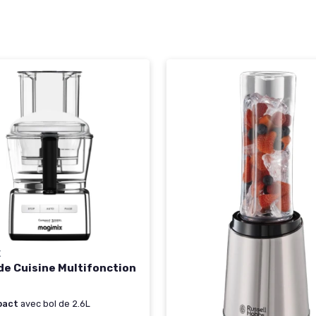
X
de Cuisine Multifonction
pact
avec bol de 2.6L