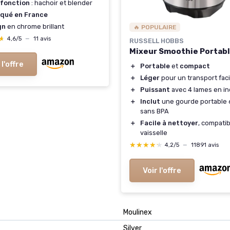
ifonction
: hachoir et blender
iqué en France
gn
en chrome brillant
🔥 POPULAIRE
★
★
4,6/5
—
11 avis
RUSSELL HOBBS
Mixeur Smoothie Portab
 l'offre
＋
Portable
et
compact
＋
Léger
pour un transport faci
＋
Puissant
avec 4 lames en in
＋
Inclut
une gourde portable
sans BPA
＋
Facile à nettoyer
, compatib
vaisselle
★★★★★
★★★★★
4,2/5
—
11891 avis
Voir l'offre
Moulinex
Silver