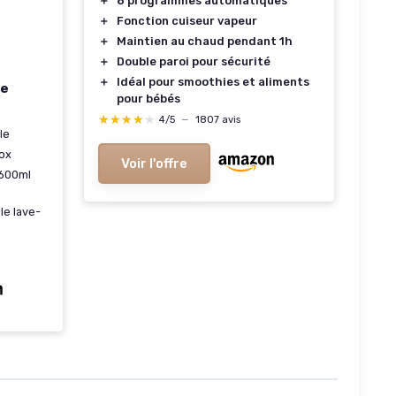
＋
8 programmes automatiques
＋
Fonction cuiseur vapeur
＋
Maintien au chaud pendant 1h
＋
Double paroi pour sécurité
＋
Idéal pour smoothies et aliments
le
pour bébés
★★★★★
★★★★★
4/5
—
1807 avis
le
ox
Voir l'offre
 600ml
le lave-