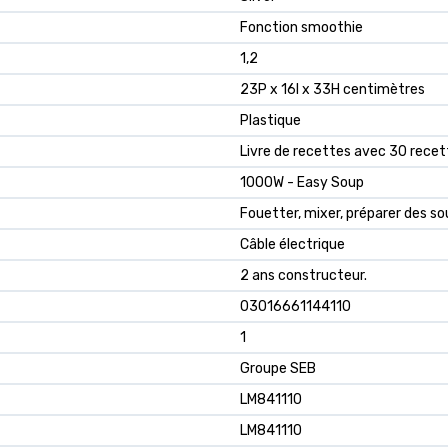
Fonction smoothie
1,2
23P x 16l x 33H centimètres
Plastique
Livre de recettes avec 30 recet
1000W - Easy Soup
Fouetter, mixer, préparer des s
Câble électrique
2 ans constructeur.
03016661144110
1
Groupe SEB
LM841110
LM841110