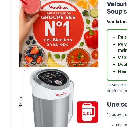
Velout
Soup s
Voir la bo
＋
Puis
＋
Poly
main
＋
Capa
＋
Doub
＋
Main
La soupe ma
de Moulinex
Une so
Nous avons
une ma