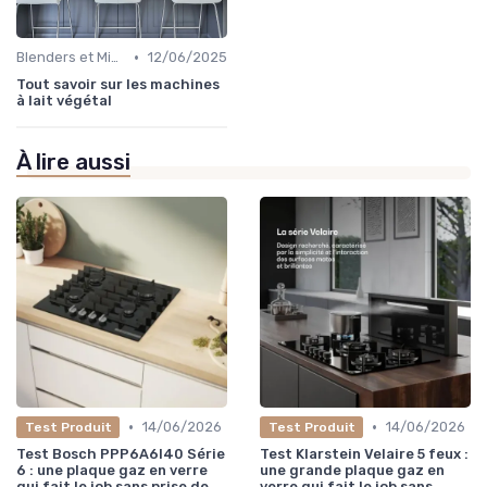
•
Blenders et Mixeurs
12/06/2025
Tout savoir sur les machines
à lait végétal
À lire aussi
•
•
14/06/2026
14/06/2026
Test Produit
Test Produit
Test Bosch PPP6A6I40 Série
Test Klarstein Velaire 5 feux :
6 : une plaque gaz en verre
une grande plaque gaz en
qui fait le job sans prise de
verre qui fait le job sans