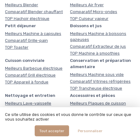
Meilleurs Blender
Meilleurs Air fryer
Comparatif Blender chauffant
Comparatif Micro-ondes
TOP Hachoir électrique
TOP Cuiseur vapeur
Petit déjeuner
Boissons et jus
Meilleurs Machine à capsules
Meilleurs Machine à boissons
gazeuses
Comparatif Grille-pain
Comparatif Extracteur de jus
TOP Toaster
TOP Machine à smoothies
Cuisson conviviale
Conservation et préparation
alimentaire
Meilleurs Barbecue électrique
Meilleurs Machine sous vide
Comparatif Grill électrique
Comparatif Vitrines réfrigérées
TOP Appareil à fondue
TOP Trancheuse électrique
Nettoyage et entretien
Accessoires et pièces
Meilleurs Lave-vaisselle
Meilleurs Plaques de cuisson
amovibles
Comparatif Pastilles lave-
Ce site utilise des cookies et vous donne le contrôle sur ceux que
vaisselle
Comparatif Lames de robot de
vous souhaitez activer
cuisine
TOP Lave-vaisselle
professionnels
TOP Évacuations lave-vaisselle
Tout accepter
Personnaliser
Cuisine extérieure et plein air