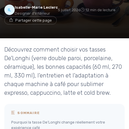
Isabelle-Marie Leclerc
5 juillet 2026
12 min de lecture
Designer d'Intérieur
Partager cette page
Découvrez comment choisir vos tasses
De’Longhi (verre double paroi, porcelaine,
céramique), les bonnes capacités (60 ml, 270
ml, 330 ml), l’entretien et l’adaptation à
chaque machine à café pour sublimer
expresso, cappuccino, latte et cold brew.
SOMMAIRE
Pourquoi la tasse De’Longhi change réellement votre
expérience café