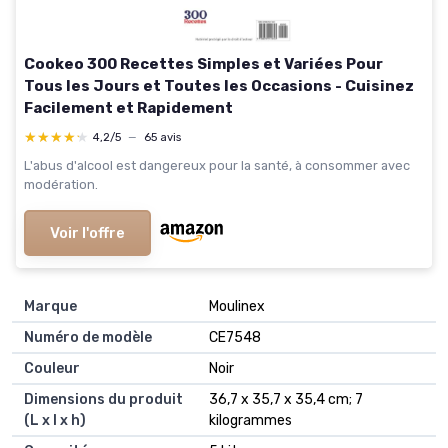
Cookeo 300 Recettes Simples et Variées Pour
Tous les Jours et Toutes les Occasions - Cuisinez
Facilement et Rapidement
★★★★★
★★★★★
4,2/5
—
65 avis
L'abus d'alcool est dangereux pour la santé, à consommer avec
modération.
Voir l'offre
Marque
‎Moulinex
Numéro de modèle
‎CE7548
Couleur
‎Noir
Dimensions du produit
‎36,7 x 35,7 x 35,4 cm; 7
(L x l x h)
kilogrammes