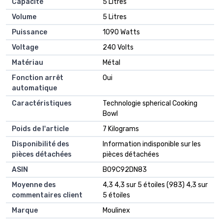
Capacité
‎5 Litres
Volume
‎5 Litres
Puissance
‎1090 Watts
Voltage
‎240 Volts
Matériau
‎Métal
Fonction arrêt
‎Oui
automatique
Caractéristiques
‎Technologie spherical Cooking
Bowl
Poids de l'article
‎7 Kilograms
Disponibilité des
‎Information indisponible sur les
pièces détachées
pièces détachées
ASIN
B09C92DN83
Moyenne des
4,3 4,3 sur 5 étoiles (983) 4,3 sur
commentaires client
5 étoiles
Marque
Moulinex