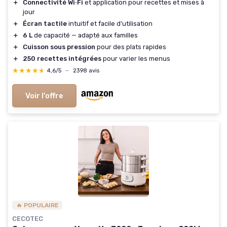
＋
Connectivité Wi‑Fi
et application pour recettes et mises à
jour
＋
Écran tactile
intuitif et facile d'utilisation
＋
6 L
de capacité — adapté aux familles
＋
Cuisson sous pression
pour des plats rapides
＋
250 recettes intégrées
pour varier les menus
★★★★★
★★★★★
4,6/5
—
2398 avis
Voir l'offre
🔥 POPULAIRE
CECOTEC