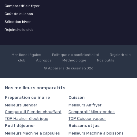
Comparatif air fryer
Coût de cuisson
Sélection hiver
Rejoindre le club
Mentions légales
Politique de confidentialité
Rejoindre le
club
À propos
Méthodologie
Nos outils
© Appareils de cuisine 2026
Nos meilleurs comparatifs
Préparation culinaire
Cuisson
Meilleurs Blender
Meilleurs Air fryer
Comparatif Blender chauffant
Comparatif Micro-ondes
TOP Hachoir électrique
TOP Cuiseur vapeur
Petit déjeuner
Boissons et jus
Meilleurs Machine à capsules
Meilleurs Machine à boissons