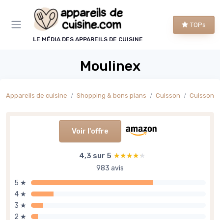
Panneau de gestion des cookies
TOPs
LE MÉDIA DES APPAREILS DE CUISINE
Moulinex
Appareils de cuisine
Shopping & bons plans
Cuisson
Cuisson s
Voir l'offre
4,3 sur 5
★★★★★
★★★★★
983 avis
5 ★
4 ★
3 ★
2 ★