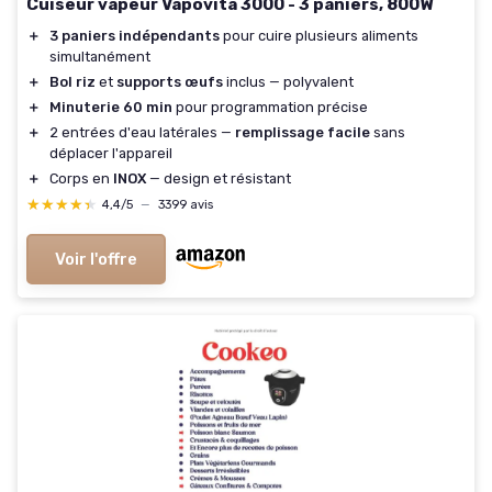
Cuiseur vapeur Vapovita 3000 - 3 paniers, 800W
＋
3 paniers indépendants
pour cuire plusieurs aliments
simultanément
＋
Bol riz
et
supports œufs
inclus — polyvalent
＋
Minuterie 60 min
pour programmation précise
＋
2 entrées d'eau latérales —
remplissage facile
sans
déplacer l'appareil
＋
Corps en
INOX
— design et résistant
★★★★★
★★★★★
4,4/5
—
3399 avis
Voir l'offre