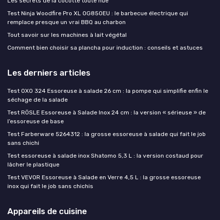
Les secrets de la cocotte toute nue
Test Ninja Woodfire Pro XL OG850EU : le barbecue électrique qui
remplace presque un vrai BBQ au charbon
Tout savoir sur les machines à lait végétal
Comment bien choisir sa plancha pour induction : conseils et astuces
Les derniers articles
Test OXO 324 Essoreuse à salade 26 cm : la pompe qui simplifie enfin le
séchage de la salade
Test RÖSLE Essoreuse à Salade Inox 24 cm : la version « sérieuse » de
l’essoreuse de base
Test Farberware 5264312 : la grosse essoreuse à salade qui fait le job
sans chichi
Test essoreuse à salade inox Shatomo 5,3 L : la version costaud pour
lâcher le plastique
Test VEVOR Essoreuse à Salade en Verre 4,5 L : la grosse essoreuse
inox qui fait le job sans chichis
Appareils de cuisine