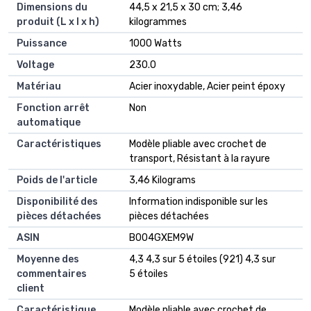
Dimensions du
‎44,5 x 21,5 x 30 cm; 3,46
produit (L x l x h)
kilogrammes
Puissance
‎1000 Watts
Voltage
‎230.0
Matériau
‎Acier inoxydable, Acier peint époxy
Fonction arrêt
‎Non
automatique
Caractéristiques
‎Modèle pliable avec crochet de
transport, Résistant à la rayure
Poids de l'article
‎3,46 Kilograms
Disponibilité des
‎Information indisponible sur les
pièces détachées
pièces détachées
ASIN
B004GXEM9W
Moyenne des
4,3 4,3 sur 5 étoiles (921) 4,3 sur
commentaires
5 étoiles
client
Caractéristique
Modèle pliable avec crochet de