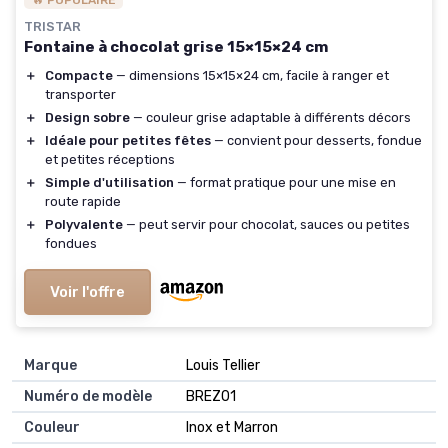
🔥 POPULAIRE
TRISTAR
Fontaine à chocolat grise 15×15×24 cm
＋
Compacte
— dimensions 15×15×24 cm, facile à ranger et
transporter
＋
Design sobre
— couleur grise adaptable à différents décors
＋
Idéale pour petites fêtes
— convient pour desserts, fondue
et petites réceptions
＋
Simple d'utilisation
— format pratique pour une mise en
route rapide
＋
Polyvalente
— peut servir pour chocolat, sauces ou petites
fondues
Voir l'offre
Marque
‎Louis Tellier
Numéro de modèle
‎BREZ01
Couleur
‎Inox et Marron