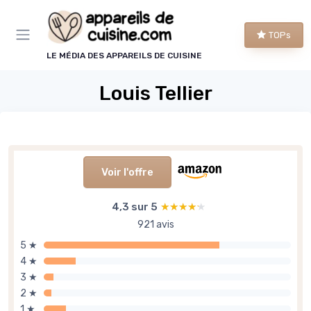
Panneau de gestion des cookies
TOPs
LE MÉDIA DES APPAREILS DE CUISINE
Louis Tellier
Voir l'offre
4,3 sur 5
★★★★★
★★★★★
921 avis
5 ★
4 ★
3 ★
2 ★
1 ★