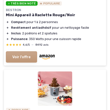
⭐ TRÈS BIEN NOTÉ
🔥 POPULAIRE
BESTRON
Mini Appareil à Raclette Rouge/Noir
＋
Compact
pour 1 à 2 personnes
＋
Revêtement antiadhésif
pour un nettoyage facile
＋
Inclus
: 2 poêlons et 2 spatules
＋
Puissance
: 350 Watts pour une cuisson rapide
★★★★★
★★★★★
4,6/5
—
8492 avis
Voir l'offre