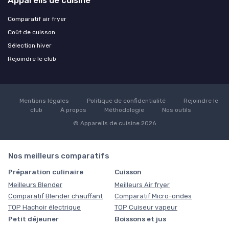
Appareils de cuisine
Comparatif air fryer
Coût de cuisson
Sélection hiver
Rejoindre le club
Mentions légales
Politique de confidentialité
Rejoindre le
club
À propos
Méthodologie
Nos outils
© Appareils de cuisine 2026
Nos meilleurs comparatifs
Préparation culinaire
Cuisson
Meilleurs Blender
Meilleurs Air fryer
Comparatif Blender chauffant
Comparatif Micro-ondes
TOP Hachoir électrique
TOP Cuiseur vapeur
Petit déjeuner
Boissons et jus