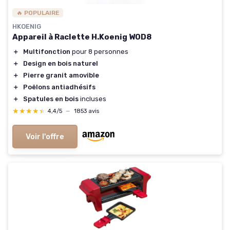
🔥 POPULAIRE
HKOENIG
Appareil à Raclette H.Koenig WOD8
＋
Multifonction
pour 8 personnes
＋
Design en bois naturel
＋
Pierre granit amovible
＋
Poêlons antiadhésifs
＋
Spatules en bois
incluses
★★★★★
★★★★★
4,4/5
—
1853 avis
Voir l'offre