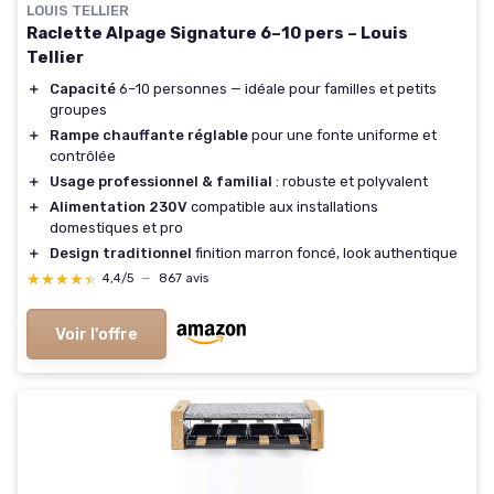
LOUIS TELLIER
Raclette Alpage Signature 6–10 pers – Louis
Tellier
＋
Capacité
6–10 personnes — idéale pour familles et petits
groupes
＋
Rampe chauffante réglable
pour une fonte uniforme et
contrôlée
＋
Usage professionnel & familial
: robuste et polyvalent
＋
Alimentation 230V
compatible aux installations
domestiques et pro
＋
Design traditionnel
finition marron foncé, look authentique
★★★★★
★★★★★
4,4/5
—
867 avis
Voir l'offre