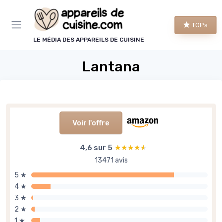
Panneau de gestion des cookies
TOPs
LE MÉDIA DES APPAREILS DE CUISINE
Lantana
Voir l'offre
4,6 sur 5
★★★★★
★★★★★
13471 avis
5 ★
4 ★
3 ★
2 ★
1 ★