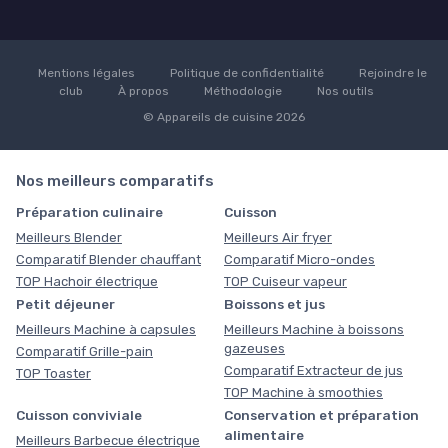
Mentions légales
Politique de confidentialité
Rejoindre le
club
À propos
Méthodologie
Nos outils
© Appareils de cuisine 2026
Nos meilleurs comparatifs
Préparation culinaire
Cuisson
Meilleurs Blender
Meilleurs Air fryer
Comparatif Blender chauffant
Comparatif Micro-ondes
TOP Hachoir électrique
TOP Cuiseur vapeur
Petit déjeuner
Boissons et jus
Meilleurs Machine à capsules
Meilleurs Machine à boissons
gazeuses
Comparatif Grille-pain
Comparatif Extracteur de jus
TOP Toaster
TOP Machine à smoothies
Cuisson conviviale
Conservation et préparation
alimentaire
Meilleurs Barbecue électrique