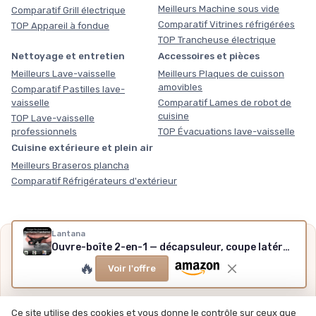
Meilleurs Machine sous vide
Comparatif Grill électrique
Comparatif Vitrines réfrigérées
TOP Appareil à fondue
TOP Trancheuse électrique
Nettoyage et entretien
Accessoires et pièces
Meilleurs Lave-vaisselle
Meilleurs Plaques de cuisson
amovibles
Comparatif Pastilles lave-
vaisselle
Comparatif Lames de robot de
cuisine
TOP Lave-vaisselle
professionnels
TOP Évacuations lave-vaisselle
Cuisine extérieure et plein air
Meilleurs Braseros plancha
Comparatif Réfrigérateurs d'extérieur
Lantana
Nos outils gratuits
Ouvre-boîte 2-en-1 — décapsuleur, coupe latérale inox
🔥
Des chiffres plutôt que des impressions, sans inscription,
Voir l'offre
méthode et sources expliquées.
Calculateur du coût de cuisson
·
Sélection hiver
·
Tous
Ce site utilise des cookies et vous donne le contrôle sur ceux que