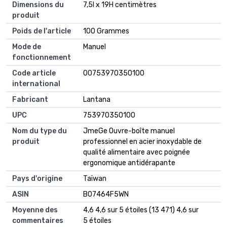
Dimensions du
7,5l x 19H centimètres
produit
Poids de l'article
100 Grammes
Mode de
Manuel
fonctionnement
Code article
00753970350100
international
Fabricant
Lantana
UPC
753970350100
Nom du type du
JmeGe Ouvre-boîte manuel
produit
professionnel en acier inoxydable de
qualité alimentaire avec poignée
ergonomique antidérapante
Pays d'origine
Taïwan
ASIN
B07464F5WN
Moyenne des
4,6 4,6 sur 5 étoiles (13 471) 4,6 sur
commentaires
5 étoiles