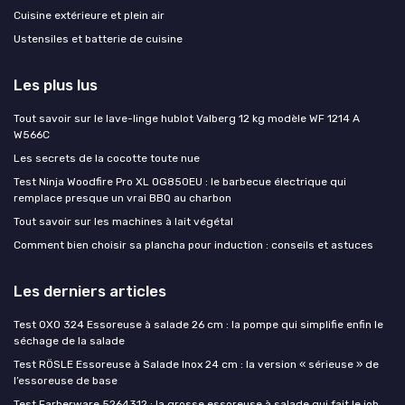
Cuisine extérieure et plein air
Ustensiles et batterie de cuisine
Les plus lus
Tout savoir sur le lave-linge hublot Valberg 12 kg modèle WF 1214 A
W566C
Les secrets de la cocotte toute nue
Test Ninja Woodfire Pro XL OG850EU : le barbecue électrique qui
remplace presque un vrai BBQ au charbon
Tout savoir sur les machines à lait végétal
Comment bien choisir sa plancha pour induction : conseils et astuces
Les derniers articles
Test OXO 324 Essoreuse à salade 26 cm : la pompe qui simplifie enfin le
séchage de la salade
Test RÖSLE Essoreuse à Salade Inox 24 cm : la version « sérieuse » de
l’essoreuse de base
Test Farberware 5264312 : la grosse essoreuse à salade qui fait le job