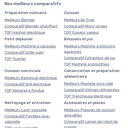
Nos meilleurs comparatifs
Préparation culinaire
Cuisson
Meilleurs Blender
Meilleurs Air fryer
Comparatif Blender chauffant
Comparatif Micro-ondes
TOP Hachoir électrique
TOP Cuiseur vapeur
Petit déjeuner
Boissons et jus
Meilleurs Machine à capsules
Meilleurs Machine à boissons
gazeuses
Comparatif Grille-pain
Comparatif Extracteur de jus
TOP Toaster
TOP Machine à smoothies
Cuisson conviviale
Conservation et préparation
alimentaire
Meilleurs Barbecue électrique
Meilleurs Machine sous vide
Comparatif Grill électrique
Comparatif Vitrines réfrigérées
TOP Appareil à fondue
TOP Trancheuse électrique
Nettoyage et entretien
Accessoires et pièces
Meilleurs Lave-vaisselle
Meilleurs Plaques de cuisson
amovibles
Comparatif Pastilles lave-
vaisselle
Comparatif Lames de robot de
cuisine
TOP Lave-vaisselle