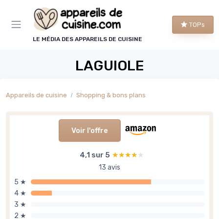
TOPs
LE MÉDIA DES APPAREILS DE CUISINE
LAGUIOLE
Appareils de cuisine
Shopping & bons plans
Voir l'offre
4,1 sur 5
★★★★★
★★★★★
13 avis
5 ★
4 ★
3 ★
2 ★