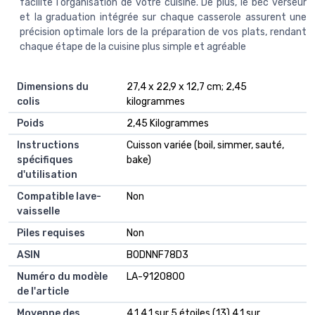
facilite l'organisation de votre cuisine. De plus, le bec verseur
et la graduation intégrée sur chaque casserole assurent une
précision optimale lors de la préparation de vos plats, rendant
chaque étape de la cuisine plus simple et agréable
Dimensions du
‎27,4 x 22,9 x 12,7 cm; 2,45
colis
kilogrammes
Poids
‎2,45 Kilogrammes
Instructions
‎Cuisson variée (boil, simmer, sauté,
spécifiques
bake)
d'utilisation
Compatible lave-
‎Non
vaisselle
Piles requises
‎Non
ASIN
B0DNNF78D3
Numéro du modèle
LA-9120800
de l'article
Moyenne des
4,1 4,1 sur 5 étoiles (13) 4,1 sur