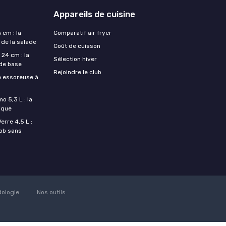
Appareils de cuisine
 cm : la
Comparatif air fryer
 de la salade
Coût de cuisson
24 cm : la
Sélection hiver
 de base
Rejoindre le club
e essoreuse à
o 5,3 L : la
ique
rre 4,5 L :
job sans
ologie
Nos outils