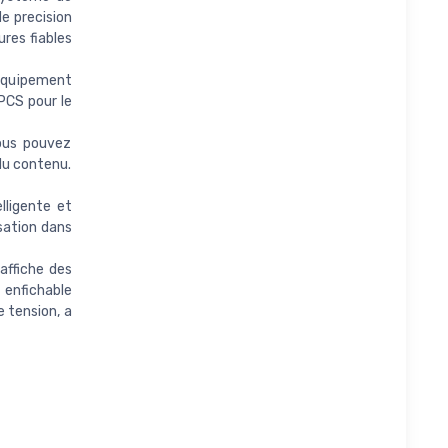
e precision
ures fiables
équipement
 PCS pour le
ous pouvez
du contenu.
ligente et
isation dans
affiche des
 enfichable
e tension, a