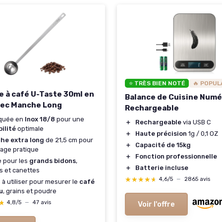
⭐ TRÈS BIEN NOTÉ
🔥 POPUL
re à café U-Taste 30ml en
Balance de Cuisine Numé
vec Manche Long
Rechargeable
iquée en
Inox 18/8
pour une
＋
Rechargeable
via USB C
ilité
optimale
＋
Haute précision
1g / 0,1 OZ
he extra long
de 21,5 cm pour
＋
Capacité de 15kg
age pratique
＋
Fonction professionnelle
e pour les
grands bidons
,
＋
Batterie incluse
s et canettes
★★★★★
★★★★★
4,6/5
—
2865 avis
e à utiliser pour mesurer le
café
u
, grains et poudre
★
★
4,8/5
—
47 avis
Voir l'offre