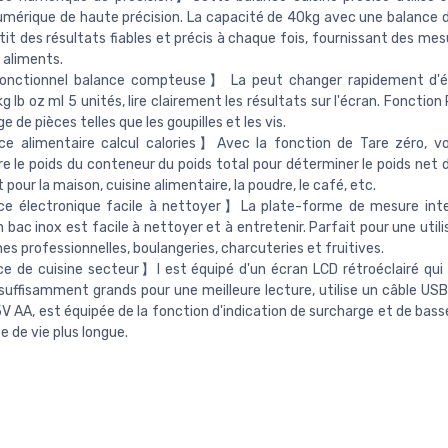
mérique de haute précision. La capacité de 40kg avec une balance d
tit des résultats fiables et précis à chaque fois, fournissant des mes
 aliments.
onctionnel balance compteuse】 La peut changer rapidement d'
kg lb oz ml 5 unités, lire clairement les résultats sur l'écran. Fonction
 de pièces telles que les goupilles et les vis.
e alimentaire calcul calories】Avec la fonction de Tare zéro, v
re le poids du conteneur du poids total pour déterminer le poids net 
pour la maison, cuisine alimentaire, la poudre, le café, etc.
e électronique facile à nettoyer】La plate-forme de mesure intel
n bac inox est facile à nettoyer et à entretenir. Parfait pour une util
ines professionnelles, boulangeries, charcuteries et fruitives.
 de cuisine secteur】l est équipé d'un écran LCD rétroéclairé qui 
 suffisamment grands pour une meilleure lecture, utilise un câble USB
5V AA, est équipée de la fonction d'indication de surcharge et de bass
e de vie plus longue.