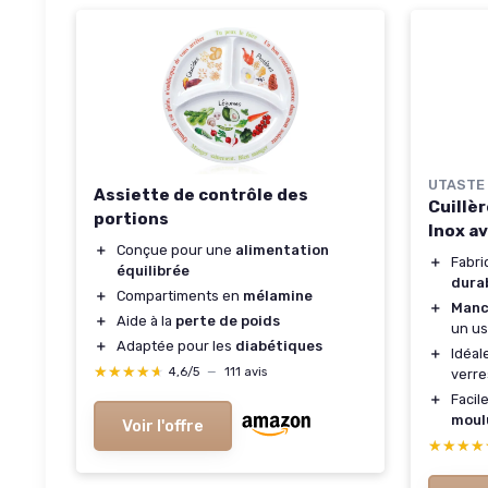
UTASTE
Assiette de contrôle des
Cuillè
portions
Inox a
＋
Conçue pour une
alimentation
＋
Fabr
équilibrée
durab
＋
Compartiments en
mélamine
＋
Manc
＋
Aide à la
perte de poids
un us
＋
Adaptée pour les
diabétiques
＋
Idéal
★★★★★
★★★★★
4,6/5
—
111 avis
verre
＋
Facil
moul
Voir l'offre
★★★★
★★★★