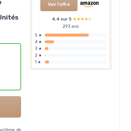
e
Voir l'offre
Unités
4,4 sur 5
★★★★★
★★★★★
293 avis
5 ★
4 ★
3 ★
2 ★
1 ★
système de