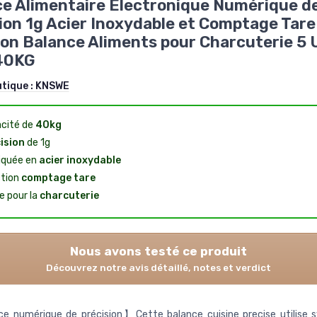
e Alimentaire Electronique Numérique d
ion 1g Acier Inoxydable et Comptage Tare
on Balance Aliments pour Charcuterie 5 
40KG
utique :
KNSWE
cité de
40kg
ision
de 1g
iquée en
acier inoxydable
tion
comptage tare
e pour la
charcuterie
Nous avons testé ce produit
Découvrez notre avis détaillé, notes et verdict
e numérique de précision】Cette balance cuisine precise utilise 