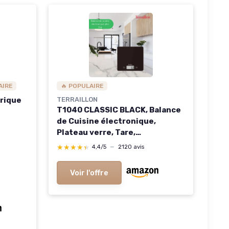
AIRE
🔥 POPULAIRE
rique
TERRAILLON
T1040 CLASSIC BLACK, Balance
de Cuisine électronique,
Plateau verre, Tare,
Conversions Liquides, Ultra-
★★★★★
★★★★★
4,4/5
—
2120 avis
Fine, Portée 5 kg, Graduation
1g, Noir
Voir l'offre