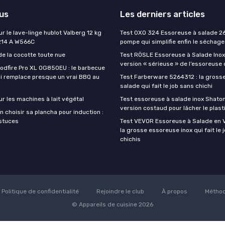
lus
Les derniers articles
ur le lave-linge hublot Valberg 12 kg
Test OXO 324 Essoreuse à salade 26
214 A W566C
pompe qui simplifie enfin le séchage
de la cocotte toute nue
Test RÖSLE Essoreuse à Salade Inox 
version « sérieuse » de l’essoreuse
oodfire Pro XL OG850EU : le barbecue
ui remplace presque un vrai BBQ au
Test Farberware 5264312 : la gross
salade qui fait le job sans chichi
ur les machines à lait végétal
Test essoreuse à salade inox Shatom
version costaud pour lâcher le plast
 choisir sa plancha pour induction :
astuces
Test VEVOR Essoreuse à Salade en Ve
la grosse essoreuse inox qui fait le 
chichis
Politique de confidentialité
Rejoindre le club
À propos
Méthod
© Appareils de cuisine 2026