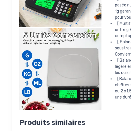
pesée nu
1g garan
pour vos
【Multif
entre g 
comptage
【Balanc
soustrai
Convient 
【Balanc
légère e
les cuis
【Balance
chiffres
ou 2 x1.
une duré
Produits similaires