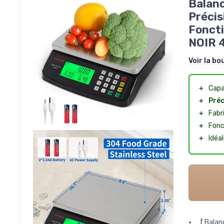
Balanc
Précis
Foncti
NOIR 
Voir la bo
＋
Capa
＋
Préc
＋
Fabr
＋
Fonc
＋
Idéal
【Balanc