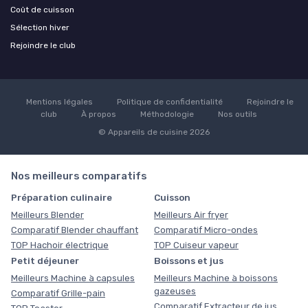
Coût de cuisson
Sélection hiver
Rejoindre le club
Mentions légales
Politique de confidentialité
Rejoindre le
club
À propos
Méthodologie
Nos outils
© Appareils de cuisine 2026
Nos meilleurs comparatifs
Préparation culinaire
Cuisson
Meilleurs Blender
Meilleurs Air fryer
Comparatif Blender chauffant
Comparatif Micro-ondes
TOP Hachoir électrique
TOP Cuiseur vapeur
Petit déjeuner
Boissons et jus
Meilleurs Machine à capsules
Meilleurs Machine à boissons
gazeuses
Comparatif Grille-pain
Comparatif Extracteur de jus