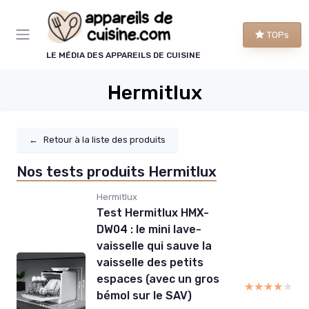
Panneau de gestion des cookies
TOPs
LE MÉDIA DES APPAREILS DE CUISINE
Hermitlux
←
Retour à la liste des produits
Nos tests produits Hermitlux
Hermitlux
Test Hermitlux HMX-
DW04 : le mini lave-
vaisselle qui sauve la
vaisselle des petits
espaces (avec un gros
★★★★★
★★★★★
bémol sur le SAV)