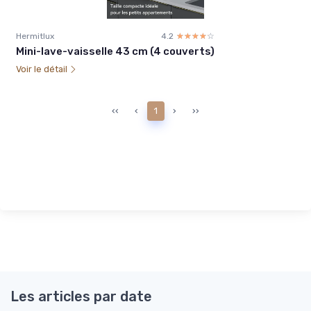
Hermitlux
4.2
☆☆☆☆☆
★★★★★
Mini-lave-vaisselle 43 cm (4 couverts)
Voir le détail
‹‹
‹
1
›
››
Les articles par date