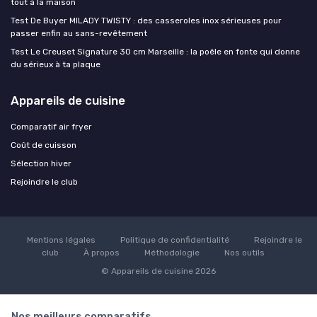
tout à la maison
Test De Buyer MILADY TWISTY : des casseroles inox sérieuses pour
passer enfin au sans-revêtement
Test Le Creuset Signature 30 cm Marseille : la poêle en fonte qui donne
du sérieux à ta plaque
Appareils de cuisine
Comparatif air fryer
Coût de cuisson
Sélection hiver
Rejoindre le club
Mentions légales
Politique de confidentialité
Rejoindre le
club
À propos
Méthodologie
Nos outils
© Appareils de cuisine 2026
Nos meilleurs comparatifs