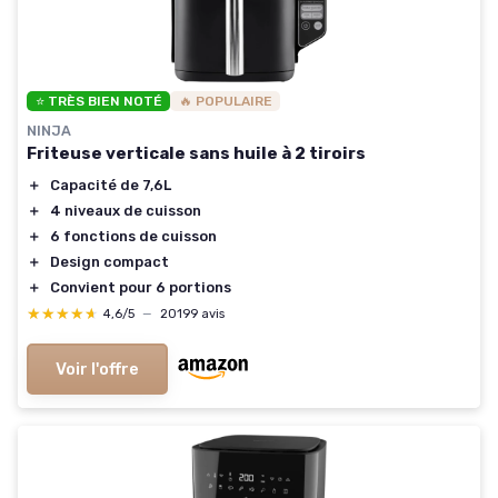
⭐ TRÈS BIEN NOTÉ
🔥 POPULAIRE
NINJA
Friteuse verticale sans huile à 2 tiroirs
＋
Capacité de 7,6L
＋
4 niveaux de cuisson
＋
6 fonctions de cuisson
＋
Design compact
＋
Convient pour 6 portions
★★★★★
★★★★★
4,6/5
—
20199 avis
Voir l'offre