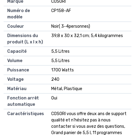
Marque
‎COSORI
Numéro de
‎CP158-AF
modèle
Couleur
‎Noir( 3-4personnes)
Dimensions du
‎39,8 x 30 x 32,1 cm; 5,4 kilogrammes
produit (L x l x h)
Capacité
‎5,5 Litres
Volume
‎5,5 Litres
Puissance
‎1700 Watts
Voltage
‎240
Matériau
‎Métal, Plastique
Fonction arrêt
‎Oui
automatique
Caractéristiques
‎COSORI vous offre deux ans de support
qualité et n'hésitez pas à nous
contacter si vous avez des questions,
Grand panier de 5,5 l, 11 programmes