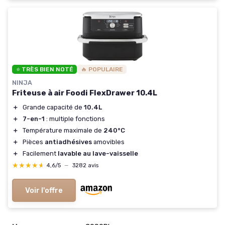
⭐ TRÈS BIEN NOTÉ
🔥 POPULAIRE
NINJA
Friteuse à air Foodi FlexDrawer 10.4L
＋
Grande capacité de
10.4L
＋
7-en-1
: multiple fonctions
＋
Température maximale de
240°C
＋
Pièces
antiadhésives
amovibles
＋
Facilement
lavable au lave-vaisselle
★★★★★
★★★★★
4,6/5
—
3282 avis
Voir l'offre