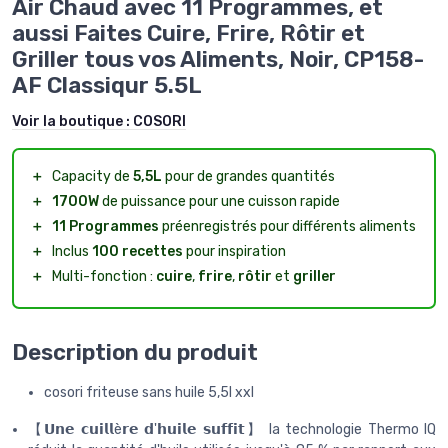
Air Chaud avec 11 Programmes, et
aussi Faites Cuire, Frire, Rôtir et
Griller tous vos Aliments, Noir, CP158-
AF Classiqur 5.5L
Voir la boutique :
COSORI
＋
Capacity de
5,5L
pour de grandes quantités
＋
1700W
de puissance pour une cuisson rapide
＋
11 Programmes
préenregistrés pour différents aliments
＋
Inclus
100 recettes
pour inspiration
＋
Multi-fonction :
cuire
,
frire
,
rôtir
et
griller
Description du produit
cosori friteuse sans huile 5,5l xxl
【𝗨𝗻𝗲 𝗰𝘂𝗶𝗹𝗹è𝗿𝗲 𝗱'𝗵𝘂𝗶𝗹𝗲 𝘀𝘂𝗳𝗳𝗶𝘁】 la technologie Thermo IQ