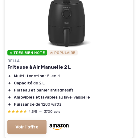
⭐ TRÈS BIEN NOTÉ
🔥 POPULAIRE
BELLA
Friteuse à Air Manuelle 2 L
＋
Multi-fonction
: 5-en-1
＋
Capacité
de 2 L
＋
Plateau et panier
antiadhésifs
＋
Amovibles et lavables
au lave-vaisselle
＋
Puissance
de 1200 watts
★★★★★
★★★★★
4,5/5
—
3700 avis
Voir l'offre