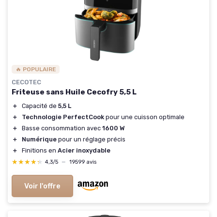
🔥 POPULAIRE
CECOTEC
Friteuse sans Huile Cecofry 5,5 L
＋
Capacité de
5,5 L
＋
Technologie PerfectCook
pour une cuisson optimale
＋
Basse consommation avec
1600 W
＋
Numérique
pour un réglage précis
＋
Finitions en
Acier inoxydable
★★★★★
★★★★★
4,3/5
—
19599 avis
Voir l'offre