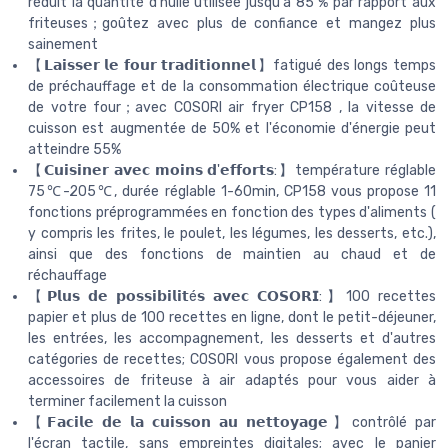
réduit la quantité d'huile utilisée jusqu'à 85 % par rapport aux
friteuses；goûtez avec plus de confiance et mangez plus
sainement
【𝗟𝗮𝗶𝘀𝘀𝗲𝗿 𝗹𝗲 𝗳𝗼𝘂𝗿 𝘁𝗿𝗮𝗱𝗶𝘁𝗶𝗼𝗻𝗻𝗲𝗹】fatigué des longs temps
de préchauffage et de la consommation électrique coûteuse
de votre four；avec COSORI air fryer CP158 , la vitesse de
cuisson est augmentée de 50% et l'économie d'énergie peut
atteindre 55%
【𝗖𝘂𝗶𝘀𝗶𝗻𝗲𝗿 𝗮𝘃𝗲𝗰 𝗺𝗼𝗶𝗻𝘀 𝗱'𝗲𝗳𝗳𝗼𝗿𝘁𝘀:】température réglable
75℃-205℃, durée réglable 1-60min, CP158 vous propose 11
fonctions préprogrammées en fonction des types d'aliments (
y compris les frites, le poulet, les légumes, les desserts, etc.),
ainsi que des fonctions de maintien au chaud et de
réchauffage
【𝗣𝗹𝘂𝘀 𝗱𝗲 𝗽𝗼𝘀𝘀𝗶𝗯𝗶𝗹𝗶𝘁é𝘀 𝗮𝘃𝗲𝗰 𝗖𝗢𝗦𝗢𝗥𝗜:】100 recettes
papier et plus de 100 recettes en ligne, dont le petit-déjeuner,
les entrées, les accompagnement, les desserts et d'autres
catégories de recettes; COSORI vous propose également des
accessoires de friteuse à air adaptés pour vous aider à
terminer facilement la cuisson
【𝗙𝗮𝗰𝗶𝗹𝗲 𝗱𝗲 𝗹𝗮 𝗰𝘂𝗶𝘀𝘀𝗼𝗻 𝗮𝘂 𝗻𝗲𝘁𝘁𝗼𝘆𝗮𝗴𝗲】contrôlé par
l'écran tactile, sans empreintes digitales; avec le panier