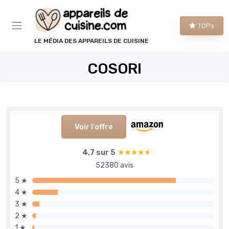
Panneau de gestion des cookies
TOPs
LE MÉDIA DES APPAREILS DE CUISINE
COSORI
Voir l'offre
4,7 sur 5
★★★★★
★★★★★
52380 avis
5 ★
4 ★
3 ★
2 ★
1 ★