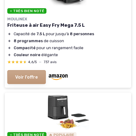
⭐ TRÈS BIEN NOTÉ
MOULINEX
Friteuse à air Easy Fry Mega 7.5 L
＋
Capacité de
7.5 L
pour jusqu'à
8 personnes
＋
8 programmes
de cuisson
＋
Compacité
pour un rangement facile
＋
Couleur noire
élégante
★★★★★
★★★★★
4,6/5
—
737 avis
Voir l'offre
⭐ TRÈS BIEN NOTÉ
🔥 POPULAIRE