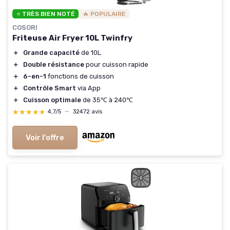
⭐ TRÈS BIEN NOTÉ
🔥 POPULAIRE
COSORI
Friteuse Air Fryer 10L Twinfry
＋
Grande capacité
de 10L
＋
Double résistance
pour cuisson rapide
＋
6-en-1
fonctions de cuisson
＋
Contrôle Smart
via App
＋
Cuisson optimale
de 35℃ à 240℃
★★★★★
★★★★★
4,7/5
—
32472 avis
Voir l'offre