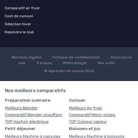
Comparatif air fryer
Coût de cuisson
Sélection hiver
Rejoindre le club
Mentions légales
Politique de confidentialité
Rejoindre le
club
À propos
Méthodologie
Nos outils
© Appareils de cuisine 2026
Nos meilleurs comparatifs
Préparation culinaire
Cuisson
Meilleurs Blender
Meilleurs Air fryer
Comparatif Blender chauffant
Comparatif Micro-ondes
TOP Hachoir électrique
TOP Cuiseur vapeur
Petit déjeuner
Boissons et jus
Meilleurs Machine à capsules
Meilleurs Machine à boissons