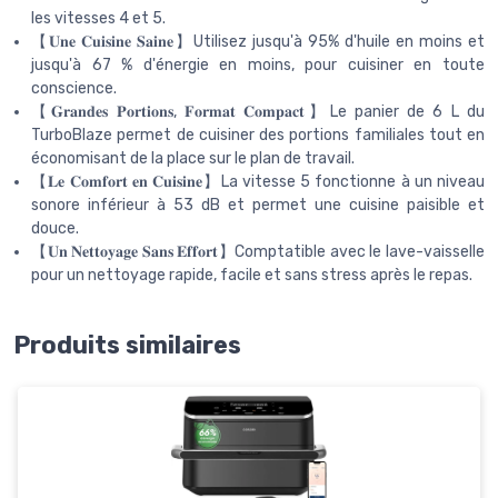
les vitesses 4 et 5.
【𝐔𝐧𝐞 𝐂𝐮𝐢𝐬𝐢𝐧𝐞 𝐒𝐚𝐢𝐧𝐞】Utilisez jusqu'à 95% d'huile en moins et
jusqu'à 67 % d'énergie en moins, pour cuisiner en toute
conscience.
【𝐆𝐫𝐚𝐧𝐝𝐞𝐬 𝐏𝐨𝐫𝐭𝐢𝐨𝐧𝐬, 𝐅𝐨𝐫𝐦𝐚𝐭 𝐂𝐨𝐦𝐩𝐚𝐜𝐭】Le panier de 6 L du
TurboBlaze permet de cuisiner des portions familiales tout en
économisant de la place sur le plan de travail.
【𝐋𝐞 𝐂𝐨𝐦𝐟𝐨𝐫𝐭 𝐞𝐧 𝐂𝐮𝐢𝐬𝐢𝐧𝐞】La vitesse 5 fonctionne à un niveau
sonore inférieur à 53 dB et permet une cuisine paisible et
douce.
【𝐔𝐧 𝐍𝐞𝐭𝐭𝐨𝐲𝐚𝐠𝐞 𝐒𝐚𝐧𝐬 𝐄𝐟𝐟𝐨𝐫𝐭】Comptatible avec le lave-vaisselle
pour un nettoyage rapide, facile et sans stress après le repas.
Produits similaires