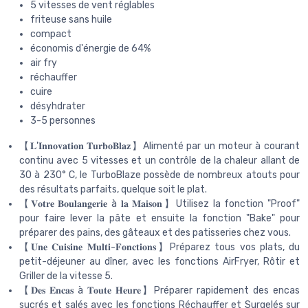
5 vitesses de vent réglables
friteuse sans huile
compact
économis d'énergie de 64%
air fry
réchauffer
cuire
désyhdrater
3-5 personnes
【𝐋'𝐈𝐧𝐧𝐨𝐯𝐚𝐭𝐢𝐨𝐧 𝐓𝐮𝐫𝐛𝐨𝐁𝐥𝐚𝐳】Alimenté par un moteur à courant
continu avec 5 vitesses et un contrôle de la chaleur allant de
30 à 230° C, le TurboBlaze possède de nombreux atouts pour
des résultats parfaits, quelque soit le plat.
【𝐕𝐨𝐭𝐫𝐞 𝐁𝐨𝐮𝐥𝐚𝐧𝐠𝐞𝐫𝐢𝐞 à 𝐥𝐚 𝐌𝐚𝐢𝐬𝐨𝐧】Utilisez la fonction "Proof"
pour faire lever la pâte et ensuite la fonction "Bake" pour
préparer des pains, des gâteaux et des patisseries chez vous.
【𝐔𝐧𝐞 𝐂𝐮𝐢𝐬𝐢𝐧𝐞 𝐌𝐮𝐥𝐭𝐢-𝐅𝐨𝐧𝐜𝐭𝐢𝐨𝐧𝐬】Préparez tous vos plats, du
petit-déjeuner au dîner, avec les fonctions AirFryer, Rôtir et
Griller de la vitesse 5.
【𝐃𝐞𝐬 𝐄𝐧𝐜𝐚𝐬 à 𝐓𝐨𝐮𝐭𝐞 𝐇𝐞𝐮𝐫𝐞】Préparer rapidement des encas
sucrés et salés avec les fonctions Réchauffer et Surgelés sur