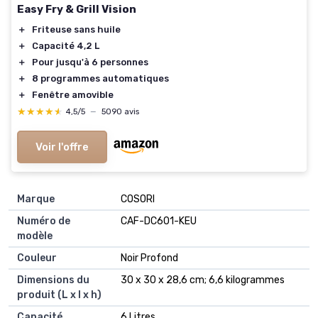
Easy Fry & Grill Vision
＋
Friteuse sans huile
＋
Capacité 4,2 L
＋
Pour jusqu'à 6 personnes
＋
8 programmes automatiques
＋
Fenêtre amovible
★★★★★
★★★★★
4,5/5
—
5090 avis
Voir l'offre
Marque
‎COSORI
Numéro de
‎‎CAF-DC601-KEU
modèle
Couleur
‎Noir Profond
Dimensions du
‎30 x 30 x 28,6 cm; 6,6 kilogrammes
produit (L x l x h)
Capacité
‎6 Litres