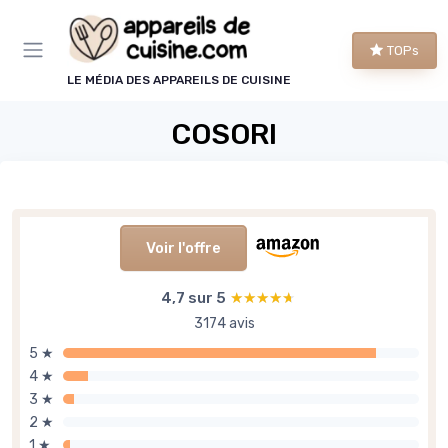
Panneau de gestion des cookies
TOPs
LE MÉDIA DES APPAREILS DE CUISINE
COSORI
Voir l'offre
4,7 sur 5
★★★★★
★★★★★
3174 avis
5 ★
4 ★
3 ★
2 ★
1 ★