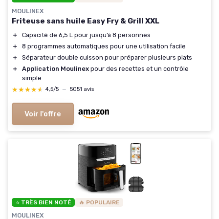
MOULINEX
Friteuse sans huile Easy Fry & Grill XXL
＋
Capacité de 6,5 L pour jusqu’à 8 personnes
＋
8 programmes automatiques pour une utilisation facile
＋
Séparateur double cuisson pour préparer plusieurs plats
＋
Application Moulinex
pour des recettes et un contrôle
simple
★★★★★
★★★★★
4,5/5
—
5051 avis
Voir l'offre
⭐ TRÈS BIEN NOTÉ
🔥 POPULAIRE
MOULINEX