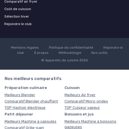
Comparatif air fryer
Coût de cuisson
Sélection hiver
Rejoindre le club
Mentions légales
Politique de confidentialité
Rejoindre le
club
À propos
Méthodologie
Nos outils
© Appareils de cuisine 2026
Nos meilleurs comparatifs
Préparation culinaire
Cuisson
Meilleurs Blender
Meilleurs Air fryer
Comparatif Blender chauffant
Comparatif Micro-ondes
TOP Hachoir électrique
TOP Cuiseur vapeur
Petit déjeuner
Boissons et jus
Meilleurs Machine à capsules
Meilleurs Machine à boissons
gazeuses
Comparatif Grille-pain