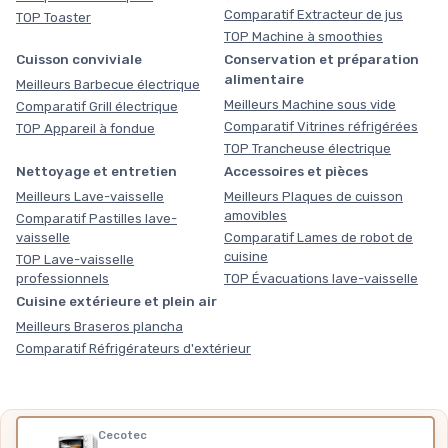
Comparatif Extracteur de jus
TOP Toaster
TOP Machine à smoothies
Cuisson conviviale
Conservation et préparation
alimentaire
Meilleurs Barbecue électrique
Meilleurs Machine sous vide
Comparatif Grill électrique
Comparatif Vitrines réfrigérées
TOP Appareil à fondue
TOP Trancheuse électrique
Nettoyage et entretien
Accessoires et pièces
Meilleurs Lave-vaisselle
Meilleurs Plaques de cuisson
amovibles
Comparatif Pastilles lave-
vaisselle
Comparatif Lames de robot de
cuisine
TOP Lave-vaisselle
professionnels
TOP Évacuations lave-vaisselle
Cuisine extérieure et plein air
Meilleurs Braseros plancha
Comparatif Réfrigérateurs d'extérieur
Cecotec
Nos outils gratuits