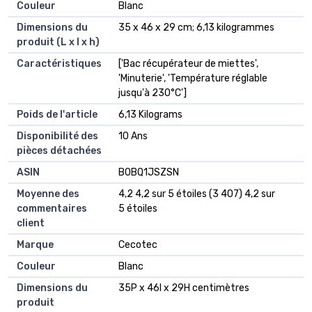
Couleur
‎Blanc
Dimensions du
‎35 x 46 x 29 cm; 6,13 kilogrammes
produit (L x l x h)
Caractéristiques
‎['Bac récupérateur de miettes',
'Minuterie', 'Température réglable
jusqu'à 230°C']
Poids de l'article
‎6,13 Kilograms
Disponibilité des
‎10 Ans
pièces détachées
ASIN
B0BQ1JSZSN
Moyenne des
4,2 4,2 sur 5 étoiles (3 407) 4,2 sur
commentaires
5 étoiles
client
Marque
Cecotec
Couleur
Blanc
Dimensions du
35P x 46l x 29H centimètres
produit