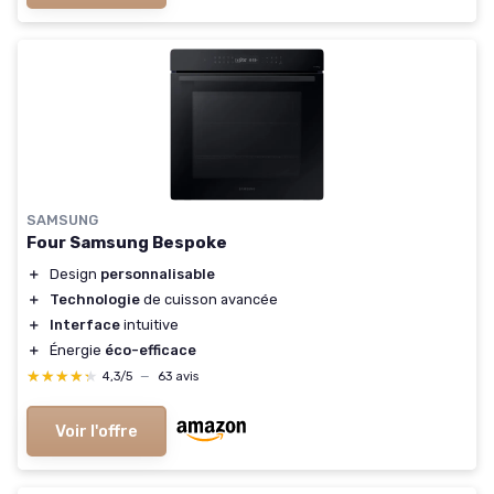
SAMSUNG
Four Samsung Bespoke
＋
Design
personnalisable
＋
Technologie
de cuisson avancée
＋
Interface
intuitive
＋
Énergie
éco-efficace
★★★★★
★★★★★
4,3/5
—
63 avis
Voir l'offre