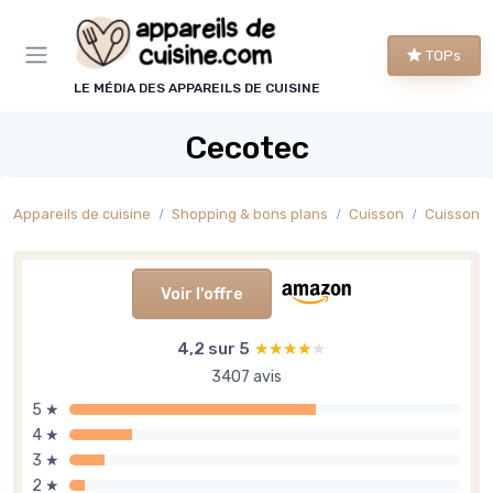
Panneau de gestion des cookies
TOPs
LE MÉDIA DES APPAREILS DE CUISINE
Cecotec
Appareils de cuisine
Shopping & bons plans
Cuisson
Cuisson p
Voir l'offre
4,2 sur 5
★★★★★
★★★★★
3407 avis
5 ★
4 ★
3 ★
2 ★