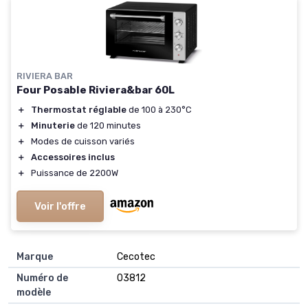
RIVIERA BAR
Four Posable Riviera&bar 60L
＋
Thermostat réglable
de 100 à 230°C
＋
Minuterie
de 120 minutes
＋
Modes de cuisson variés
＋
Accessoires inclus
＋
Puissance de 2200W
Voir l'offre
Marque
‎Cecotec
Numéro de
‎03812
modèle