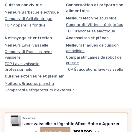
Cuisson conviviale
Conservation et préparation
alimentaire
Meilleurs Barbecue électrique
Meilleurs Machine sous vide
Comparatif Grill électrique
Comparatif Vitrines réfrigérées
TOP Appareil à fondue
TOP Trancheuse électrique
Nettoyage et entretien
Accessoires et pièces
Meilleurs Lave-vaisselle
Meilleurs Plaques de cuisson
amovibles
Comparatif Pastilles lave-
vaisselle
Comparatif Lames de robot de
cuisine
TOP Lave-vaisselle
professionnels
TOP Évacuations lave-vaisselle
Cuisine extérieure et plein air
Meilleurs Braseros plancha
Comparatif Réfrigérateurs d'extérieur
Nos outils gratuits
Cecotec
Lave-vaisselle Intégrable 60cm Bolero Aguazero 6620 Full-BI C - 1850W, 15 Couverts, 8 Programmes, Moteur Inverter, Écran FullColor, Smart Wash, Turbo Dry+, AutoClean, Demi-Charge, Dual Zone
Des chiffres plutôt que des impressions, sans inscription,
méthode et sources expliquées.