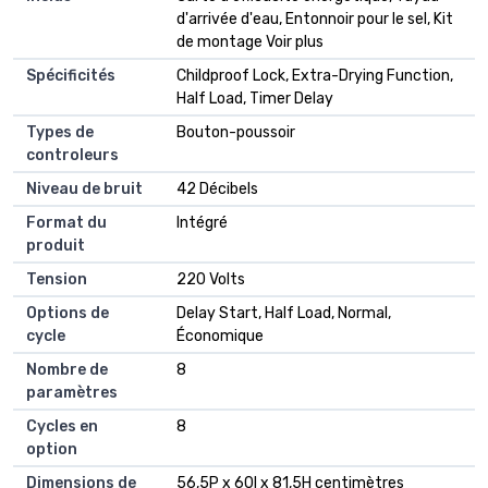
d'arrivée d'eau, Entonnoir pour le sel, Kit
de montage Voir plus
Spécificités
Childproof Lock, Extra-Drying Function,
Half Load, Timer Delay
Types de
Bouton-poussoir
controleurs
Niveau de bruit
42 Décibels
Format du
Intégré
produit
Tension
220 Volts
Options de
Delay Start, Half Load, Normal,
cycle
‎Économique
Nombre de
8
paramètres
Cycles en
8
option
Dimensions de
56,5P x 60l x 81,5H centimètres