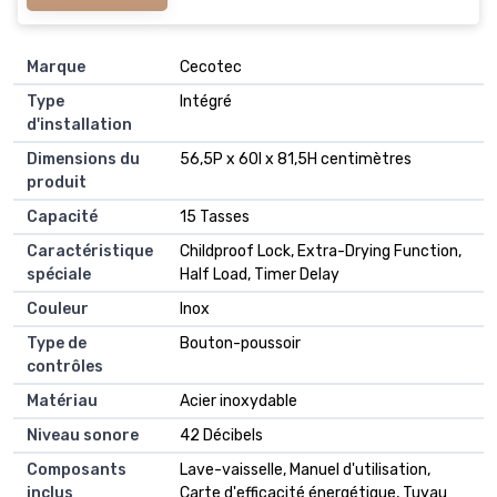
Marque
Cecotec
Type
Intégré
d'installation
Dimensions du
56,5P x 60l x 81,5H centimètres
produit
Capacité
15 Tasses
Caractéristique
Childproof Lock, Extra-Drying Function,
spéciale
Half Load, Timer Delay
Couleur
Inox
Type de
Bouton-poussoir
contrôles
Matériau
Acier inoxydable
Niveau sonore
42 Décibels
Composants
Lave-vaisselle, Manuel d'utilisation,
inclus
Carte d'efficacité énergétique, Tuyau