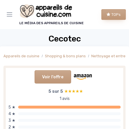
Panneau de gestion des cookies
TOPs
LE MÉDIA DES APPAREILS DE CUISINE
Cecotec
Appareils de cuisine
Shopping & bons plans
Nettoyage et entreti
Voir l'offre
5 sur 5
★★★★★
★★★★★
1 avis
5 ★
4 ★
3 ★
2 ★