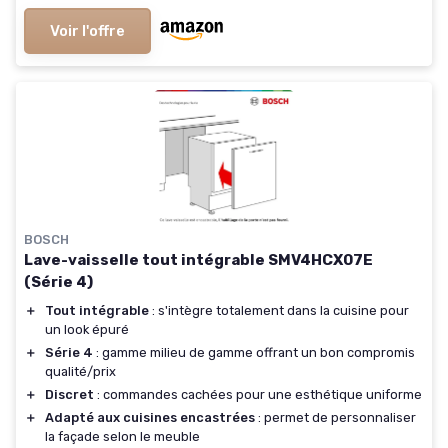
Voir l'offre
BOSCH
Lave-vaisselle tout intégrable SMV4HCX07E
(Série 4)
＋
Tout intégrable
: s'intègre totalement dans la cuisine pour
un look épuré
＋
Série 4
: gamme milieu de gamme offrant un bon compromis
qualité/prix
＋
Discret
: commandes cachées pour une esthétique uniforme
＋
Adapté aux cuisines encastrées
: permet de personnaliser
la façade selon le meuble