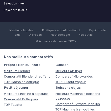
Sélection hiver
Rejoindre le club
Mentions légales
Politique de confidentialité
Rejoindre le
club
À propos
Méthodologie
Nos outils
© Appareils de cuisine 2026
Nos meilleurs comparatifs
Préparation culinaire
Cuisson
Meilleurs Blender
Meilleurs Air fryer
Comparatif Blender chauffant
Comparatif Micro-ondes
TOP Hachoir électrique
TOP Cuiseur vapeur
Petit déjeuner
Boissons et jus
Meilleurs Machine à capsules
Meilleurs Machine à boissons
gazeuses
Comparatif Grille-pain
Comparatif Extracteur de jus
TOP Toaster
TOP Machine à smoothies