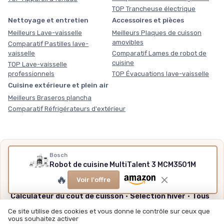
TOP Trancheuse électrique
Nettoyage et entretien
Accessoires et pièces
Meilleurs Lave-vaisselle
Meilleurs Plaques de cuisson
amovibles
Comparatif Pastilles lave-
vaisselle
Comparatif Lames de robot de
cuisine
TOP Lave-vaisselle
professionnels
TOP Évacuations lave-vaisselle
Cuisine extérieure et plein air
Meilleurs Braseros plancha
Comparatif Réfrigérateurs d'extérieur
Nos outils gratuits
Bosch
Robot de cuisine MultiTalent 3 MCM3501M
Des chiffres plutôt que des impressions, sans inscription,
🔥
méthode et sources expliquées.
Voir l'offre
Calculateur du coût de cuisson
·
Sélection hiver
·
Tous
nos outils
Ce site utilise des cookies et vous donne le contrôle sur ceux que
vous souhaitez activer