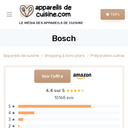
Panneau de gestion des cookies
TOPs
LE MÉDIA DES APPAREILS DE CUISINE
Bosch
Appareils de cuisine
Shopping & bons plans
Préparation culinaire
Voir l'offre
4,4 sur 5
★★★★★
★★★★★
10168 avis
5 ★
4 ★
3 ★
2 ★