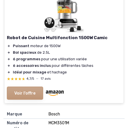
Robot de Cuisine Multifonction 1500W Camic
＋
Puissant
moteur de 1500W
＋
Bol spacieux
de 2.5L
＋
6 programmes
pour une utilisation variée
＋
6 accessoires inclus
pour différentes tâches
＋
Idéal pour mixage
et hachage
★★★★★
★★★★★
4,7/5
—
17 avis
Voir l'offre
Marque
‎Bosch
Numéro de
‎MCM3501M