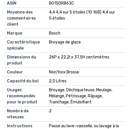
ASIN
B015DR863C
Moyenne des
4,4 4,4 sur 5 étoiles (10 168) 4,4 sur
commentaires
5 étoiles
client
Marque
Bosch
Caractéristique
Broyage de glace
spéciale
Dimensions du
26P x 22,2l x 37,5H centimètres
produit
Couleur
Noir/Inox Brosse
Capacité du bol
2,3 Litres
Usages
Broyage, Déchiqueteuse, Meulage,
recommandés
Mélange, Pétrissage, Râpage,
pour le produit
Tranchage, Émulsifiant
Nombre de
2
vitesses
Instructions
Passe au lave-vaisselle, ou lavage à la