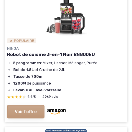
🔥 POPULAIRE
NINJA
Robot de cuisine 3-en-1 Noir BN800EU
＋
5 programmes
: Mixer, Hacher, Mélanger, Purée
＋
Bol de 1,8L
et Cruche de 2,1L
＋
Tasse de 700ml
＋
1200W
de puissance
＋
Lavable au lave-vaisselle
★★★★★
★★★★★
4,4/5
—
2969 avis
Voir l'offre