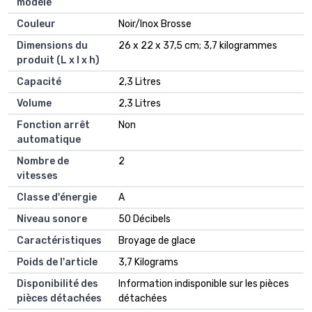
modèle
Couleur
‎Noir/Inox Brosse
Dimensions du
‎26 x 22 x 37,5 cm; 3,7 kilogrammes
produit (L x l x h)
Capacité
‎2,3 Litres
Volume
‎2,3 Litres
Fonction arrêt
‎Non
automatique
Nombre de
‎2
vitesses
Classe d'énergie
‎A
Niveau sonore
‎50 Décibels
Caractéristiques
‎Broyage de glace
Poids de l'article
‎3,7 Kilograms
Disponibilité des
‎Information indisponible sur les pièces
pièces détachées
détachées