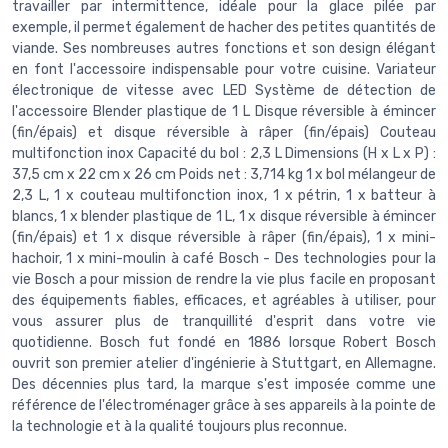
travailler par intermittence, idéale pour la glace pilée par
exemple, il permet également de hacher des petites quantités de
viande. Ses nombreuses autres fonctions et son design élégant
en font l'accessoire indispensable pour votre cuisine. Variateur
électronique de vitesse avec LED Système de détection de
l'accessoire Blender plastique de 1 L Disque réversible à émincer
(fin/épais) et disque réversible à râper (fin/épais) Couteau
multifonction inox Capacité du bol : 2,3 L Dimensions (H x L x P) :
37,5 cm x 22 cm x 26 cm Poids net : 3,714 kg 1 x bol mélangeur de
2,3 L, 1 x couteau multifonction inox, 1 x pétrin, 1 x batteur à
blancs, 1 x blender plastique de 1 L, 1 x disque réversible à émincer
(fin/épais) et 1 x disque réversible à râper (fin/épais), 1 x mini-
hachoir, 1 x mini-moulin à café Bosch - Des technologies pour la
vie Bosch a pour mission de rendre la vie plus facile en proposant
des équipements fiables, efficaces, et agréables à utiliser, pour
vous assurer plus de tranquillité d'esprit dans votre vie
quotidienne. Bosch fut fondé en 1886 lorsque Robert Bosch
ouvrit son premier atelier d'ingénierie à Stuttgart, en Allemagne.
Des décennies plus tard, la marque s'est imposée comme une
référence de l'électroménager grâce à ses appareils à la pointe de
la technologie et à la qualité toujours plus reconnue.