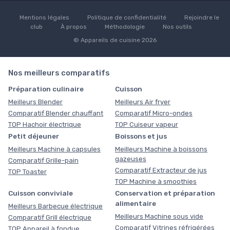
Mentions légales
Politique de confidentialité
Rejoindre le
club
À propos
Méthodologie
Nos outils
© Appareils de cuisine 2026
Nos meilleurs comparatifs
Préparation culinaire
Cuisson
Meilleurs Blender
Meilleurs Air fryer
Comparatif Blender chauffant
Comparatif Micro-ondes
TOP Hachoir électrique
TOP Cuiseur vapeur
Petit déjeuner
Boissons et jus
Meilleurs Machine à capsules
Meilleurs Machine à boissons
gazeuses
Comparatif Grille-pain
Comparatif Extracteur de jus
TOP Toaster
TOP Machine à smoothies
Cuisson conviviale
Conservation et préparation
alimentaire
Meilleurs Barbecue électrique
Meilleurs Machine sous vide
Comparatif Grill électrique
Comparatif Vitrines réfrigérées
TOP Appareil à fondue