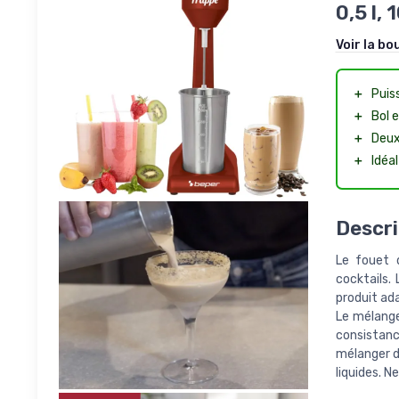
0,5 l,
Voir la bo
＋
Puis
＋
Bol 
＋
Deu
＋
Idéa
Descri
Le fouet 
cocktails.
produit ad
Le mélange
consistan
mélanger de
liquides. N