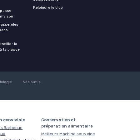
Rejoindre le club
 grosse
a maison
casseroles
 sans-
eille : la
à ta plaque
ologie
Nos outils
n conviviale
Conservation et
préparation alimentaire
rs Barbecue
que
Meilleurs Machine sous vide