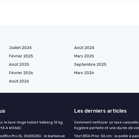
Juillet 2024
Août 2024
Février 2025
Mars 2025
Août 2025
Septembre 2025
Février 2026
Mars 2026
Août 2026
lus
Les derniers articles
ur le lave-linge hublot Valberg 12 kg
Comment nettoyer un lave vaisselle
214 A W566C
hygiène parfaite et une durée de vi
oodfire Pro XL OG850EU : le barbecue
Test BRA Prior 36 cm : la poêle à paell