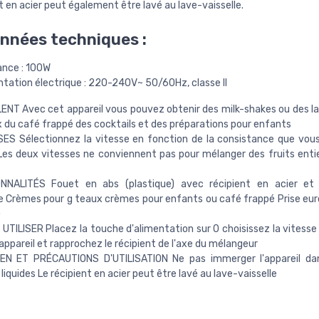
t en acier peut également être lavé au lave-vaisselle.
nnées techniques :
ance : 100W
ntation électrique : 220-240V~ 50/60Hz, classe II
NT Avec cet appareil vous pouvez obtenir des milk-shakes ou des la
du café frappé des cocktails et des préparations pour enfants
ES Sélectionnez la vitesse en fonction de la consistance que vou
Les deux vitesses ne conviennent pas pour mélanger des fruits entie
NNALITÉS Fouet en abs (plastique) avec récipient en acier et
e Crèmes pour g teaux crèmes pour enfants ou café frappé Prise eu
)
 UTILISER Placez la touche d'alimentation sur 0 choisissez la vitesse e
'appareil et rapprochez le récipient de l'axe du mélangeur
EN ET PRÉCAUTIONS D'UTILISATION Ne pas immerger l'appareil dan
liquides Le récipient en acier peut être lavé au lave-vaisselle