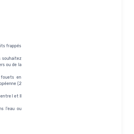
its frappés
s souhaitez
rs ou de la
 fouets en
ropéenne (2
ntre I et II
s l'eau ou