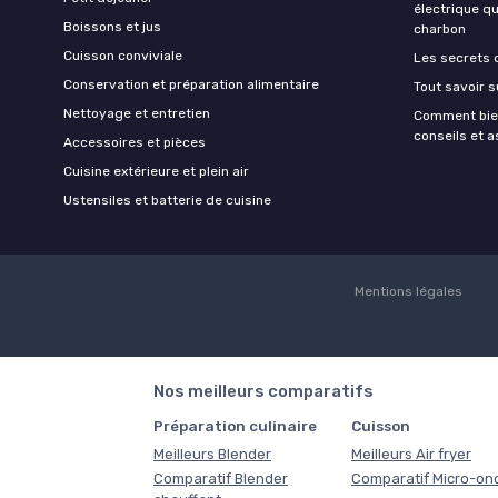
électrique q
Boissons et jus
charbon
Cuisson conviviale
Les secrets 
Conservation et préparation alimentaire
Tout savoir s
Nettoyage et entretien
Comment bien
conseils et 
Accessoires et pièces
Cuisine extérieure et plein air
Ustensiles et batterie de cuisine
Mentions légales
Nos meilleurs comparatifs
Préparation culinaire
Cuisson
Meilleurs Blender
Meilleurs Air fryer
Comparatif Blender
Comparatif Micro-on