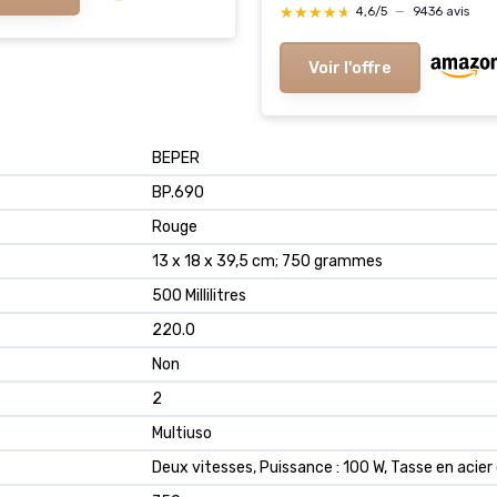
★★★★★
★★★★★
4,6/5
—
9436 avis
Voir l'offre
‎BEPER
‎BP.690
‎Rouge
‎13 x 18 x 39,5 cm; 750 grammes
‎500 Millilitres
‎220.0
‎Non
‎2
‎Multiuso
‎Deux vitesses, Puissance : 100 W, Tasse en acie