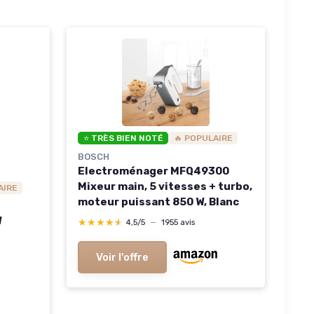
⭐ TRÈS BIEN NOTÉ
🔥 POPULAIRE
BOSCH
Electroménager MFQ49300
Mixeur main, 5 vitesses + turbo,
AIRE
moteur puissant 850 W, Blanc
W
★★★★★
★★★★★
4,5/5
—
1955 avis
Voir l'offre