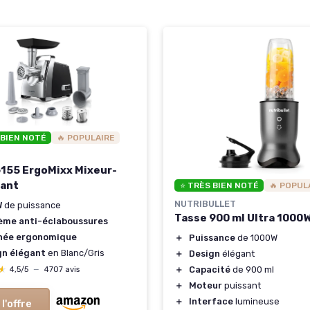
 BIEN NOTÉ
🔥 POPULAIRE
55 ErgoMixx Mixeur-
ant
⭐ TRÈS BIEN NOTÉ
🔥 POPUL
NUTRIBULLET
W
de puissance
Tasse 900 ml Ultra 1000
ème anti-éclaboussures
née ergonomique
＋
Puissance
de 1000W
gn élégant
en Blanc/Gris
＋
Design
élégant
★
★
＋
Capacité
de 900 ml
4,5/5
—
4707 avis
＋
Moteur
puissant
＋
Interface
lumineuse
 l'offre