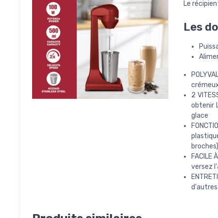
Le récipien
Les do
Puiss
Alime
POLYVALE
crémeux 
2 VITESS
obtenir 
glace
FONCTIO
plastiqu
broches
FACILE À
versez l
ENTRETI
d'autres 