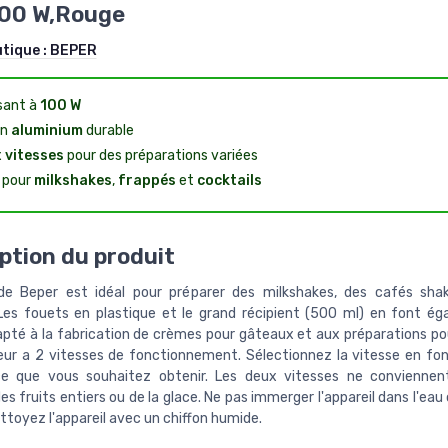
 100 W,Rouge
utique :
BEPER
sant à
100 W
en
aluminium
durable
x
vitesses
pour des préparations variées
l pour
milkshakes
,
frappés
et
cocktails
ption du produit
de Beper est idéal pour préparer des milkshakes, des cafés sha
 Les fouets en plastique et le grand récipient (500 ml) en font é
apté à la fabrication de crèmes pour gâteaux et aux préparations po
ur a 2 vitesses de fonctionnement. Sélectionnez la vitesse en fon
ce que vous souhaitez obtenir. Les deux vitesses ne conviennen
s fruits entiers ou de la glace. Ne pas immerger l'appareil dans l'eau
ettoyez l'appareil avec un chiffon humide.