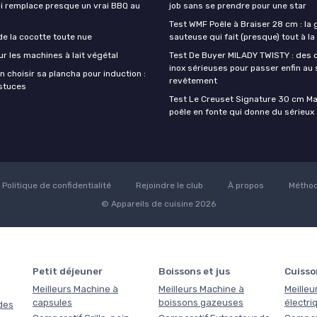
ui remplace presque un vrai BBQ au
job sans se prendre pour une star
Test WMF Poêle à Braiser 28 cm : la
de la cocotte toute nue
sauteuse qui fait (presque) tout à l
ur les machines à lait végétal
Test De Buyer MILADY TWISTY : des 
inox sérieuses pour passer enfin au
 choisir sa plancha pour induction :
revêtement
astuces
Test Le Creuset Signature 30 cm Mars
poêle en fonte qui donne du sérieux 
Politique de confidentialité
Rejoindre le club
À propos
Méthod
© Appareils de cuisine 2026
Petit déjeuner
Boissons et jus
Cuisso
Meilleurs Machine à
Meilleurs Machine à
Meilleu
capsules
boissons gazeuses
électri
des