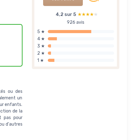
4,2 sur 5
★★★★★
★★★★★
926 avis
5 ★
4 ★
3 ★
2 ★
1 ★
kés ou des
galement un
ur enfants.
ction de la
t pas pour
 ou d'autres