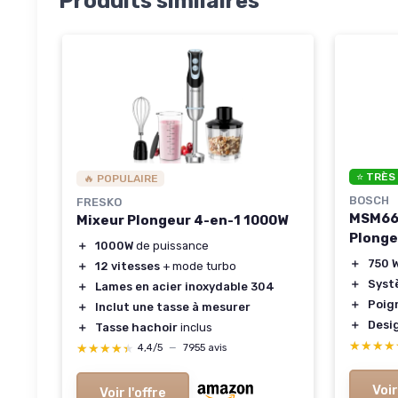
Produits similaires
⭐ TRÈS
🔥 POPULAIRE
BOSCH
FRESKO
MSM661
Mixeur Plongeur 4-en-1 1000W
Plonge
＋
1000W
de puissance
＋
750 
＋
12 vitesses
+ mode turbo
＋
Syst
＋
Lames en acier inoxydable 304
＋
Poig
＋
Inclut une tasse à mesurer
＋
Desi
＋
Tasse hachoir
inclus
★★★★
★★★★
★★★★★
★★★★★
4,4/5
—
7955 avis
Voir
Voir l'offre