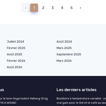
‹
1
2
3
4
5
›
Juillet 2024
Août 2024
Février 2025
Mars 2025
Août 2025
Septembre 2025
Février 2026
Mars 2026
Août 2026
lus
Les derniers articles
ur le lave-linge hublot Valberg 12 kg
Bouilloire à température variable : u
214 A W566C
vrai gain pour le thé et le café au qu