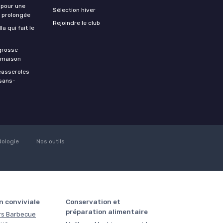
 pour une
Sélection hiver
e prolongée
Rejoindre le club
a qui fait le
 grosse
a maison
casseroles
 sans-
ologie
Nos outils
n conviviale
Conservation et
préparation alimentaire
rs Barbecue