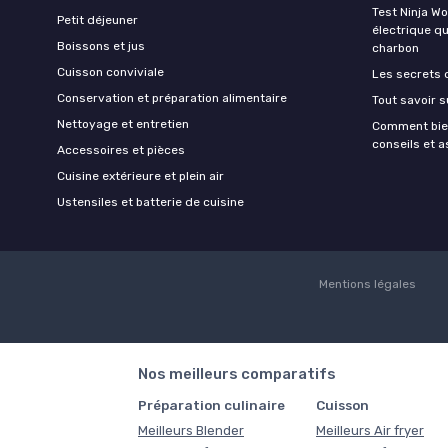
Test Ninja W
Petit déjeuner
électrique q
Boissons et jus
charbon
Cuisson conviviale
Les secrets 
Conservation et préparation alimentaire
Tout savoir s
Nettoyage et entretien
Comment bien
conseils et 
Accessoires et pièces
Cuisine extérieure et plein air
Ustensiles et batterie de cuisine
Mentions légales
Nos meilleurs comparatifs
Préparation culinaire
Cuisson
Meilleurs Blender
Meilleurs Air fryer