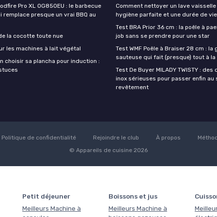
oodfire Pro XL OG850EU : le barbecue
Comment nettoyer un lave vaisselle
ui remplace presque un vrai BBQ au
hygiène parfaite et une durée de vi
Test BRA Prior 36 cm : la poêle à paell
de la cocotte toute nue
job sans se prendre pour une star
ur les machines à lait végétal
Test WMF Poêle à Braiser 28 cm : la
sauteuse qui fait (presque) tout à l
 choisir sa plancha pour induction :
astuces
Test De Buyer MILADY TWISTY : des 
inox sérieuses pour passer enfin au
revêtement
Politique de confidentialité
Rejoindre le club
À propos
Méthod
© Appareils de cuisine 2026
Petit déjeuner
Boissons et jus
Cuisso
Meilleurs Machine à
Meilleurs Machine à
Meilleu