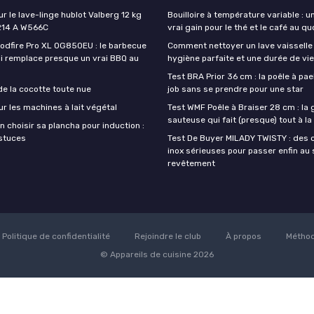
ur le lave-linge hublot Valberg 12 kg
Bouilloire à température variable : u
214 A W566C
vrai gain pour le thé et le café au qu
oodfire Pro XL OG850EU : le barbecue
Comment nettoyer un lave vaisselle
ui remplace presque un vrai BBQ au
hygiène parfaite et une durée de vi
Test BRA Prior 36 cm : la poêle à paell
de la cocotte toute nue
job sans se prendre pour une star
ur les machines à lait végétal
Test WMF Poêle à Braiser 28 cm : la
sauteuse qui fait (presque) tout à l
 choisir sa plancha pour induction :
astuces
Test De Buyer MILADY TWISTY : des 
inox sérieuses pour passer enfin au
revêtement
Politique de confidentialité
Rejoindre le club
À propos
Méthod
© Appareils de cuisine 2026