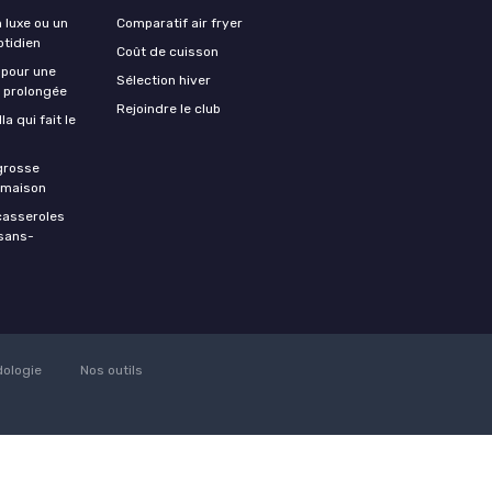
n luxe ou un
Comparatif air fryer
otidien
Coût de cuisson
 pour une
Sélection hiver
e prolongée
Rejoindre le club
a qui fait le
 grosse
a maison
casseroles
 sans-
ologie
Nos outils