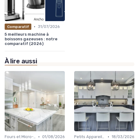
•
31/07/2026
Comparatif
5 meilleurs machine à
boissons gazeuses : notre
comparatif (2026)
À lire aussi
•
•
Fours et Micro-ondes
01/08/2026
Petits Appareils (Grille-pain, Bouilloires, etc.)
18/03/2026