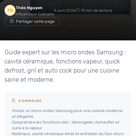
Théo Nguyen
5 avril 2026
13 min de lecture
Influenceur Culinaire
Partager cette page
Guide expert sur les micro ondes Samsung :
cavité céramique, fonctions vapeur, quick
defrost, gril et auto cook pour une cuisine
saine et moderne.
SOMMAIRE
Choisir un micro ondes Samsung pour une cuisine moderne
et élégante
Comprendre les fonctions clés : décongeler, réchauffer et
cuire à la vapeur
Matériaux, cavité céramique émail et entretien du four micro