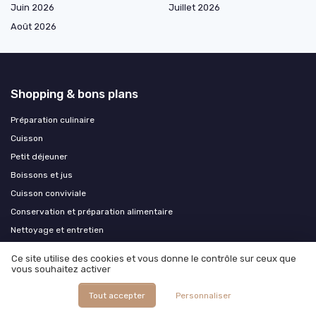
Juin 2026
Juillet 2026
Août 2026
Shopping & bons plans
Préparation culinaire
Cuisson
Petit déjeuner
Boissons et jus
Cuisson conviviale
Conservation et préparation alimentaire
Nettoyage et entretien
Accessoires et pièces
Ce site utilise des cookies et vous donne le contrôle sur ceux que
Cuisine extérieure et plein air
vous souhaitez activer
Ustensiles et batterie de cuisine
Tout accepter
Personnaliser