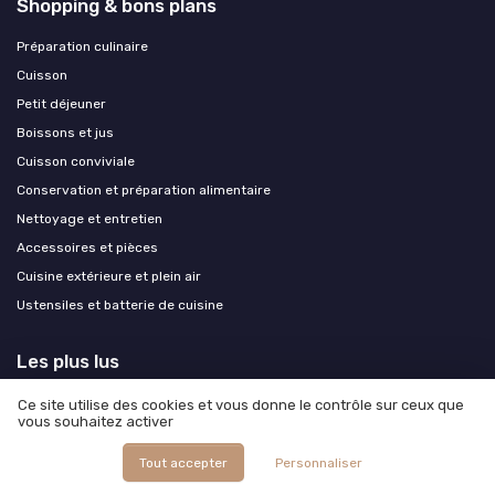
Shopping & bons plans
Préparation culinaire
Cuisson
Petit déjeuner
Boissons et jus
Cuisson conviviale
Conservation et préparation alimentaire
Nettoyage et entretien
Accessoires et pièces
Cuisine extérieure et plein air
Ustensiles et batterie de cuisine
Les plus lus
Tout savoir sur le lave-linge hublot Valberg 12 kg modèle WF 1214 A
Ce site utilise des cookies et vous donne le contrôle sur ceux que
vous souhaitez activer
W566C
Les secrets de la cocotte toute nue
Tout accepter
Personnaliser
Test Ninja Woodfire Pro XL OG850EU : le barbecue électrique qui