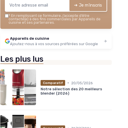
a
➔ Je m'inscris
Voir l'offre
★★
★★
*
En remplissant ce formulaire, j’accepte d’être
contacté(e) à des fins commerciales par Appareils de
cuisine et ses partenaires.
Appareils de cuisine
Ajoutez-nous à vos sources préférées sur Google
Les plus lus
•
20/05/2026
Comparatif
Notre sélection des 20 meilleurs
blender (2026)