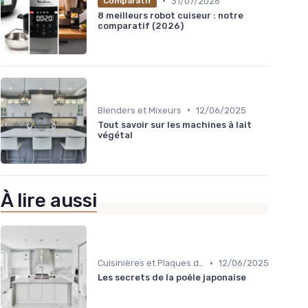
•
31/07/2026
Comparatif
8 meilleurs robot cuiseur : notre
comparatif (2026)
•
Blenders et Mixeurs
12/06/2025
Tout savoir sur les machines à lait
végétal
À lire aussi
•
Cuisinières et Plaques de Cuisson
12/06/2025
Les secrets de la poêle japonaise