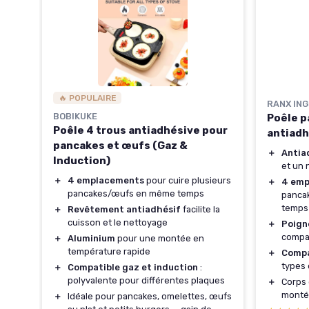
🔥 POPULAIRE
nde
RANX IN
BOBIKUKE
Poêle 
Poêle 4 trous antiadhésive pour
antiadh
x et
pancakes et œufs (Gaz &
＋
Antia
Induction)
s
et un 
＋
4 emplacements
pour cuire plusieurs
＋
4 emp
cuire
pancakes/œufs en même temps
panca
temps
＋
Revêtement antiadhésif
facilite la
pour
cuisson et le nettoyage
＋
Poign
compac
＋
Aluminium
pour une montée en
température rapide
＋
Compa
types 
＋
Compatible gaz et induction
:
polyvalente pour différentes plaques
＋
Corps
monté
＋
Idéale pour pancakes, omelettes, œufs