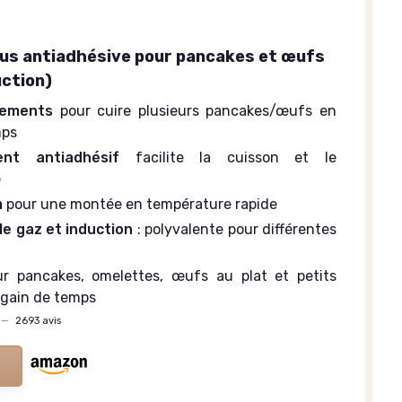
ous antiadhésive pour pancakes et œufs
uction)
cements
pour cuire plusieurs pancakes/œufs en
ps
nt antiadhésif
facilite la cuisson et le
e
m
pour une montée en température rapide
e gaz et induction
: polyvalente pour différentes
ur pancakes, omelettes, œufs au plat et petits
 gain de temps
—
2693 avis