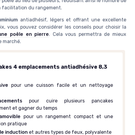
 poêle au lieu de plusieurs, réduisant ainsi le nombre de
la facilitation du rangement.
uminium
antiadhésif, légers et offrant une excellente
ix, vous pouvez considérer les conseils pour choisir la
une poêle en pierre
. Cela vous permettra de mieux
le marché.
akes 4 emplacements antiadhésive 8,3
sive
pour une cuisson facile et un nettoyage
cements
pour cuire plusieurs pancakes
ment et gagner du temps
amovible
pour un rangement compact et une
ion pratique
e induction
et autres types de feux, polyvalente