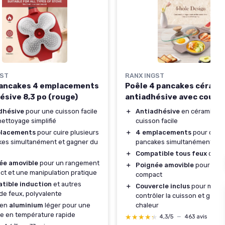
GST
RANX INGST
pancakes 4 emplacements
Poêle 4 pancakes cérami
ésive 8,3 po (rouge)
antiadhésive avec couve
dhésive
pour une cuisson facile
＋
Antiadhésive
en céramique
nettoyage simplifié
cuisson facile
lacements
pour cuire plusieurs
＋
4 emplacements
pour cuire
kes simultanément et gagner du
pancakes simultanément
＋
Compatible tous feux
dont 
ée amovible
pour un rangement
＋
Poignée amovible
pour un 
t et une manipulation pratique
compact
tible induction
et autres
＋
Couvercle inclus
pour mieu
de feux, polyvalente
contrôler la cuisson et garder
 en
aluminium
léger pour une
chaleur
e en température rapide
★★★★★
★★★★★
4,3/5
—
463 avis