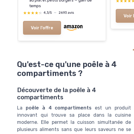
au plat et petits burgers — gain de
★★★★
★★★★
temps
★★★★★
★★★★★
4,3/5
—
2693 avis
Voir 
Voir l'offre
Qu'est-ce qu'une poêle à 4
compartiments ?
Découverte de la poêle à 4
compartiments
La
poêle à 4 compartiments
est un produit
innovant qui trouve sa place dans la cuisine
moderne. Elle permet la cuisson simultanée de
plusieurs aliments sans que leurs saveurs ne se