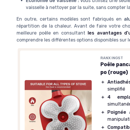
Économie de vaisselle :
Vous utilisez une seule
vaisselle à nettoyer par la suite, sans compter 
En outre, certains modèles sont fabriqués en
al
répartition de la chaleur. Avant de faire votre cho
meilleure poêle en consultant
les avantages d'
comprendre les différentes options disponibles sur 
RANX INGST
Poêle panc
po (rouge)
＋
Antiadhé
simplifié
＋
4 empla
simultané
＋
Poignée 
manipulat
＋
Compatibl