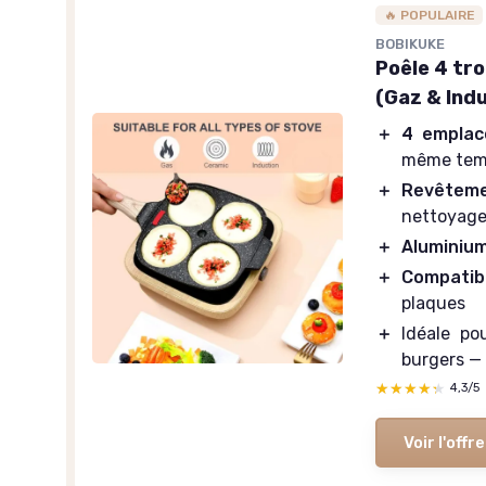
🔥 POPULAIRE
BOBIKUKE
Poêle 4 tr
(Gaz & Ind
＋
4 empla
même tem
＋
Revêteme
nettoyag
＋
Aluminiu
＋
Compatibl
plaques
＋
Idéale po
burgers —
★★★★★
★★★★★
4,3/5
Voir l'offre