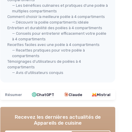
— Les bénéfices culinaires et pratiques d'une poêle à
multiples compartiments
Comment choisir la meilleure poêle à 4 compartiments
— Découvrir la poêle compartiments idéale
Entretien et durabilité des poêles à 4 compartiments
— Conseils pour entretenir efficacement votre poêle
à 4 compartiments
🔥
Poêle 4 compartiments Légende
Recettes faciles avec une poêle à 4 compartiments
(manche amovible)
BOB
que
— Recettes pratiques pour votre poêle à
Poê
compartiments
rcle
＋
Polyvalente
: compatible tous feux et
Témoignages d'utilisateurs de poêles à 4
pan
four
 pour une
compartiments
Ind
＋
Sûre
: revêtement céramique
sans
— Avis d'utilisateurs conquis
PFAS
＋
 plusieurs
＋
Pratique
: 4 compartiments pour cuire
plusieurs aliments simultanément
＋
induction
＋
Gain de place
: manche amovible pour
Résumer
ChatGPT
Claude
Mistral
rangement
un rangement facile et passage au
＋
four
x
＋
Entretien simplifié
: revêtement
＋
 la
Recevez les dernières actualités de
céramique facilitant le nettoyage
Appareils de cuisine
★★★★★
★★★★★
4,7/5
—
18 avis
＋