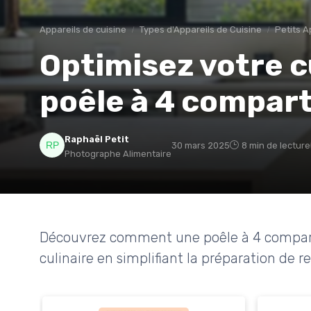
Appareils de cuisine
Types d'Appareils de Cuisine
Petits Ap
Optimisez votre c
poêle à 4 compar
Raphaël Petit
30 mars 2025
8 min de lecture
Photographe Alimentaire
Découvrez comment une poêle à 4 compart
culinaire en simplifiant la préparation de re