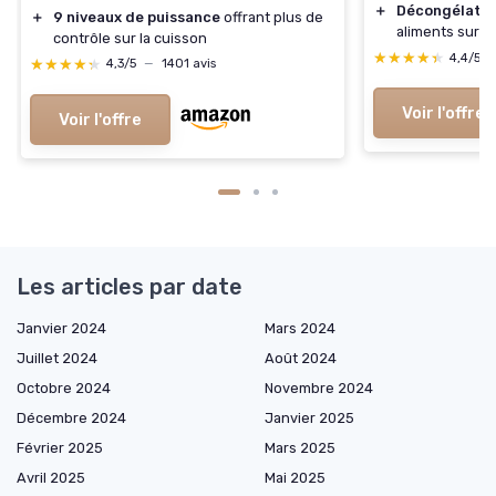
＋
Décongélation
＋
9 niveaux de puissance
offrant plus de
aliments surge
contrôle sur la cuisson
★★★★★
★★★★★
4,4/5
★★★★★
★★★★★
4,3/5
—
1401 avis
Voir l'offre
Voir l'offre
Les articles par date
Janvier 2024
Mars 2024
Juillet 2024
Août 2024
Octobre 2024
Novembre 2024
Décembre 2024
Janvier 2025
Février 2025
Mars 2025
Avril 2025
Mai 2025