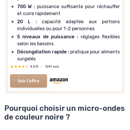
＋
700 W :
puissance suffisante pour réchauffer
et cuire rapidement
＋
20 L :
capacité adaptée aux portions
individuelles ou pour 1–2 personnes
＋
5 niveaux de puissance :
réglages flexibles
selon les besoins
＋
Décongélation rapide :
pratique pour aliments
surgelés
★★★★★
★★★★★
4,4/5
—
1241 avis
Voir l'offre
Pourquoi choisir un micro-ondes
de couleur noire ?