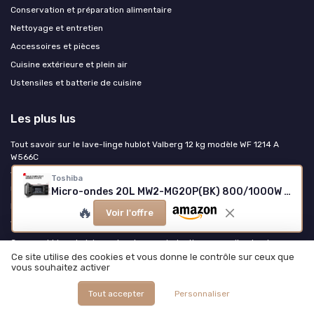
Conservation et préparation alimentaire
Nettoyage et entretien
Accessoires et pièces
Cuisine extérieure et plein air
Ustensiles et batterie de cuisine
Les plus lus
Tout savoir sur le lave-linge hublot Valberg 12 kg modèle WF 1214 A
W566C
Test Ninja Woodfire Pro XL OG850EU : le barbecue électrique qui
Toshiba
remplace presque un vrai BBQ au charbon
Micro-ondes 20L MW2-MG20P(BK) 800/1000W Grill Noir
Les secrets de la cocotte toute nue
🔥
Voir l'offre
Tout savoir sur les machines à lait végétal
Comment bien choisir sa plancha pour induction : conseils et astuces
Ce site utilise des cookies et vous donne le contrôle sur ceux que
vous souhaitez activer
Les derniers articles
Tout accepter
Personnaliser
Comment nettoyer un lave vaisselle pour une hygiène parfaite et une