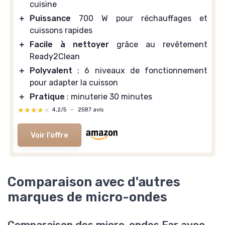
cuisine
＋
Puissance
700 W pour réchauffages et
cuissons rapides
＋
Facile à nettoyer
grâce au revêtement
Ready2Clean
＋
Polyvalent
: 6 niveaux de fonctionnement
pour adapter la cuisson
＋
Pratique
: minuterie 30 minutes
★★★★★
★★★★★
4,2/5
—
2587 avis
Voir l'offre
Comparaison avec d'autres
marques de micro-ondes