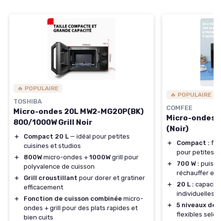
🔥 POPULAIRE
🔥 POPULAIRE
TOSHIBA
COMFEE
Micro-ondes 20L MW2-MG20P(BK)
Micro-ondes 
800/1000W Grill Noir
(Noir)
＋
Compact 20 L
— idéal pour petites
＋
Compact :
fai
cuisines et studios
pour petites c
＋
800W
micro-ondes +
1000W
grill pour
＋
700 W :
puissa
polyvalence de cuisson
réchauffer et 
＋
Grill croustillant
pour dorer et gratiner
＋
20 L :
capacité
efficacement
individuelles 
＋
Fonction de cuisson combinée
micro-
＋
5 niveaux de 
ondes + grill pour des plats rapides et
flexibles selon
bien cuits