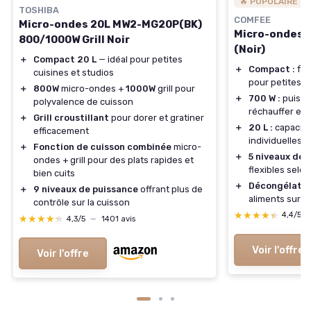
🔥 POPULAIRE
TOSHIBA
COMFEE
Micro-ondes 20L MW2-MG20P(BK)
Micro-ondes 
800/1000W Grill Noir
(Noir)
＋
Compact 20 L
— idéal pour petites
＋
Compact :
fai
cuisines et studios
pour petites c
＋
800W
micro-ondes +
1000W
grill pour
＋
700 W :
puissa
polyvalence de cuisson
réchauffer et 
＋
Grill croustillant
pour dorer et gratiner
＋
20 L :
capacité
efficacement
individuelles 
＋
Fonction de cuisson combinée
micro-
＋
5 niveaux de 
ondes + grill pour des plats rapides et
flexibles selon
bien cuits
＋
Décongélation
＋
9 niveaux de puissance
offrant plus de
aliments surge
contrôle sur la cuisson
★★★★★
★★★★★
4,4/5
★★★★★
★★★★★
4,3/5
—
1401 avis
Voir l'offre
Voir l'offre