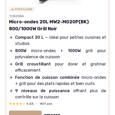
🔥 POPULAIRE
TOSHIBA
Micro-ondes 20L MW2-MG20P(BK)
800/1000W Grill Noir
＋
Compact 20 L
— idéal pour petites cuisines et
studios
＋
800W
micro-ondes +
1000W
grill pour
polyvalence de cuisson
＋
Grill croustillant
pour dorer et gratiner
efficacement
＋
Fonction de cuisson combinée
micro-ondes
+ grill pour des plats rapides et bien cuits
＋
9 niveaux de puissance
offrant plus de
contrôle sur la cuisson
★★★★★
★★★★★
4,3/5
—
1401 avis