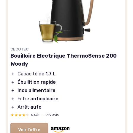
CECOTEC
Bouilloire Electrique ThermoSense 200
Woody
＋
Capacité de
1,7 L
＋
Ébullition rapide
＋
Inox alimentaire
＋
Filtre
anticalcaire
＋
Arrêt
auto
★★★★★
★★★★★
4,4/5
—
719 avis
Voir l'offre