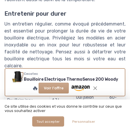
Entretenir pour durer
Un entretien régulier, comme évoqué précédemment,
est essentiel pour prolonger la durée de vie de votre
bouilloire électrique. Privilégiez les modèles en acier
inoxydable ou en inox pour leur robustesse et leur
facilité de nettoyage. Pensez aussi à détartrer votre
bouilloire electrique tous les mois si votre eau est
calcaire.
Cecotec
Bouilloire Electrique ThermoSense 200 Woody
Température
Prix
Type de bouilloire
Capacité
🔥
réglable
moyen
Voir l'offre
Oui (selon
60-
Bouilloire inox
1,7 L
modèle)
120 €
Ce site utilise des cookies et vous donne le contrôle sur ceux que
vous souhaitez activer
150-
Bouilloire SMEG
1,7 L
Oui (KLF04)
180 €
Tout accepter
Personnaliser
100-