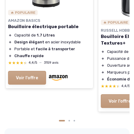
🔥 POPULAIRE
AMAZON BASICS
🔥 POPULAIRE
Bouilloire électrique portable
RUSSELL HOBBS
＋
Capacité de
1.7 Litres
Bouilloire Ele
＋
Design élégant
en acier inoxydable
Textures+
＋
Portable et
facile à transporter
＋
Capacité de 1,7
＋
Chauffe rapide
＋
Puissance de 
★★★★★
★★★★★
4,4/5
—
3159 avis
＋
Ouverture aut
＋
Marqueurs pou
Voir l'offre
＋
Économie d'é
★★★★★
★★★★★
4,4/5
Voir l'offre