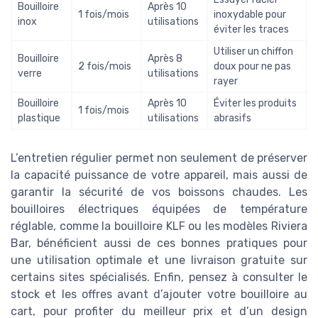
Bouilloire
Après 10
1 fois/mois
inoxydable pour
inox
utilisations
éviter les traces
Utiliser un chiffon
Bouilloire
Après 8
2 fois/mois
doux pour ne pas
verre
utilisations
rayer
Bouilloire
Après 10
Éviter les produits
1 fois/mois
plastique
utilisations
abrasifs
L’entretien régulier permet non seulement de préserver
la capacité puissance de votre appareil, mais aussi de
garantir la sécurité de vos boissons chaudes. Les
bouilloires électriques équipées de température
réglable, comme la bouilloire KLF ou les modèles Riviera
Bar, bénéficient aussi de ces bonnes pratiques pour
une utilisation optimale et une livraison gratuite sur
certains sites spécialisés. Enfin, pensez à consulter le
stock et les offres avant d’ajouter votre bouilloire au
cart, pour profiter du meilleur prix et d’un design