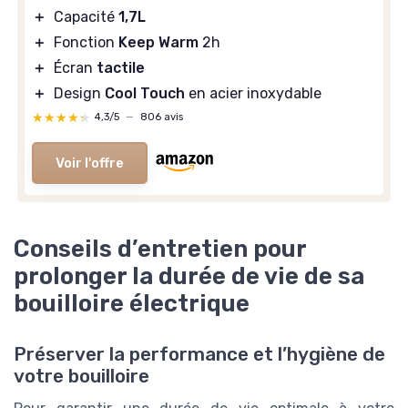
＋
Capacité
1,7L
＋
Fonction
Keep Warm
2h
＋
Écran
tactile
＋
Design
Cool Touch
en acier inoxydable
★★★★★
★★★★★
4,3/5
—
806 avis
Voir l'offre
Conseils d’entretien pour
prolonger la durée de vie de sa
bouilloire électrique
Préserver la performance et l’hygiène de
votre bouilloire