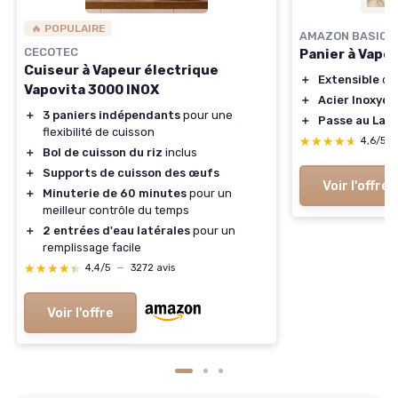
🔥 POPULAIRE
AMAZON BASICS
CECOTEC
Panier à Vape
Cuiseur à Vapeur électrique
＋
Extensible
de 
Vapovita 3000 INOX
＋
Acier Inoxyda
＋
3 paniers indépendants
pour une
＋
Passe au Lave
flexibilité de cuisson
★★★★★
★★★★★
4,6/5
＋
Bol de cuisson du riz
inclus
＋
Supports de cuisson des œufs
Voir l'offre
＋
Minuterie de 60 minutes
pour un
meilleur contrôle du temps
＋
2 entrées d'eau latérales
pour un
remplissage facile
★★★★★
★★★★★
4,4/5
—
3272 avis
Voir l'offre