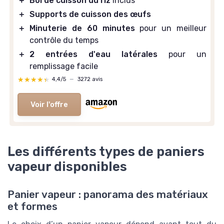
＋
Bol de cuisson du riz
inclus
＋
Supports de cuisson des œufs
＋
Minuterie de 60 minutes
pour un meilleur
contrôle du temps
＋
2 entrées d'eau latérales
pour un
remplissage facile
★★★★★
★★★★★
4,4/5
—
3272 avis
Voir l'offre
Les différents types de paniers
vapeur disponibles
Panier vapeur : panorama des matériaux
et formes