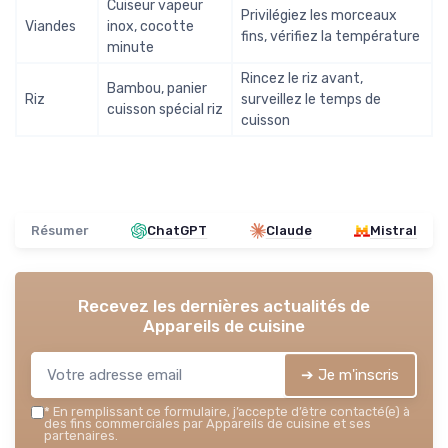
Cuiseur vapeur
Privilégiez les morceaux
Viandes
inox, cocotte
fins, vérifiez la température
minute
Rincez le riz avant,
Bambou, panier
Riz
surveillez le temps de
cuisson spécial riz
cuisson
Résumer
ChatGPT
Claude
Mistral
Recevez les dernières actualités de
Appareils de cuisine
➔ Je m'inscris
*
En remplissant ce formulaire, j’accepte d’être contacté(e) à
des fins commerciales par Appareils de cuisine et ses
partenaires.