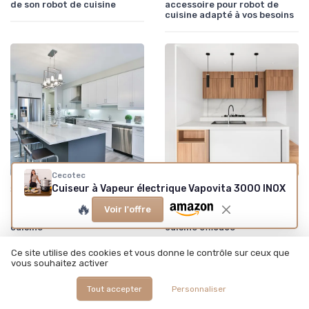
de son robot de cuisine
accessoire pour robot de
cuisine adapté à vos besoins
Cecotec
•
•
Cuiseur à Vapeur électrique Vapovita 3000 INOX
Sélectionner le Bon Appareil
09/01/2026
Sélectionner le Bon Appareil
08/01/2026
🔥
Comment bien choisir son
Comment bien choisir son
Voir l'offre
nettoyeur vapeur pour la
lave-vaisselle pour une
cuisine
cuisine efficace
Ce site utilise des cookies et vous donne le contrôle sur ceux que
vous souhaitez activer
Tout accepter
Personnaliser