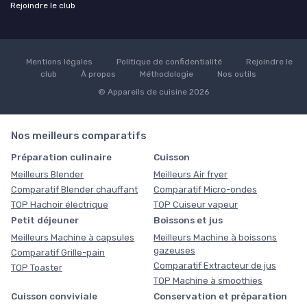
Rejoindre le club
Mentions légales
Politique de confidentialité
Rejoindre le
club
À propos
Méthodologie
Nos outils
© Appareils de cuisine 2026
Nos meilleurs comparatifs
Préparation culinaire
Cuisson
Meilleurs Blender
Meilleurs Air fryer
Comparatif Blender chauffant
Comparatif Micro-ondes
TOP Hachoir électrique
TOP Cuiseur vapeur
Petit déjeuner
Boissons et jus
Meilleurs Machine à capsules
Meilleurs Machine à boissons
gazeuses
Comparatif Grille-pain
Comparatif Extracteur de jus
TOP Toaster
TOP Machine à smoothies
Cuisson conviviale
Conservation et préparation