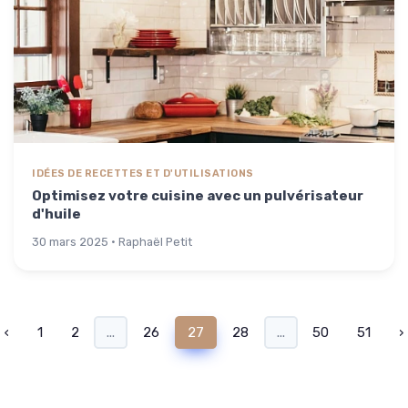
IDÉES DE RECETTES ET D'UTILISATIONS
Optimisez votre cuisine avec un pulvérisateur
d'huile
30 mars 2025 · Raphaël Petit
‹
1
2
...
26
27
28
...
50
51
›