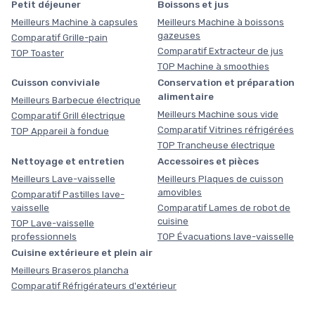
Petit déjeuner
Boissons et jus
Meilleurs Machine à capsules
Meilleurs Machine à boissons
gazeuses
Comparatif Grille-pain
Comparatif Extracteur de jus
TOP Toaster
TOP Machine à smoothies
Cuisson conviviale
Conservation et préparation
alimentaire
Meilleurs Barbecue électrique
Meilleurs Machine sous vide
Comparatif Grill électrique
Comparatif Vitrines réfrigérées
TOP Appareil à fondue
TOP Trancheuse électrique
Nettoyage et entretien
Accessoires et pièces
Meilleurs Lave-vaisselle
Meilleurs Plaques de cuisson
amovibles
Comparatif Pastilles lave-
vaisselle
Comparatif Lames de robot de
cuisine
TOP Lave-vaisselle
professionnels
TOP Évacuations lave-vaisselle
Cuisine extérieure et plein air
Meilleurs Braseros plancha
Comparatif Réfrigérateurs d'extérieur