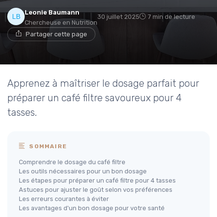
Leonie Baumann
30 juillet 2025
7 min de lecture
Chercheuse en Nutrition
Partager cette page
Apprenez à maîtriser le dosage parfait pour
préparer un café filtre savoureux pour 4
tasses.
SOMMAIRE
Comprendre le dosage du café filtre
Les outils nécessaires pour un bon dosage
Les étapes pour préparer un café filtre pour 4 tasses
Astuces pour ajuster le goût selon vos préférences
Les erreurs courantes à éviter
Les avantages d'un bon dosage pour votre santé