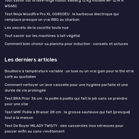
Tout savoir sur le lave-linge hublot Valberg 12 kg modèle WF 1214 A
W566C
Test Ninja Woodfire Pro XL OG850EU : le barbecue électrique qui
remplace presque un vrai BBQ au charbon
Les secrets de la cocotte toute nue
Tout savoir sur les machines à lait végétal
Comment bien choisir sa plancha pour induction : conseils et astuces
Les derniers articles
Bouilloire à température variable : un luxe ou un vrai gain pour le thé et le
café au quotidien
Comment nettoyer un lave vaisselle pour une hygiène parfaite et une
durée de vie prolongée
Test BRA Prior 36 cm : la poêle à paella qui fait le job sans se prendre
pour une star
Test WMF Poêle à Braiser 28 cm : la grosse sauteuse qui fait (presque)
tout à la maison
Test De Buyer MILADY TWISTY : des casseroles inox sérieuses pour
passer enfin au sans-revêtement