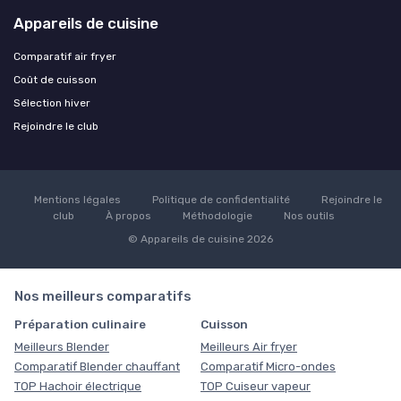
Appareils de cuisine
Comparatif air fryer
Coût de cuisson
Sélection hiver
Rejoindre le club
Mentions légales
Politique de confidentialité
Rejoindre le
club
À propos
Méthodologie
Nos outils
© Appareils de cuisine 2026
Nos meilleurs comparatifs
Préparation culinaire
Cuisson
Meilleurs Blender
Meilleurs Air fryer
Comparatif Blender chauffant
Comparatif Micro-ondes
TOP Hachoir électrique
TOP Cuiseur vapeur