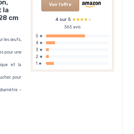
on,
Voir l'offre
 la
 28 cm
4 sur 5
★★★★★
★★★★★
365 avis
5 ★
ur les œufs,
4 ★
3 ★
les pour une
2 ★
1 ★
rique et la
ucher, pour
 diamètre –