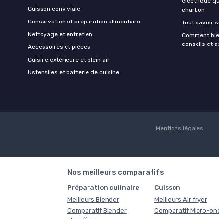
électrique q
Cuisson conviviale
charbon
Conservation et préparation alimentaire
Tout savoir s
Nettoyage et entretien
Comment bien
conseils et 
Accessoires et pièces
Cuisine extérieure et plein air
Ustensiles et batterie de cuisine
Mentions légales
Nos meilleurs comparatifs
Préparation culinaire
Cuisson
Meilleurs Blender
Meilleurs Air fryer
Comparatif Blender
Comparatif Micro-on