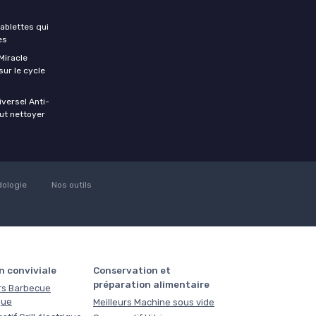
tablettes qui
es
Miracle
sur le cycle
versel Anti-
out nettoyer
ologie
Nos outils
n conviviale
Conservation et
préparation alimentaire
rs Barbecue
que
Meilleurs Machine sous vide