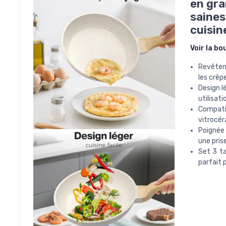
en gra
saines
cuisin
Voir la bo
Revêteme
les crêp
Design l
utilisat
Compati
vitrocér
Poignée 
une pris
Set 3 t
parfait p