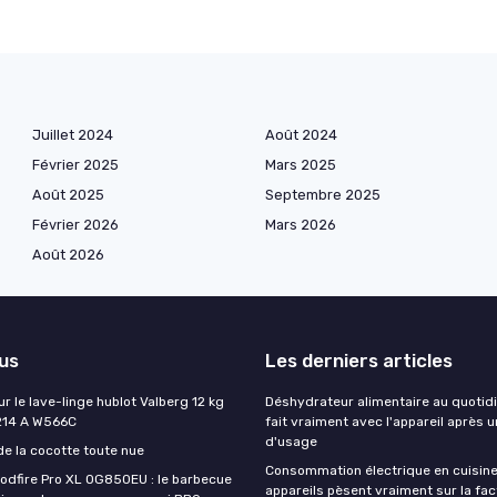
Juillet 2024
Août 2024
Février 2025
Mars 2025
Août 2025
Septembre 2025
Février 2026
Mars 2026
Août 2026
lus
Les derniers articles
ur le lave-linge hublot Valberg 12 kg
Déshydrateur alimentaire au quotidi
214 A W566C
fait vraiment avec l'appareil après 
d'usage
de la cocotte toute nue
Consommation électrique en cuisine
oodfire Pro XL OG850EU : le barbecue
appareils pèsent vraiment sur la fac