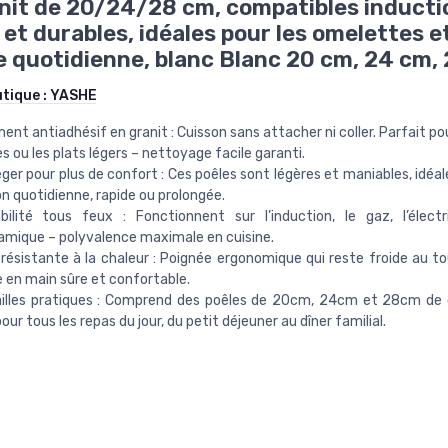
nit de 20/24/28 cm, compatibles inducti
 et durables, idéales pour les omelettes et
e quotidienne, blanc Blanc 20 cm, 24 cm,
utique :
YASHE
nt antiadhésif en granit : Cuisson sans attacher ni coller. Parfait po
es ou les plats légers – nettoyage facile garanti.
éger pour plus de confort : Ces poêles sont légères et maniables, idéa
ion quotidienne, rapide ou prolongée.
bilité tous feux : Fonctionnent sur l’induction, le gaz, l’élect
amique – polyvalence maximale en cuisine.
résistante à la chaleur : Poignée ergonomique qui reste froide au to
e en main sûre et confortable.
ailles pratiques : Comprend des poêles de 20cm, 24cm et 28cm de
our tous les repas du jour, du petit déjeuner au dîner familial.