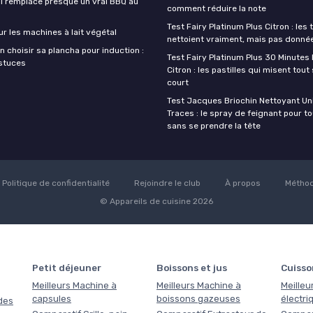
ui remplace presque un vrai BBQ au
comment réduire la note
Test Fairy Platinum Plus Citron : les 
ur les machines à lait végétal
nettoient vraiment, mais pas donné
 choisir sa plancha pour induction :
Test Fairy Platinum Plus 30 Minutes 
astuces
Citron : les pastilles qui misent tout 
court
Test Jacques Briochin Nettoyant Uni
Traces : le spray de feignant pour t
sans se prendre la tête
Politique de confidentialité
Rejoindre le club
À propos
Méthod
© Appareils de cuisine 2026
Petit déjeuner
Boissons et jus
Cuisso
Meilleurs Machine à
Meilleurs Machine à
Meilleu
capsules
boissons gazeuses
électri
des