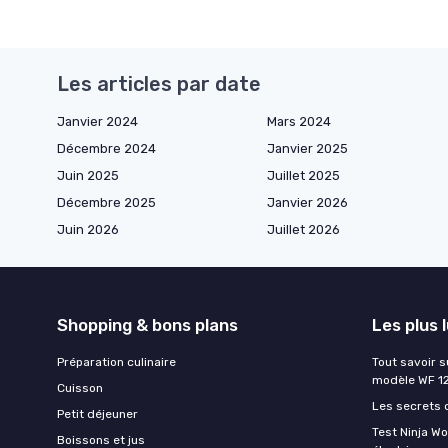
Les articles par date
Janvier 2024
Mars 2024
Décembre 2024
Janvier 2025
Juin 2025
Juillet 2025
Décembre 2025
Janvier 2026
Juin 2026
Juillet 2026
Shopping & bons plans
Les plus 
Préparation culinaire
Tout savoir s
modèle WF 1
Cuisson
Les secrets 
Petit déjeuner
Test Ninja W
Boissons et jus