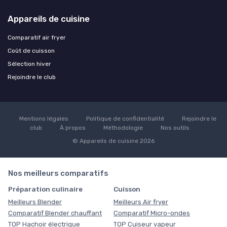
Appareils de cuisine
Comparatif air fryer
Coût de cuisson
Sélection hiver
Rejoindre le club
Mentions légales
Politique de confidentialité
Rejoindre le
club
À propos
Méthodologie
Nos outils
© Appareils de cuisine 2026
Nos meilleurs comparatifs
Préparation culinaire
Cuisson
Meilleurs Blender
Meilleurs Air fryer
Comparatif Blender chauffant
Comparatif Micro-ondes
TOP Hachoir électrique
TOP Cuiseur vapeur