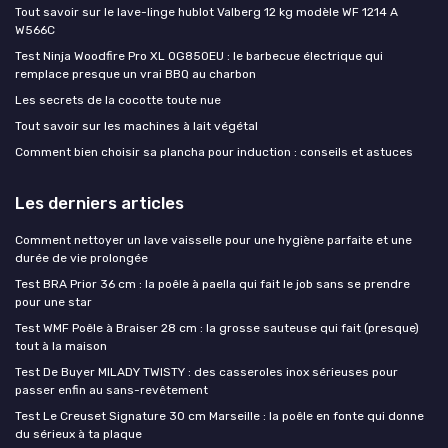
Tout savoir sur le lave-linge hublot Valberg 12 kg modèle WF 1214 A
W566C
Test Ninja Woodfire Pro XL OG850EU : le barbecue électrique qui
remplace presque un vrai BBQ au charbon
Les secrets de la cocotte toute nue
Tout savoir sur les machines à lait végétal
Comment bien choisir sa plancha pour induction : conseils et astuces
Les derniers articles
Comment nettoyer un lave vaisselle pour une hygiène parfaite et une
durée de vie prolongée
Test BRA Prior 36 cm : la poêle à paella qui fait le job sans se prendre
pour une star
Test WMF Poêle à Braiser 28 cm : la grosse sauteuse qui fait (presque)
tout à la maison
Test De Buyer MILADY TWISTY : des casseroles inox sérieuses pour
passer enfin au sans-revêtement
Test Le Creuset Signature 30 cm Marseille : la poêle en fonte qui donne
du sérieux à ta plaque