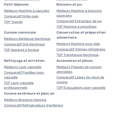
Petit déjeuner
Boissons et jus
Meilleurs Machine à capsules
Meilleurs Machine à boissons
gazeuses
Comparatif Grille-pain
Comparatif Extracteur de jus
TOP Toaster
TOP Machine à smoothies
Cuisson conviviale
Conservation et préparation
alimentaire
Meilleurs Barbecue électrique
Meilleurs Machine sous vide
Comparatif Grill électrique
Comparatif Vitrines réfrigérées
TOP Appareil à fondue
TOP Trancheuse électrique
Nettoyage et entretien
Accessoires et pièces
Meilleurs Lave-vaisselle
Meilleurs Plaques de cuisson
amovibles
Comparatif Pastilles lave-
vaisselle
Comparatif Lames de robot de
cuisine
TOP Lave-vaisselle
professionnels
TOP Évacuations lave-vaisselle
Cuisine extérieure et plein air
Meilleurs Braseros plancha
Comparatif Réfrigérateurs d'extérieur