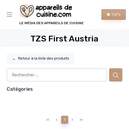
Panneau de gestion des cookies
TOPs
LE MÉDIA DES APPAREILS DE CUISINE
TZS First Austria
←
Retour à la liste des produits
Catégories
‹‹
‹
1
›
››