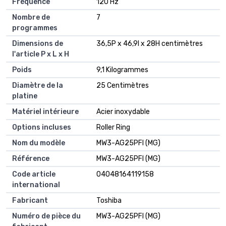
Fréquence
120 Hz
Nombre de
7
programmes
Dimensions de
36,5P x 46,9l x 28H centimètres
l'article P x L x H
Poids
9,1 Kilogrammes
Diamètre de la
25 Centimètres
platine
Matériel intérieure
Acier inoxydable
Options incluses
Roller Ring
Nom du modèle
MW3-AG25PFI (MG)
Référence
MW3-AG25PFI (MG)
Code article
04048164119158
international
Fabricant
Toshiba
Numéro de pièce du
MW3-AG25PFI (MG)