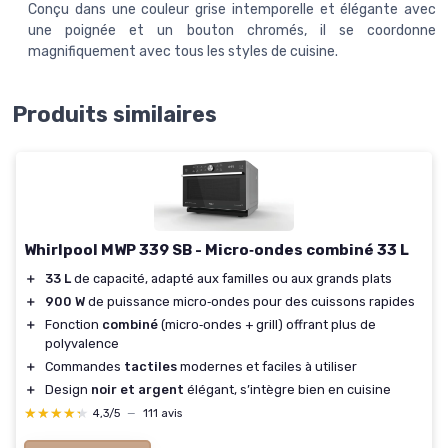
Conçu dans une couleur grise intemporelle et élégante avec
une poignée et un bouton chromés, il se coordonne
magnifiquement avec tous les styles de cuisine.
Produits similaires
Whirlpool MWP 339 SB - Micro‑ondes combiné 33 L
＋
33 L
de capacité, adapté aux familles ou aux grands plats
＋
900 W
de puissance micro‑ondes pour des cuissons rapides
＋
Fonction
combiné
(micro‑ondes + grill) offrant plus de
polyvalence
＋
Commandes
tactiles
modernes et faciles à utiliser
＋
Design
noir et argent
élégant, s’intègre bien en cuisine
★★★★★
★★★★★
4,3/5
—
111 avis