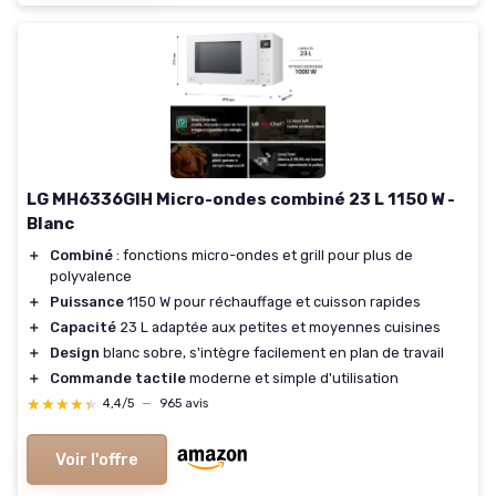
LG MH6336GIH Micro-ondes combiné 23 L 1150 W -
Blanc
＋
Combiné
: fonctions micro-ondes et grill pour plus de
polyvalence
＋
Puissance
1150 W pour réchauffage et cuisson rapides
＋
Capacité
23 L adaptée aux petites et moyennes cuisines
＋
Design
blanc sobre, s'intègre facilement en plan de travail
＋
Commande tactile
moderne et simple d'utilisation
★★★★★
★★★★★
4,4/5
—
965 avis
Voir l'offre