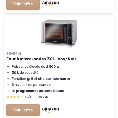
Voir l'offre
SEVERIN
Four à micro-ondes 30 L Inox/Noir
＋
Puissance élevée de
2 500 W
＋
30 L
de capacité
＋
Fonction
gril
et
chaleur tournante
＋
5 niveaux de
puissance
＋
10
programmes automatiques
★★★★★
★★★★★
4,1/5
—
716 avis
Voir l'offre