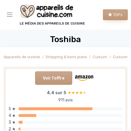
Panneau de gestion des cookies
TOPs
LE MÉDIA DES APPAREILS DE CUISINE
Toshiba
Appareils de cuisine
Shopping & bons plans
Cuisson
Cuisson s
Voir l'offre
4,4 sur 5
★★★★★
★★★★★
911 avis
5 ★
4 ★
3 ★
2 ★