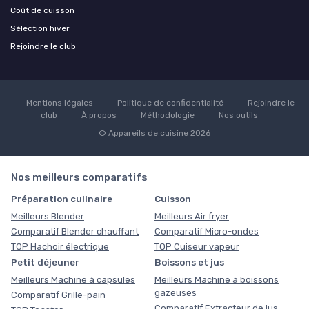
Coût de cuisson
Sélection hiver
Rejoindre le club
Mentions légales
Politique de confidentialité
Rejoindre le
club
À propos
Méthodologie
Nos outils
© Appareils de cuisine 2026
Nos meilleurs comparatifs
Préparation culinaire
Cuisson
Meilleurs Blender
Meilleurs Air fryer
Comparatif Blender chauffant
Comparatif Micro-ondes
TOP Hachoir électrique
TOP Cuiseur vapeur
Petit déjeuner
Boissons et jus
Meilleurs Machine à capsules
Meilleurs Machine à boissons
gazeuses
Comparatif Grille-pain
Comparatif Extracteur de jus