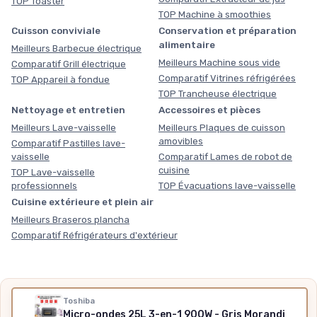
TOP Toaster
TOP Machine à smoothies
Cuisson conviviale
Conservation et préparation
alimentaire
Meilleurs Barbecue électrique
Meilleurs Machine sous vide
Comparatif Grill électrique
Comparatif Vitrines réfrigérées
TOP Appareil à fondue
TOP Trancheuse électrique
Nettoyage et entretien
Accessoires et pièces
Meilleurs Lave-vaisselle
Meilleurs Plaques de cuisson
amovibles
Comparatif Pastilles lave-
vaisselle
Comparatif Lames de robot de
cuisine
TOP Lave-vaisselle
professionnels
TOP Évacuations lave-vaisselle
Cuisine extérieure et plein air
Meilleurs Braseros plancha
Comparatif Réfrigérateurs d'extérieur
Nos outils gratuits
Toshiba
Micro-ondes 25L 3-en-1 900W - Gris Morandi