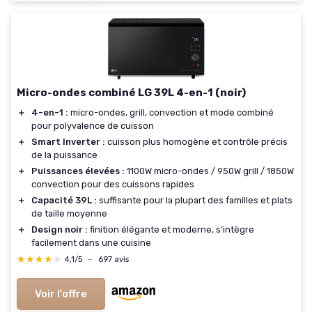
Micro-ondes combiné LG 39L 4-en-1 (noir)
＋
4-en-1 :
micro-ondes, grill, convection et mode combiné
pour polyvalence de cuisson
＋
Smart Inverter :
cuisson plus homogène et contrôle précis
de la puissance
＋
Puissances élevées :
1100W micro-ondes / 950W grill / 1850W
convection pour des cuissons rapides
＋
Capacité 39L :
suffisante pour la plupart des familles et plats
de taille moyenne
＋
Design noir :
finition élégante et moderne, s’intègre
facilement dans une cuisine
★★★★★
★★★★★
4,1/5
—
697 avis
Voir l'offre