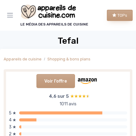
Panneau de gestion des cookies
TOPs
LE MÉDIA DES APPAREILS DE CUISINE
Tefal
Appareils de cuisine
Shopping & bons plans
Voir l'offre
4,6 sur 5
★★★★★
★★★★★
1011 avis
5 ★
4 ★
3 ★
2 ★