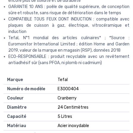
encore plus de solidité et de durabilité
GARANTIE 10 ANS : poêle de qualité supérieure, de conception
sûre et robuste, sans risque de détérioration dans le temps
COMPATIBLE TOUS FEUX DONT INDUCTION : compatible avec
plaques de cuisson à gaz, électrique, vitrocéramique et
induction
Tefal, N°1 mondial des articles culinaires* ; *Source :
Euromonitor International Limited ; édition Home and Garden
2019, valeur de la marque en magasin (RSP), données 2018
ECO-RESPONSABLE : produit recyclable avec un revêtement
antiadhésif sûr (sans PFOA, ni plomb ni cadmium)
Marque
‎Tefal
Numéro de modèle
‎E3000404
Couleur
‎Cranberry
Diamètre
‎24 Centimètres
Capacité
‎5 Litres
Matériau
‎Acier inoxydable