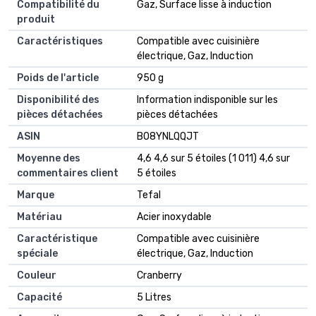
Compatibilité du
‎Gaz, Surface lisse à induction
produit
Caractéristiques
‎Compatible avec cuisinière
électrique, Gaz, Induction
Poids de l'article
‎950 g
Disponibilité des
‎Information indisponible sur les
pièces détachées
pièces détachées
ASIN
B08YNLQQJT
Moyenne des
4,6 4,6 sur 5 étoiles (1 011) 4,6 sur
commentaires client
5 étoiles
Marque
Tefal
Matériau
Acier inoxydable
Caractéristique
Compatible avec cuisinière
spéciale
électrique, Gaz, Induction
Couleur
Cranberry
Capacité
5 Litres