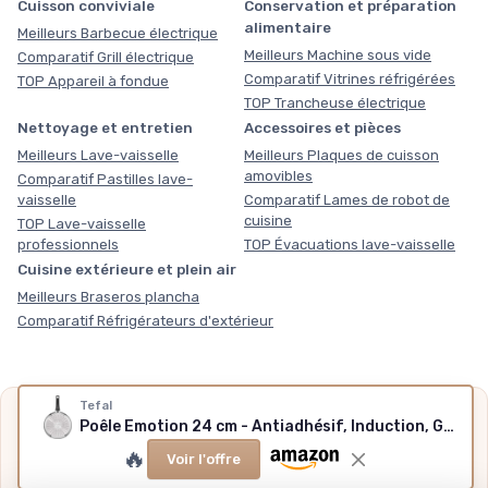
Cuisson conviviale
Conservation et préparation
alimentaire
Meilleurs Barbecue électrique
Meilleurs Machine sous vide
Comparatif Grill électrique
Comparatif Vitrines réfrigérées
TOP Appareil à fondue
TOP Trancheuse électrique
Nettoyage et entretien
Accessoires et pièces
Meilleurs Lave-vaisselle
Meilleurs Plaques de cuisson
amovibles
Comparatif Pastilles lave-
vaisselle
Comparatif Lames de robot de
cuisine
TOP Lave-vaisselle
professionnels
TOP Évacuations lave-vaisselle
Cuisine extérieure et plein air
Meilleurs Braseros plancha
Comparatif Réfrigérateurs d'extérieur
Tefal
Nos outils gratuits
Poêle Emotion 24 cm - Antiadhésif, Induction, Garantie 10 ans
Des chiffres plutôt que des impressions, sans inscription,
🔥
Voir l'offre
méthode et sources expliquées.