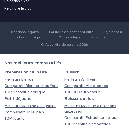
Sélection hiver
Rejoindre le club
Mentions légales
Politique de confidentialité
Rejoindre le
club
À propos
Méthodologie
Nos outils
© Appareils de cuisine 2026
Nos meilleurs comparatifs
Préparation culinaire
Cuisson
Meilleurs Blender
Meilleurs Air fryer
Comparatif Blender chauffant
Comparatif Micro-ondes
TOP Hachoir électrique
TOP Cuiseur vapeur
Petit déjeuner
Boissons et jus
Meilleurs Machine à capsules
Meilleurs Machine à boissons
gazeuses
Comparatif Grille-pain
Comparatif Extracteur de jus
TOP Toaster
TOP Machine à smoothies