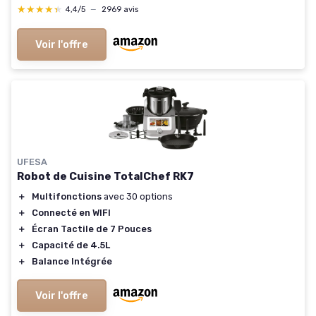
★★★★★
★★★★★
4,4/5
—
2969 avis
Voir l'offre
UFESA
Robot de Cuisine TotalChef RK7
＋
Multifonctions
avec 30 options
＋
Connecté en WIFI
＋
Écran Tactile de 7 Pouces
＋
Capacité de 4.5L
＋
Balance Intégrée
Voir l'offre