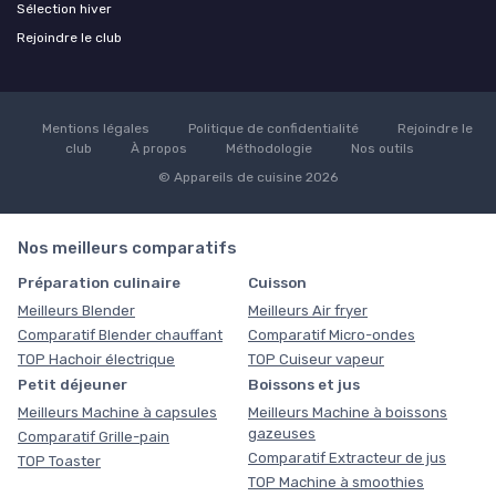
Sélection hiver
Rejoindre le club
Mentions légales
Politique de confidentialité
Rejoindre le
club
À propos
Méthodologie
Nos outils
© Appareils de cuisine 2026
Nos meilleurs comparatifs
Préparation culinaire
Cuisson
Meilleurs Blender
Meilleurs Air fryer
Comparatif Blender chauffant
Comparatif Micro-ondes
TOP Hachoir électrique
TOP Cuiseur vapeur
Petit déjeuner
Boissons et jus
Meilleurs Machine à capsules
Meilleurs Machine à boissons
gazeuses
Comparatif Grille-pain
Comparatif Extracteur de jus
TOP Toaster
TOP Machine à smoothies