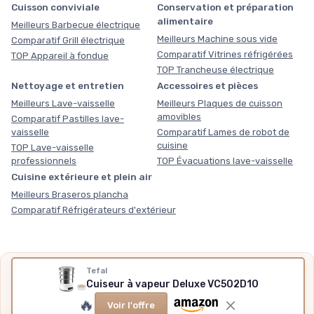
Cuisson conviviale
Conservation et préparation
alimentaire
Meilleurs Barbecue électrique
Meilleurs Machine sous vide
Comparatif Grill électrique
Comparatif Vitrines réfrigérées
TOP Appareil à fondue
TOP Trancheuse électrique
Nettoyage et entretien
Accessoires et pièces
Meilleurs Lave-vaisselle
Meilleurs Plaques de cuisson
amovibles
Comparatif Pastilles lave-
vaisselle
Comparatif Lames de robot de
cuisine
TOP Lave-vaisselle
professionnels
TOP Évacuations lave-vaisselle
Cuisine extérieure et plein air
Meilleurs Braseros plancha
Comparatif Réfrigérateurs d'extérieur
Tefal
Nos outils gratuits
Cuiseur à vapeur Deluxe VC502D10
Des chiffres plutôt que des impressions, sans inscription,
🔥
Voir l'offre
méthode et sources expliquées.