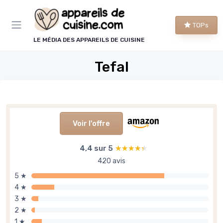
Panneau de gestion des cookies
TOPs
LE MÉDIA DES APPAREILS DE CUISINE
Tefal
Voir l'offre
4,4 sur 5
★★★★★
★★★★★
420 avis
5 ★
4 ★
3 ★
2 ★
1 ★