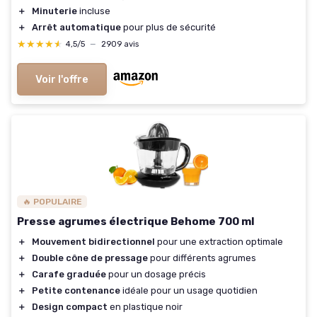
＋
Minuterie
incluse
＋
Arrêt automatique
pour plus de sécurité
★★★★★
★★★★★
4,5/5
—
2909 avis
Voir l'offre
🔥 POPULAIRE
Presse agrumes électrique Behome 700 ml
＋
Mouvement bidirectionnel
pour une extraction optimale
＋
Double cône de pressage
pour différents agrumes
＋
Carafe graduée
pour un dosage précis
＋
Petite contenance
idéale pour un usage quotidien
＋
Design compact
en plastique noir