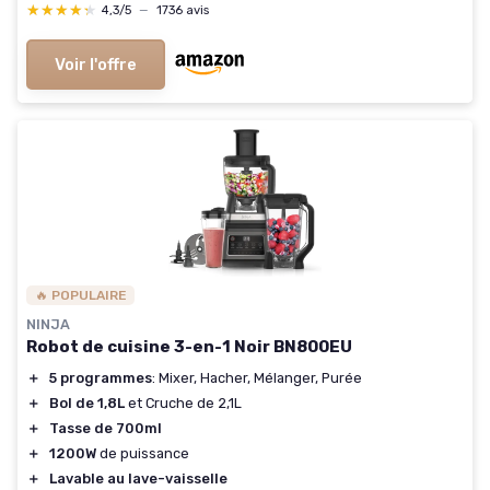
★★★★★
★★★★★
4,3/5
—
1736 avis
Voir l'offre
🔥 POPULAIRE
NINJA
Robot de cuisine 3-en-1 Noir BN800EU
＋
5 programmes
: Mixer, Hacher, Mélanger, Purée
＋
Bol de 1,8L
et Cruche de 2,1L
＋
Tasse de 700ml
＋
1200W
de puissance
＋
Lavable au lave-vaisselle