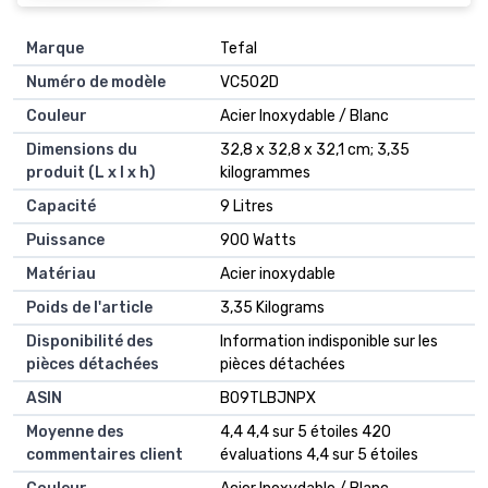
Marque
‎Tefal
Numéro de modèle
‎VC502D
Couleur
‎Acier Inoxydable / Blanc
Dimensions du
‎32,8 x 32,8 x 32,1 cm; 3,35
produit (L x l x h)
kilogrammes
Capacité
‎9 Litres
Puissance
‎900 Watts
Matériau
‎Acier inoxydable
Poids de l'article
‎3,35 Kilograms
Disponibilité des
‎Information indisponible sur les
pièces détachées
pièces détachées
ASIN
B09TLBJNPX
Moyenne des
4,4 4,4 sur 5 étoiles 420
commentaires client
évaluations 4,4 sur 5 étoiles