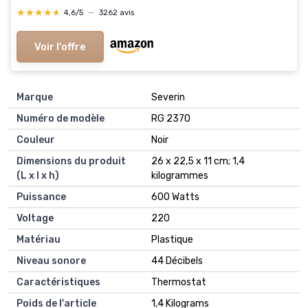
★★★★★
★★★★★
4,6/5
—
3262 avis
Voir l'offre
Marque
‎Severin
Numéro de modèle
‎RG 2370
Couleur
‎Noir
Dimensions du produit
‎26 x 22,5 x 11 cm; 1,4
(L x l x h)
kilogrammes
Puissance
‎600 Watts
Voltage
‎220
Matériau
‎Plastique
Niveau sonore
‎44 Décibels
Caractéristiques
‎Thermostat
Poids de l'article
‎1,4 Kilograms