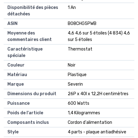
Disponibilité des pièces
‎1 An
détachées
ASIN
B08CHG5PWB
Moyenne des
4,6 4,6 sur 5 étoiles (4 834) 4,6
commentaires client
sur 5 étoiles
Caractéristique
Thermostat
spéciale
Couleur
Noir
Matériau
Plastique
Marque
Severin
Dimensions du produit
26P x 40l x 12,2H centimètres
Puissance
600 Watts
Poids de l'article
1,4 Kilogrammes
Composants inclus
Cordon d'alimentation
Style
4 parts - plaque antiadhésive