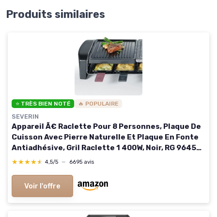
Produits similaires
⭐ TRÈS BIEN NOTÉ
🔥 POPULAIRE
SEVERIN
Appareil Ã€ Raclette Pour 8 Personnes, Plaque De
Cuisson Avec Pierre Naturelle Et Plaque En Fonte
Antiadhésive, Gril Raclette 1 400W, Noir, RG 9645
41 x 21 cm
★★★★★
★★★★★
4,5/5
—
6695 avis
Voir l'offre