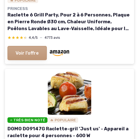
🔥 POPULAIRE
PRINCESS
Raclette 6 Grill Party, Pour 2 à 6 Personnes, Plaque
en Pierre Ronde Ø30 cm, Chaleur Uniforme,
Poêlons Lavables au Lave-Vaisselle, Idéale pour le
Camping et la Maison, 01.162725.01.001 6
★★★★★
★★★★★
4,4/5
—
4773 avis
personnes Raclette Grill
Voir l'offre
⭐ TRÈS BIEN NOTÉ
🔥 POPULAIRE
DOMO DO9147G Raclette-gril 'Just us' - Appareil a
raclette pour 4 personnes - 600 W