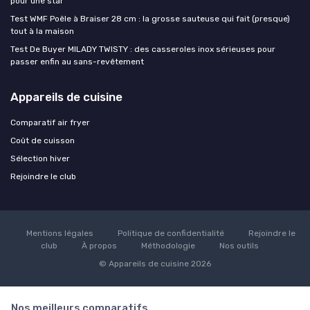
pour une star
Test WMF Poêle à Braiser 28 cm : la grosse sauteuse qui fait (presque)
tout à la maison
Test De Buyer MILADY TWISTY : des casseroles inox sérieuses pour
passer enfin au sans-revêtement
Appareils de cuisine
Comparatif air fryer
Coût de cuisson
Sélection hiver
Rejoindre le club
Mentions légales
Politique de confidentialité
Rejoindre le
club
À propos
Méthodologie
Nos outils
© Appareils de cuisine 2026
Nos meilleurs comparatifs