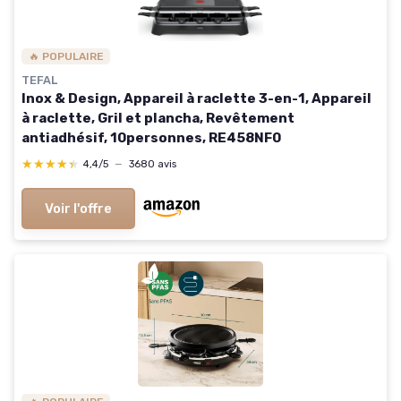
🔥 POPULAIRE
TEFAL
Inox & Design, Appareil à raclette 3-en-1, Appareil
à raclette, Gril et plancha, Revêtement
antiadhésif, 10personnes, RE458NF0
★★★★★
★★★★★
4,4/5
—
3680 avis
Voir l'offre