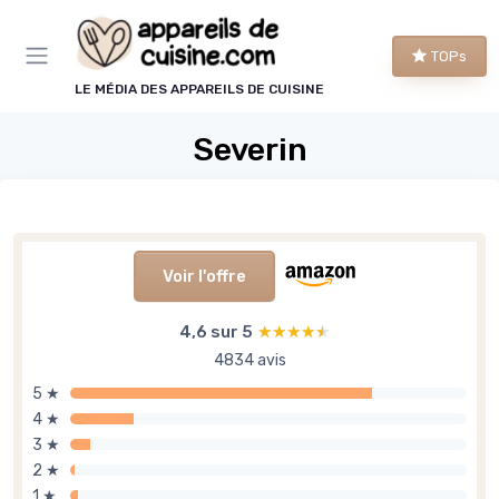
Panneau de gestion des cookies
TOPs
LE MÉDIA DES APPAREILS DE CUISINE
Severin
Voir l'offre
4,6 sur 5
★★★★★
★★★★★
4834 avis
5 ★
4 ★
3 ★
2 ★
1 ★