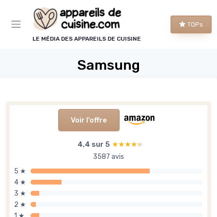
Panneau de gestion des cookies
TOPs
LE MÉDIA DES APPAREILS DE CUISINE
Samsung
Voir l'offre
4,4 sur 5
★★★★★
★★★★★
3587 avis
5 ★
4 ★
3 ★
2 ★
1 ★