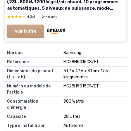
(23L, 800W, 1200 W gril/air chaud, 10 programmes
automatiques, 5 niveaux de puissance, mode
décongeler, design miroir, MD17495) argent
★★★★★
★★★★★
4,3/5
—
2446 avis
Voir l'offre
Marque
‎Samsung
Référence
‎MC28H5015CS/ET
Dimensions du produit
‎51,7 x 47,6 x 31 cm; 17,5
(L x l x h)
kilogrammes
Numéro du modèle de
‎MC28H5015CS/ET
l'article
Consommation
‎900 Watts
d'énergie
Capacité
‎28 Litres
Type d'installation
‎Autonome