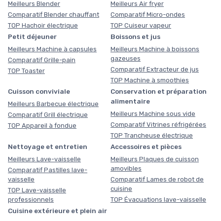
Meilleurs Blender
Meilleurs Air fryer
Comparatif Blender chauffant
Comparatif Micro-ondes
TOP Hachoir électrique
TOP Cuiseur vapeur
Petit déjeuner
Boissons et jus
Meilleurs Machine à capsules
Meilleurs Machine à boissons
gazeuses
Comparatif Grille-pain
Comparatif Extracteur de jus
TOP Toaster
TOP Machine à smoothies
Cuisson conviviale
Conservation et préparation
alimentaire
Meilleurs Barbecue électrique
Meilleurs Machine sous vide
Comparatif Grill électrique
Comparatif Vitrines réfrigérées
TOP Appareil à fondue
TOP Trancheuse électrique
Nettoyage et entretien
Accessoires et pièces
Meilleurs Lave-vaisselle
Meilleurs Plaques de cuisson
amovibles
Comparatif Pastilles lave-
vaisselle
Comparatif Lames de robot de
cuisine
TOP Lave-vaisselle
professionnels
TOP Évacuations lave-vaisselle
Cuisine extérieure et plein air