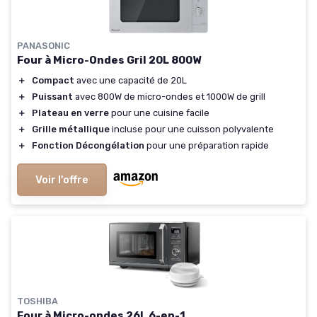
PANASONIC
Four à Micro-Ondes Gril 20L 800W
＋
Compact
avec une capacité de 20L
＋
Puissant
avec 800W de micro-ondes et 1000W de grill
＋
Plateau en verre
pour une cuisine facile
＋
Grille métallique
incluse pour une cuisson polyvalente
＋
Fonction Décongélation
pour une préparation rapide
Voir l'offre
TOSHIBA
Four à Micro-ondes 26L 6-en-1