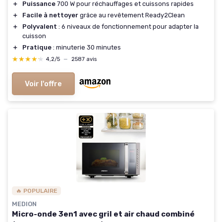
＋
Puissance
700 W pour réchauffages et cuissons rapides
＋
Facile à nettoyer
grâce au revêtement Ready2Clean
＋
Polyvalent
: 6 niveaux de fonctionnement pour adapter la
cuisson
＋
Pratique
: minuterie 30 minutes
★★★★★
★★★★★
4,2/5
—
2587 avis
Voir l'offre
🔥 POPULAIRE
MEDION
Micro-onde 3en1 avec gril et air chaud combiné