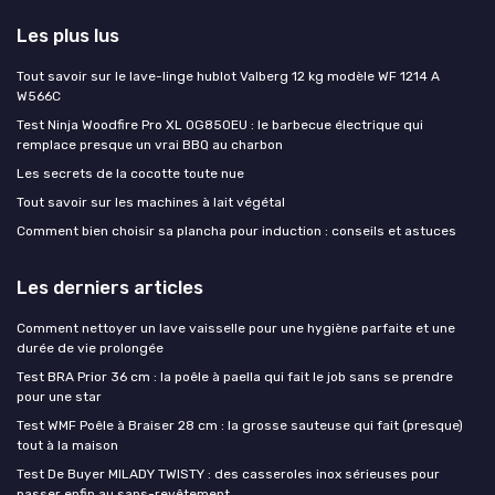
Les plus lus
Tout savoir sur le lave-linge hublot Valberg 12 kg modèle WF 1214 A
W566C
Test Ninja Woodfire Pro XL OG850EU : le barbecue électrique qui
remplace presque un vrai BBQ au charbon
Les secrets de la cocotte toute nue
Tout savoir sur les machines à lait végétal
Comment bien choisir sa plancha pour induction : conseils et astuces
Les derniers articles
Comment nettoyer un lave vaisselle pour une hygiène parfaite et une
durée de vie prolongée
Test BRA Prior 36 cm : la poêle à paella qui fait le job sans se prendre
pour une star
Test WMF Poêle à Braiser 28 cm : la grosse sauteuse qui fait (presque)
tout à la maison
Test De Buyer MILADY TWISTY : des casseroles inox sérieuses pour
passer enfin au sans-revêtement