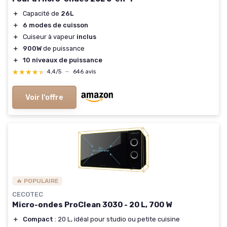
＋
Capacité de
26L
＋
6 modes de cuisson
＋
Cuiseur à vapeur
inclus
＋
900W
de puissance
＋
10 niveaux de puissance
★★★★★
★★★★★
4,4/5
—
646 avis
Voir l'offre
🔥 POPULAIRE
CECOTEC
Micro-ondes ProClean 3030 - 20 L, 700 W
＋
Compact
: 20 L, idéal pour studio ou petite cuisine