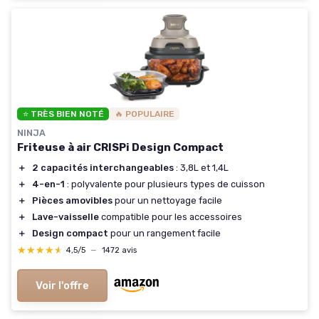
⭐ TRÈS BIEN NOTÉ
🔥 POPULAIRE
NINJA
Friteuse à air CRISPi Design Compact
＋
2 capacités interchangeables
: 3,8L et 1,4L
＋
4-en-1
: polyvalente pour plusieurs types de cuisson
＋
Pièces amovibles
pour un nettoyage facile
＋
Lave-vaisselle
compatible pour les accessoires
＋
Design compact
pour un rangement facile
★★★★★
★★★★★
4,5/5
—
1472 avis
Voir l'offre