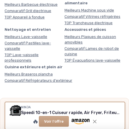
alimentaire
Meilleurs Barbecue électrique
Meilleurs Machine sous vide
Comparatif Grill électrique
Comparatif Vitrines réfrigérées
TOP Appareil à fondue
TOP Trancheuse électrique
Nettoyage et entretien
Accessoires et pièces
Meilleurs Lave-vaisselle
Meilleurs Plaques de cuisson
amovibles
Comparatif Pastilles lave-
vaisselle
Comparatif Lames de robot de
cuisine
TOP Lave-vaisselle
professionnels
TOP Évacuations lave-vaisselle
Cuisine extérieure et plein air
Meilleurs Braseros plancha
Comparatif Réfrigérateurs d'extérieur
Nos outils gratuits
NINJA
Speedi 10-en-1 Cuiseur rapide, Air Fryer, Friteuse à air et Multicuiseur, 5.7L, Repas pour 4 en 15 minutes, Vapeur, Gril, Cuire au four, Rôtir, Saisir, Mijoter et plus, Noir, ON500EU
Des chiffres plutôt que des impressions, sans inscription,
🔥
méthode et sources expliquées.
Voir l'offre