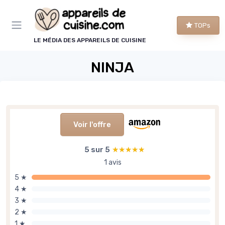
Panneau de gestion des cookies
TOPs
LE MÉDIA DES APPAREILS DE CUISINE
NINJA
Voir l'offre
5 sur 5
★★★★★
★★★★★
1 avis
5 ★
4 ★
3 ★
2 ★
1 ★