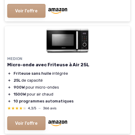
Voir l'offre
MEDION
Micro-onde avec Friteuse à Air 25L
＋
Friteuse sans huile
intégrée
＋
25L
de capacité
＋
900W
pour micro-ondes
＋
1500W
pour air chaud
＋
10 programmes automatiques
★★★★★
★★★★★
4,3/5
—
366 avis
Voir l'offre