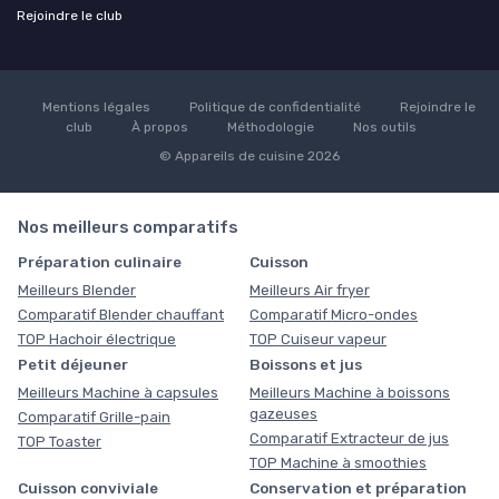
Rejoindre le club
Mentions légales
Politique de confidentialité
Rejoindre le
club
À propos
Méthodologie
Nos outils
© Appareils de cuisine 2026
Nos meilleurs comparatifs
Préparation culinaire
Cuisson
Meilleurs Blender
Meilleurs Air fryer
Comparatif Blender chauffant
Comparatif Micro-ondes
TOP Hachoir électrique
TOP Cuiseur vapeur
Petit déjeuner
Boissons et jus
Meilleurs Machine à capsules
Meilleurs Machine à boissons
gazeuses
Comparatif Grille-pain
Comparatif Extracteur de jus
TOP Toaster
TOP Machine à smoothies
Cuisson conviviale
Conservation et préparation