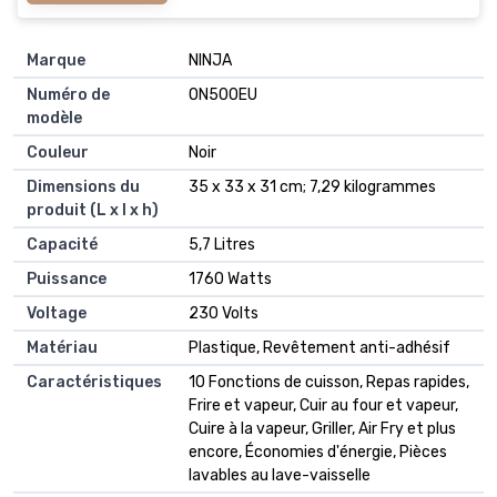
Marque
‎NINJA
Numéro de
‎ON500EU
modèle
Couleur
‎Noir
Dimensions du
‎35 x 33 x 31 cm; 7,29 kilogrammes
produit (L x l x h)
Capacité
‎5,7 Litres
Puissance
‎1760 Watts
Voltage
‎230 Volts
Matériau
‎Plastique, Revêtement anti-adhésif
Caractéristiques
‎10 Fonctions de cuisson, Repas rapides,
Frire et vapeur, Cuir au four et vapeur,
Cuire à la vapeur, Griller, Air Fry et plus
encore, Économies d'énergie, Pièces
lavables au lave-vaisselle