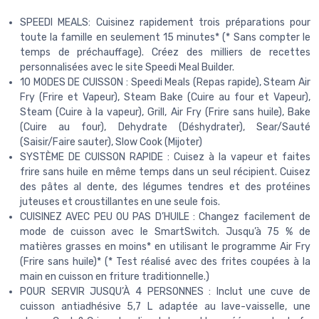
SPEEDI MEALS: Cuisinez rapidement trois préparations pour
toute la famille en seulement 15 minutes* (* Sans compter le
temps de préchauffage). Créez des milliers de recettes
personnalisées avec le site Speedi Meal Builder.
10 MODES DE CUISSON : Speedi Meals (Repas rapide), Steam Air
Fry (Frire et Vapeur), Steam Bake (Cuire au four et Vapeur),
Steam (Cuire à la vapeur), Grill, Air Fry (Frire sans huile), Bake
(Cuire au four), Dehydrate (Déshydrater), Sear/Sauté
(Saisir/Faire sauter), Slow Cook (Mijoter)
SYSTÈME DE CUISSON RAPIDE : Cuisez à la vapeur et faites
frire sans huile en même temps dans un seul récipient. Cuisez
des pâtes al dente, des légumes tendres et des protéines
juteuses et croustillantes en une seule fois.
CUISINEZ AVEC PEU OU PAS D’HUILE : Changez facilement de
mode de cuisson avec le SmartSwitch. Jusqu’à 75 % de
matières grasses en moins* en utilisant le programme Air Fry
(Frire sans huile)* (* Test réalisé avec des frites coupées à la
main en cuisson en friture traditionnelle.)
POUR SERVIR JUSQU’À 4 PERSONNES : Inclut une cuve de
cuisson antiadhésive 5,7 L adaptée au lave-vaisselle, une