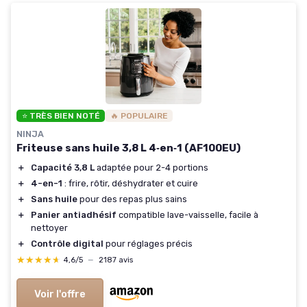
⭐ TRÈS BIEN NOTÉ
🔥 POPULAIRE
NINJA
Friteuse sans huile 3,8 L 4‑en‑1 (AF100EU)
＋
Capacité 3,8 L
adaptée pour 2-4 portions
＋
4-en-1
: frire, rôtir, déshydrater et cuire
＋
Sans huile
pour des repas plus sains
＋
Panier antiadhésif
compatible lave-vaisselle, facile à
nettoyer
＋
Contrôle digital
pour réglages précis
★★★★★
★★★★★
4,6/5
—
2187 avis
Voir l'offre