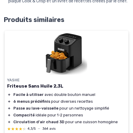
plaque Cook & Crisp et un livret de recettes créées par le chef.
Produits similaires
YASHE
Friteuse Sans Huile 2,3L
＋
Facile à utiliser
avec double bouton manuel
＋
6 menus prédéfinis
pour diverses recettes
＋
Passe au lave-vaisselle
pour un nettoyage simplifié
＋
Compacité
idéale pour 1-2 personnes
＋
Circulation d'air chaud 3D
pour une cuisson homogène
★★★★★
★★★★★
4,3/5
—
364 avis