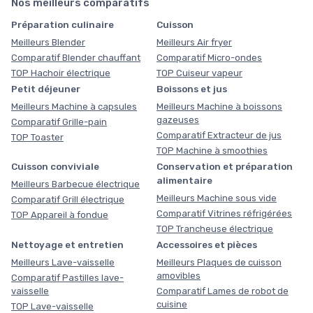
Nos meilleurs comparatifs
Préparation culinaire
Cuisson
Meilleurs Blender
Meilleurs Air fryer
Comparatif Blender chauffant
Comparatif Micro-ondes
TOP Hachoir électrique
TOP Cuiseur vapeur
Petit déjeuner
Boissons et jus
Meilleurs Machine à capsules
Meilleurs Machine à boissons
gazeuses
Comparatif Grille-pain
Comparatif Extracteur de jus
TOP Toaster
TOP Machine à smoothies
Cuisson conviviale
Conservation et préparation
alimentaire
Meilleurs Barbecue électrique
Meilleurs Machine sous vide
Comparatif Grill électrique
Comparatif Vitrines réfrigérées
TOP Appareil à fondue
TOP Trancheuse électrique
Nettoyage et entretien
Accessoires et pièces
Meilleurs Lave-vaisselle
Meilleurs Plaques de cuisson
amovibles
Comparatif Pastilles lave-
vaisselle
Comparatif Lames de robot de
cuisine
TOP Lave-vaisselle