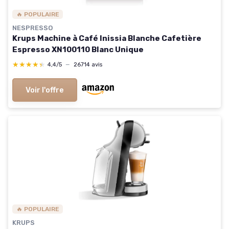
🔥 POPULAIRE
NESPRESSO
Krups Machine à Café Inissia Blanche Cafetière
Espresso XN100110 Blanc Unique
★★★★★
★★★★★
4,4/5
—
26714 avis
Voir l'offre
🔥 POPULAIRE
KRUPS