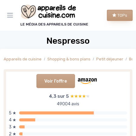
Panneau de gestion des cookies
TOPs
LE MÉDIA DES APPAREILS DE CUISINE
Nespresso
Appareils de cuisine
Shopping & bons plans
Petit déjeuner
Boi
Voir l'offre
4,3 sur 5
★★★★★
★★★★★
49004 avis
5 ★
4 ★
3 ★
2 ★