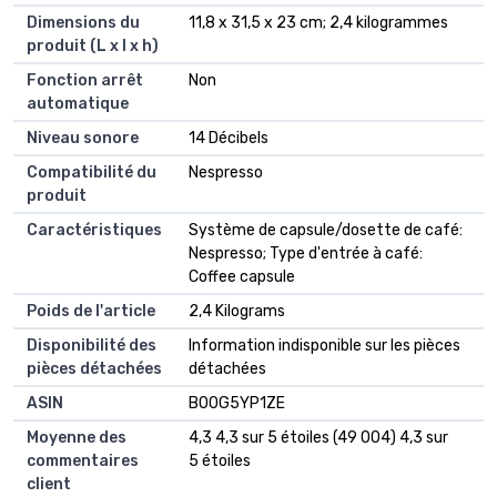
Dimensions du
‎11,8 x 31,5 x 23 cm; 2,4 kilogrammes
produit (L x l x h)
Fonction arrêt
‎Non
automatique
Niveau sonore
‎14 Décibels
Compatibilité du
‎Nespresso
produit
Caractéristiques
‎Système de capsule/dosette de café:
Nespresso; Type d'entrée à café:
Coffee capsule
Poids de l'article
‎2,4 Kilograms
Disponibilité des
‎Information indisponible sur les pièces
pièces détachées
détachées
ASIN
B00G5YP1ZE
Moyenne des
4,3 4,3 sur 5 étoiles (49 004) 4,3 sur
commentaires
5 étoiles
client