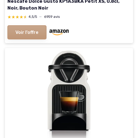
Nescafé Dolce Gusto KP1A3BKA Petit XS, 0.8cl,
Noir, Bouton Noir
★★★★★
★★★★★
4,5/5
—
6959 avis
Voir l'offre