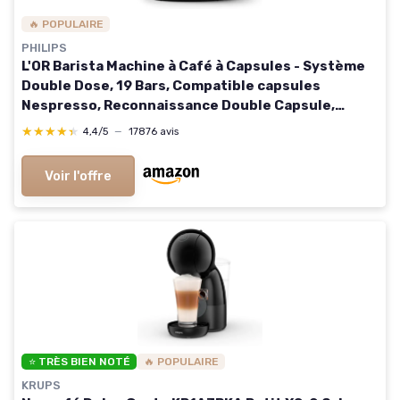
🔥 POPULAIRE
PHILIPS
L'OR Barista Machine à Café à Capsules - Système
Double Dose, 19 Bars, Compatible capsules
Nespresso, Reconnaissance Double Capsule,
Plateau Récolte-Gouttes Ajustable, Piano Noir
★★★★★
★★★★★
4,4/5
—
17876 avis
(LM9012/66) Sublime Noir/Levier Gris
Voir l'offre
⭐ TRÈS BIEN NOTÉ
🔥 POPULAIRE
KRUPS