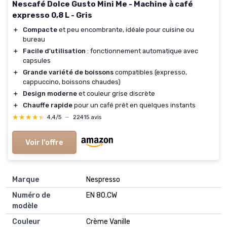
Nescafé Dolce Gusto Mini Me - Machine à café
expresso 0,8 L - Gris
＋
Compacte
et peu encombrante, idéale pour cuisine ou
bureau
＋
Facile d'utilisation
: fonctionnement automatique avec
capsules
＋
Grande variété de boissons
compatibles (expresso,
cappuccino, boissons chaudes)
＋
Design moderne
et couleur grise discrète
＋
Chauffe rapide
pour un café prêt en quelques instants
★★★★★
★★★★★
4,4/5
—
22415 avis
Voir l'offre
Marque
‎Nespresso
Numéro de
‎EN 80.CW
modèle
Couleur
‎Crème Vanille