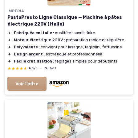
IMPERIA
PastaPresto Ligne Classique — Machine à pâtes
électrique 220V (Italie)
＋
Fabriquée en Italie
: qualité et savoir-faire
＋
Moteur électrique 220V
: préparation rapide et régulière
＋
Polyvalente
: convient pour lasagne, tagliolini, fettuccine
＋
Design argent
: esthétique et professionnelle
＋
Facile d'utilisation
: réglages simples pour débutants
★★★★★
★★★★★
4,6/5
—
30 avis
Voir l'offre