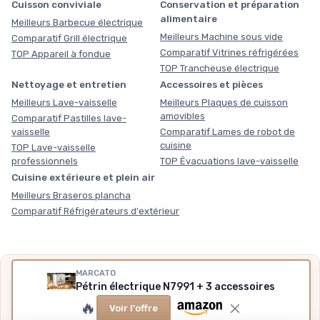
Cuisson conviviale
Conservation et préparation
alimentaire
Meilleurs Barbecue électrique
Meilleurs Machine sous vide
Comparatif Grill électrique
Comparatif Vitrines réfrigérées
TOP Appareil à fondue
TOP Trancheuse électrique
Nettoyage et entretien
Accessoires et pièces
Meilleurs Lave-vaisselle
Meilleurs Plaques de cuisson
amovibles
Comparatif Pastilles lave-
vaisselle
Comparatif Lames de robot de
cuisine
TOP Lave-vaisselle
professionnels
TOP Évacuations lave-vaisselle
Cuisine extérieure et plein air
Meilleurs Braseros plancha
Comparatif Réfrigérateurs d'extérieur
MARCATO
Nos outils gratuits
Pétrin électrique N7991 + 3 accessoires
Des chiffres plutôt que des impressions, sans inscription,
🔥
Voir l'offre
méthode et sources expliquées.