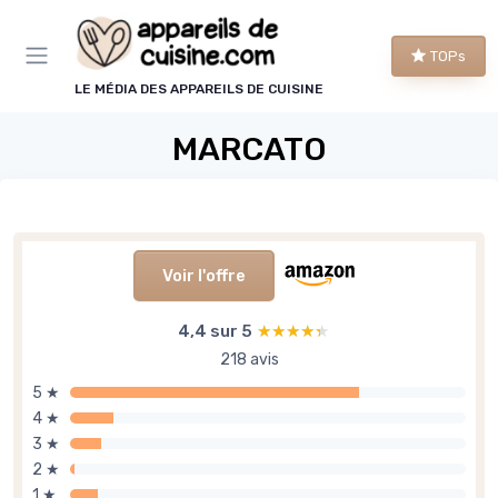
Panneau de gestion des cookies
TOPs
LE MÉDIA DES APPAREILS DE CUISINE
MARCATO
Voir l'offre
4,4 sur 5
★★★★★
★★★★★
218 avis
5 ★
4 ★
3 ★
2 ★
1 ★