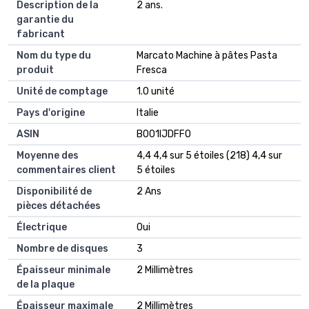
Description de la
2 ans.
garantie du
fabricant
Nom du type du
Marcato Machine à pâtes Pasta
produit
Fresca
Unité de comptage
1.0 unité
Pays d'origine
Italie
ASIN
B001IJDFFO
Moyenne des
4,4 4,4 sur 5 étoiles (218) 4,4 sur
commentaires client
5 étoiles
Disponibilité de
2 Ans
pièces détachées
Électrique
Oui
Nombre de disques
3
Épaisseur minimale
2 Millimètres
de la plaque
Épaisseur maximale
2 Millimètres