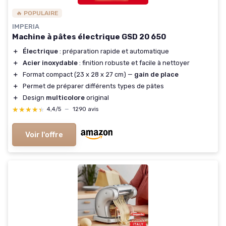
🔥 POPULAIRE
IMPERIA
Machine à pâtes électrique GSD 20 650
＋
Électrique
: préparation rapide et automatique
＋
Acier inoxydable
: finition robuste et facile à nettoyer
＋
Format compact (23 x 28 x 27 cm) —
gain de place
＋
Permet de préparer différents types de pâtes
＋
Design
multicolore
original
★★★★★
★★★★★
4,4/5
—
1290 avis
Voir l'offre