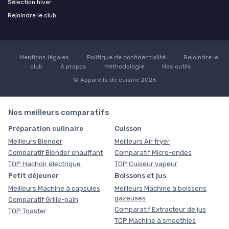
Sélection hiver
Rejoindre le club
Mentions légales
Politique de confidentialité
Rejoindre le
club
À propos
Méthodologie
Nos outils
© Appareils de cuisine 2026
Nos meilleurs comparatifs
Préparation culinaire
Cuisson
Meilleurs Blender
Meilleurs Air fryer
Comparatif Blender chauffant
Comparatif Micro-ondes
TOP Hachoir électrique
TOP Cuiseur vapeur
Petit déjeuner
Boissons et jus
Meilleurs Machine à capsules
Meilleurs Machine à boissons
gazeuses
Comparatif Grille-pain
Comparatif Extracteur de jus
TOP Toaster
TOP Machine à smoothies