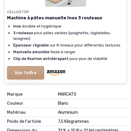
CELLUSTOP
Machine à pâtes manuelle Inox 3 rouleaux
＋
Inox
durable et hygiénique
＋
3 rouleaux
pour pâtes variées (spaghettis, tagliatelles,
lasagnes)
＋
Épaisseur réglable
sur 8 niveaux pour différentes textures
＋
Manivelle amovible
facile à ranger
＋
Clip de fixation antidérapant
pour plus de stabilité
Voir l'offre
Marque
MARCATO
Couleur
Blanc
Matériau
Aluminium
Poids de l'article
7,5 Kilogrammes
Dimensions du
31,1L x 15,9l x 21,6H centimètres