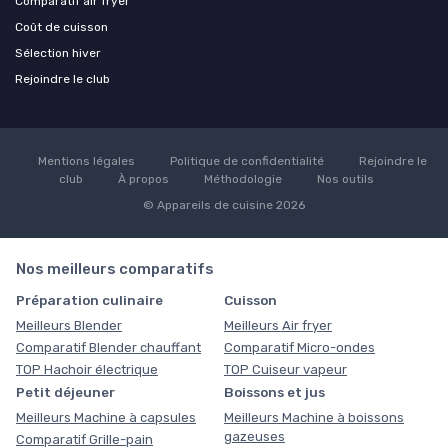
Comparatif air fryer
Coût de cuisson
Sélection hiver
Rejoindre le club
Mentions légales
Politique de confidentialité
Rejoindre le
club
À propos
Méthodologie
Nos outils
© Appareils de cuisine 2026
Nos meilleurs comparatifs
Préparation culinaire
Cuisson
Meilleurs Blender
Meilleurs Air fryer
Comparatif Blender chauffant
Comparatif Micro-ondes
TOP Hachoir électrique
TOP Cuiseur vapeur
Petit déjeuner
Boissons et jus
Meilleurs Machine à capsules
Meilleurs Machine à boissons
gazeuses
Comparatif Grille-pain