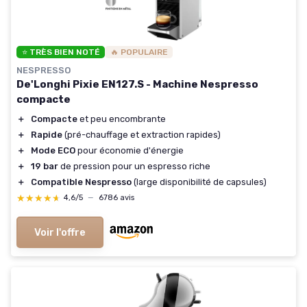
⭐ TRÈS BIEN NOTÉ
🔥 POPULAIRE
NESPRESSO
De'Longhi Pixie EN127.S - Machine Nespresso
compacte
＋
Compacte
et peu encombrante
＋
Rapide
(pré-chauffage et extraction rapides)
＋
Mode ECO
pour économie d'énergie
＋
19 bar
de pression pour un espresso riche
＋
Compatible Nespresso
(large disponibilité de capsules)
★★★★★
★★★★★
4,6/5
—
6786 avis
Voir l'offre