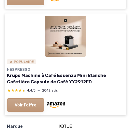
🔥 POPULAIRE
NESPRESSO
Krups Machine à Café Essenza Mini Blanche
Cafetière Capsule de Café YY2912FD
★★★★★
★★★★★
4,4/5
—
2042 avis
Voir l'offre
Marque
‎KOTLIE