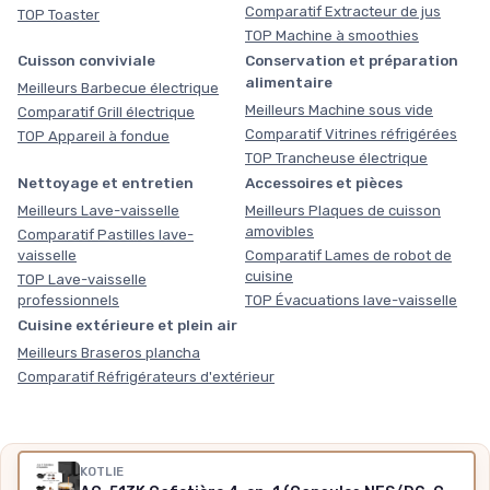
Comparatif Extracteur de jus
TOP Toaster
TOP Machine à smoothies
Cuisson conviviale
Conservation et préparation
alimentaire
Meilleurs Barbecue électrique
Meilleurs Machine sous vide
Comparatif Grill électrique
Comparatif Vitrines réfrigérées
TOP Appareil à fondue
TOP Trancheuse électrique
Nettoyage et entretien
Accessoires et pièces
Meilleurs Lave-vaisselle
Meilleurs Plaques de cuisson
amovibles
Comparatif Pastilles lave-
vaisselle
Comparatif Lames de robot de
cuisine
TOP Lave-vaisselle
professionnels
TOP Évacuations lave-vaisselle
Cuisine extérieure et plein air
Meilleurs Braseros plancha
Comparatif Réfrigérateurs d'extérieur
KOTLIE
Nos outils gratuits