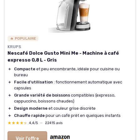
🔥 POPULAIRE
KRUPS
Nescafé Dolce Gusto Mini Me - Machine à café
expresso 0,8 L - Gris
＋
Compacte
et peu encombrante, idéale pour cuisine ou
bureau
＋
Facile d'utilisation
: fonctionnement automatique avec
capsules
＋
Grande variété de boissons
compatibles (expresso,
cappuccino, boissons chaudes)
＋
Design moderne
et couleur grise discrète
＋
Chauffe rapide
pour un café prêt en quelques instants
★★★★★
★★★★★
4,4/5
—
22415 avis
Voir l'offre