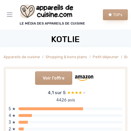
Panneau de gestion des cookies
TOPs
LE MÉDIA DES APPAREILS DE CUISINE
KOTLIE
Appareils de cuisine
Shopping & bons plans
Petit déjeuner
Boi
Voir l'offre
4,1 sur 5
★★★★★
★★★★★
4426 avis
5 ★
4 ★
3 ★
2 ★