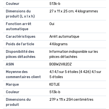
Couleur
‎513k-b
Dimensions du
‎27 x 11 x 25 cm; 4 kilogrammes
produit (L x l x h)
Fonction arrêt
‎Oui
automatique
Caractéristiques
‎Arrêt automatique
Poids de l'article
‎4 Kilograms
Disponibilité des
‎Information indisponible sur les
pièces détachées
pièces détachées
ASIN
B0BW2V82DZ
Moyenne des
4,1 4,1 sur 5 étoiles (4 426) 4,1 sur
commentaires client
5 étoiles
Marque
KOTLIE
Couleur
513k-b
Dimensions du
27P x 11l x 25H centimètres
produit