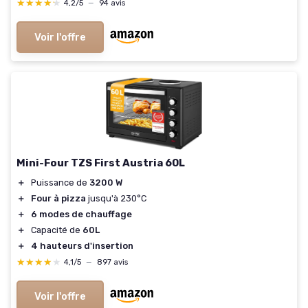
★★★★★
★★★★★
4,2/5
—
94 avis
Voir l'offre
Mini-Four TZS First Austria 60L
＋
Puissance de
3200 W
＋
Four à pizza
jusqu'à 230°C
＋
6 modes de chauffage
＋
Capacité de
60L
＋
4 hauteurs d'insertion
★★★★★
★★★★★
4,1/5
—
897 avis
Voir l'offre