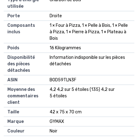
utilisée
Porte
‎Droite
Composants
‎1 × Four à Pizza, 1 × Pelle à Bois, 1 × Pelle
inclus
à Pizza, 1 × Pierre à Pizza, 1 × Plateau à
Bois
Poids
‎16 Kilogrammes
Disponibilité
‎Information indisponible sur les pièces
des pièces
détachées
détachées
ASIN
B0D59TLN3F
Moyenne des
4,2 4,2 sur 5 étoiles (135) 4,2 sur
commentaires
5 étoiles
client
Taille
42 x 75 x 70 cm
Marque
GYMAX
Couleur
Noir