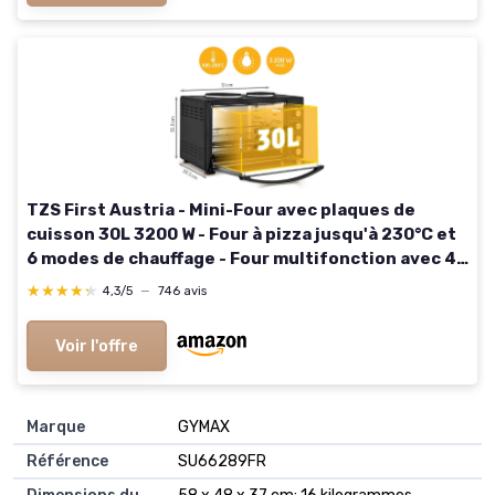
TZS First Austria - Mini-Four avec plaques de
cuisson 30L 3200 W - Four à pizza jusqu'à 230°C et
6 modes de chauffage - Four multifonction avec 4
hauteurs d'insertion et accessoires de haute
★★★★★
★★★★★
4,3/5
—
746 avis
qualité
Voir l'offre
Marque
‎GYMAX
Référence
‎SU66289FR