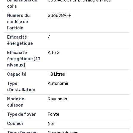
Dimensions du
‎58 x 48 x 37 cm; 16 kilogrammes
colis
Numéro du
‎SU66289FR
modèle de
l'article
Efficacité
‎/
énergétique
Efficacité
‎A to G
énergétique (10
niveaux)
Capacité
‎1,8 Litres
Type
‎Autonome
d'installation
Mode de
‎Rayonnant
cuisson
Type de foyer
‎Fonte
Couleur
‎Noir
Type d'énergie
‎Charbon de bois