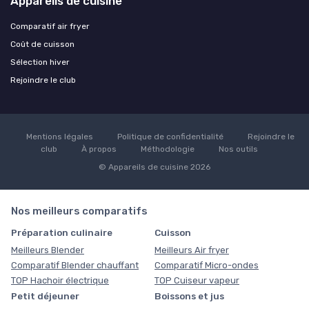
Appareils de cuisine
Comparatif air fryer
Coût de cuisson
Sélection hiver
Rejoindre le club
Mentions légales
Politique de confidentialité
Rejoindre le
club
À propos
Méthodologie
Nos outils
© Appareils de cuisine 2026
Nos meilleurs comparatifs
Préparation culinaire
Cuisson
Meilleurs Blender
Meilleurs Air fryer
Comparatif Blender chauffant
Comparatif Micro-ondes
TOP Hachoir électrique
TOP Cuiseur vapeur
Petit déjeuner
Boissons et jus