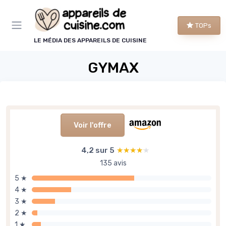
Panneau de gestion des cookies
TOPs
LE MÉDIA DES APPAREILS DE CUISINE
GYMAX
Voir l'offre
4,2 sur 5
★★★★★
★★★★★
135 avis
5 ★
4 ★
3 ★
2 ★
1 ★