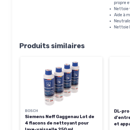
propre e
Nettoie 
Aide à m
Neutrali
Nettoie 
Produits similaires
BOSCH
DL-pro
Siemens Neff Gaggenau Lot de
d'entr
4 flacons de nettoyant pour
et appa
lave-vaisselle 250 ml