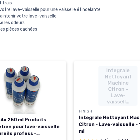
t frais
votre lave-vaisselle pour une vaisselle étincelante
aintenir votre lave-vaisselle
se les odeurs
les pièces cachées
Integrale
Nettoyant
Machine
Citron -
Lave-
vaissell...
FINISH
Integrale Nettoyant Mac
 4x 250 ml Produits
Citron - Lave-vaisselle -
etien pour lave-vaisselle
ml
reils profess -