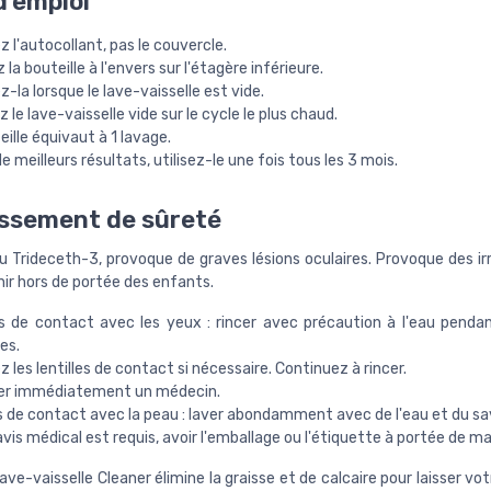
'emploi
z l'autocollant, pas le couvercle.
 la bouteille à l'envers sur l'étagère inférieure.
ez-la lorsque le lave-vaisselle est vide.
 le lave-vaisselle vide sur le cycle le plus chaud.
eille équivaut à 1 lavage.
e meilleurs résultats, utilisez-le une fois tous les 3 mois.
ssement de sûreté
u Trideceth-3, provoque de graves lésions oculaires. Provoque des irr
nir hors de portée des enfants.
s de contact avec les yeux : rincer avec précaution à l'eau pendan
es.
z les lentilles de contact si nécessaire. Continuez à rincer.
er immédiatement un médecin.
s de contact avec la peau : laver abondamment avec de l'eau et du sa
avis médical est requis, avoir l'emballage ou l'étiquette à portée de ma
 lave-vaisselle Cleaner élimine la graisse et de calcaire pour laisser v