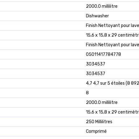
2000.0 millilitre
Dishwasher
Finish Nettoyant pour lave
15,6 x 15,8 x 29 centimèt
Finish Nettoyant pour lave
05011417784778
3034537
3034537
4,7 4,7 sur 5 étoiles (8 892
8
2000.0 millilitre
15,6 x 15,8 x 29 centimèt
250 Millilitres
Comprimé