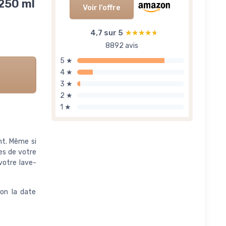
 250 ml
Voir l'offre
4,7 sur 5
★★★★★
★★★★★
8892 avis
5 ★
4 ★
3 ★
2 ★
1 ★
nt. Même si
les de votre
 votre lave-
non la date