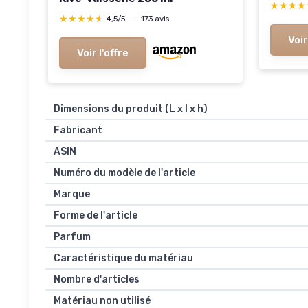
compat
★★★★
★★★★
Siemen
★★★★★
★★★★★
4,5/5
—
173 avis
003115
Voir
003117
Voir l'offre
00311
Dimensions du produit (L x l x h)
Fabricant
ASIN
Numéro du modèle de l'article
Marque
Forme de l'article
Parfum
Caractéristique du matériau
Nombre d'articles
Matériau non utilisé