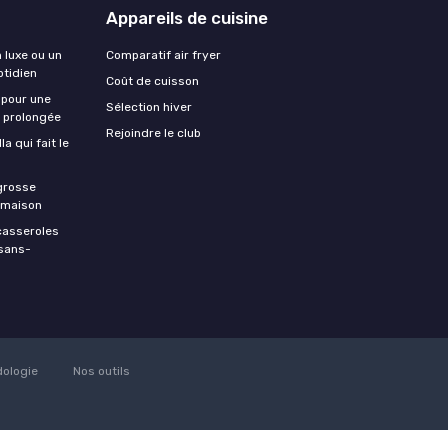
Appareils de cuisine
n luxe ou un
Comparatif air fryer
otidien
Coût de cuisson
 pour une
Sélection hiver
e prolongée
Rejoindre le club
a qui fait le
 grosse
a maison
casseroles
 sans-
ologie
Nos outils