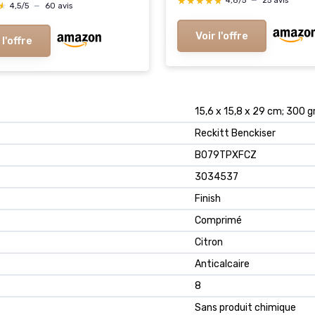
ibles avec Bosch
★★★★★
★★★★★
4,8/5
—
25 avis
★
★
4,5/5
—
60 avis
s 00311997 00311304
65 00311566 00311625
Voir l'offre
 l'offre
19 00311994 00311996
998 00576333
15,6 x 15,8 x 29 cm; 300
Reckitt Benckiser
B079TPXFCZ
3034537
Finish
Comprimé
Citron
Anticalcaire
8
Sans produit chimique