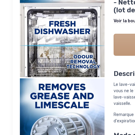
- Nett
(lot de
Voir la bo
Descri
Le lave-va
vous ne le 
lave-vaisse
vaisselle.
Remarque :
d'expiratio