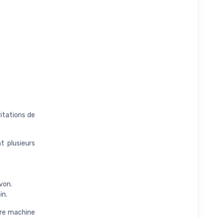
itations de
t plusieurs
von.
in.
otre machine