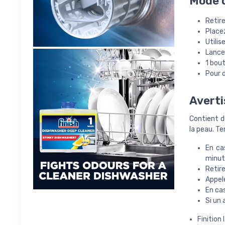
Mode d
Retire
Placez
Utilis
Lancez
1 bout
Pour d
Averti
Contient d
la peau. Te
En ca
minut
Retire
Appel
En ca
Si un 
Finition