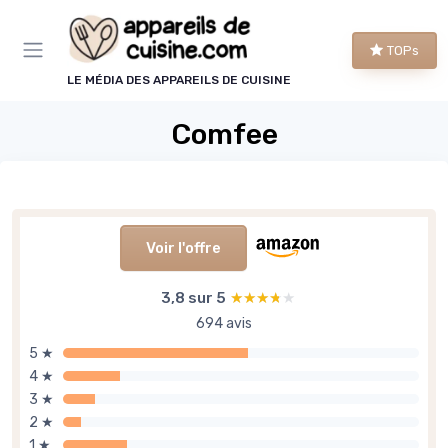
Panneau de gestion des cookies
TOPs
LE MÉDIA DES APPAREILS DE CUISINE
Comfee
Voir l'offre
3,8 sur 5
★★★★★
★★★★★
694 avis
5 ★
4 ★
3 ★
2 ★
1 ★