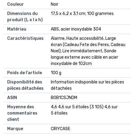
Couleur
‎Noir
Dimensions du
‎17,5 x 6,2 x 3,1 cm; 100 grammes
produit (L x l x h)
Matériau
‎ABS, acier inoxydable 304
Caractéristiques
‎Alarme, Haute accessibilité, Large
écran (Cadeau Fete des Peres, Cadeau
Noel), Lire immédiatement, Sonde
longue externe avec câble en acier
inoxydable de 102cm
Poids de l'article
‎100 g
Disponibilité des
‎Information indisponible sur les pièces
pièces détachées
détachées
ASIN
B0B1CSJNDM
Moyenne des
4,6 4,6 sur 5 étoiles (3 105) 4,6 sur
commentaires
5 étoiles
client
Marque
CIRYCASE