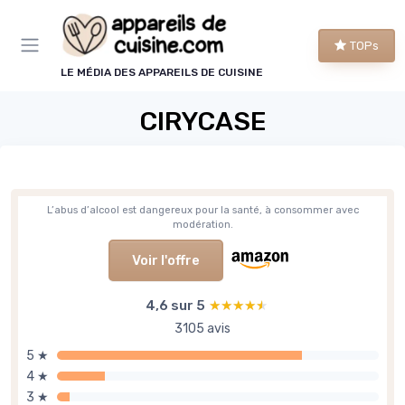
Panneau de gestion des cookies
TOPs
LE MÉDIA DES APPAREILS DE CUISINE
CIRYCASE
L’abus d’alcool est dangereux pour la santé, à consommer avec
modération.
Voir l'offre
4,6 sur 5
★★★★★
★★★★★
3105 avis
5 ★
4 ★
3 ★