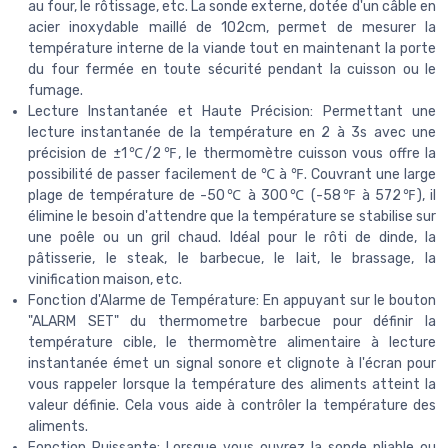
au four, le rôtissage, etc. La sonde externe, dotée d'un câble en
acier inoxydable maillé de 102cm, permet de mesurer la
température interne de la viande tout en maintenant la porte
du four fermée en toute sécurité pendant la cuisson ou le
fumage.
Lecture Instantanée et Haute Précision: Permettant une
lecture instantanée de la température en 2 à 3s avec une
précision de ±1℃/2℉, le thermomètre cuisson vous offre la
possibilité de passer facilement de ℃ à ℉. Couvrant une large
plage de température de -50℃ à 300℃ (-58℉ à 572℉), il
élimine le besoin d'attendre que la température se stabilise sur
une poêle ou un gril chaud. Idéal pour le rôti de dinde, la
pâtisserie, le steak, le barbecue, le lait, le brassage, la
vinification maison, etc.
Fonction d'Alarme de Température: En appuyant sur le bouton
"ALARM SET" du thermometre barbecue pour définir la
température cible, le thermomètre alimentaire à lecture
instantanée émet un signal sonore et clignote à l'écran pour
vous rappeler lorsque la température des aliments atteint la
valeur définie. Cela vous aide à contrôler la température des
aliments.
Fonction Puissante: Lorsque vous ouvrez la sonde pliable ou