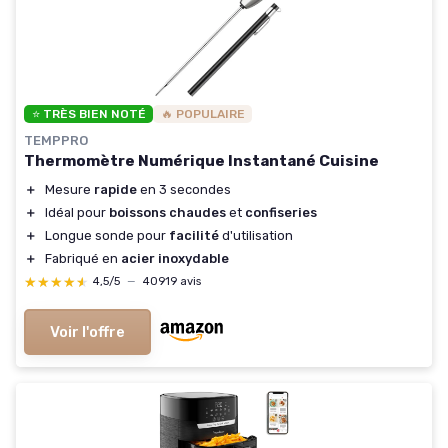
⭐ TRÈS BIEN NOTÉ
🔥 POPULAIRE
TEMPPRO
Thermomètre Numérique Instantané Cuisine
＋
Mesure
rapide
en 3 secondes
＋
Idéal pour
boissons chaudes
et
confiseries
＋
Longue sonde pour
facilité
d'utilisation
＋
Fabriqué en
acier inoxydable
★★★★★
★★★★★
4,5/5
—
40919 avis
Voir l'offre