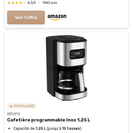
★★★★★
★★★★★
4,3/5
—
1943 avis
Voir l'offre
🔥 POPULAIRE
KRUPS
Cafetière programmable Inox 1,25 L
＋
Capacité de
1,25 L
(jusqu'à
15 tasses
)