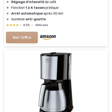
＋
Réglage d'intensité
de café
＋
Fonction
1 à 4 tasses
pratique
＋
Arrêt automatique
après 30 min
＋
Système
anti-goutte
★★★★★
★★★★★
4,1/5
—
1246 avis
Voir l'offre