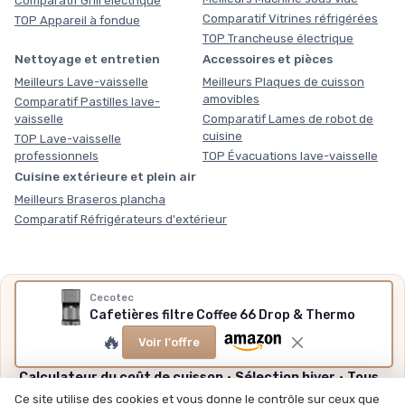
Comparatif Grill électrique
Comparatif Vitrines réfrigérées
TOP Appareil à fondue
TOP Trancheuse électrique
Nettoyage et entretien
Accessoires et pièces
Meilleurs Lave-vaisselle
Meilleurs Plaques de cuisson
amovibles
Comparatif Pastilles lave-
vaisselle
Comparatif Lames de robot de
cuisine
TOP Lave-vaisselle
professionnels
TOP Évacuations lave-vaisselle
Cuisine extérieure et plein air
Meilleurs Braseros plancha
Comparatif Réfrigérateurs d'extérieur
Cecotec
Nos outils gratuits
Cafetières filtre Coffee 66 Drop & Thermo
Des chiffres plutôt que des impressions, sans inscription,
🔥
Voir l'offre
méthode et sources expliquées.
Calculateur du coût de cuisson
·
Sélection hiver
·
Tous
nos outils
Ce site utilise des cookies et vous donne le contrôle sur ceux que