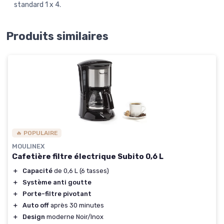
standard 1 x 4.
Produits similaires
🔥 POPULAIRE
MOULINEX
Cafetière filtre électrique Subito 0,6 L
＋
Capacité
de 0,6 L (6 tasses)
＋
Système anti goutte
＋
Porte-filtre pivotant
＋
Auto off
après 30 minutes
＋
Design
moderne Noir/Inox