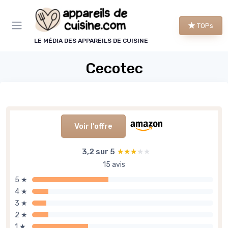
Panneau de gestion des cookies
TOPs
LE MÉDIA DES APPAREILS DE CUISINE
Cecotec
Voir l'offre
3,2 sur 5
★★★★★
★★★★★
15 avis
5 ★
4 ★
3 ★
2 ★
1 ★