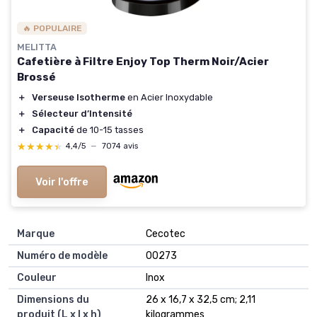
🔥 POPULAIRE
MELITTA
Cafetière à Filtre Enjoy Top Therm Noir/Acier
Brossé
＋
Verseuse Isotherme
en Acier Inoxydable
＋
Sélecteur d’Intensité
＋
Capacité
de 10-15 tasses
★★★★★
★★★★★
4,4/5
—
7074 avis
Voir l'offre
Marque
‎Cecotec
Numéro de modèle
‎00273
Couleur
‎Inox
Dimensions du
‎26 x 16,7 x 32,5 cm; 2,11
produit (L x l x h)
kilogrammes