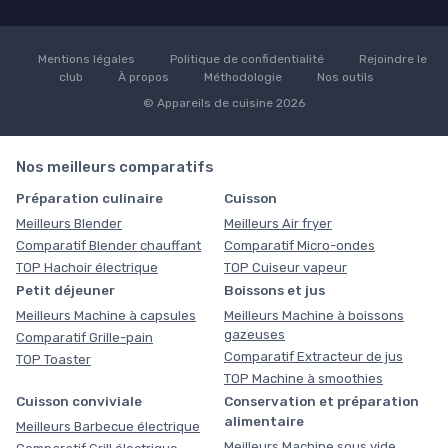
Mentions légales
Politique de confidentialité
Rejoindre le
club
À propos
Méthodologie
Nos outils
© Appareils de cuisine 2026
Nos meilleurs comparatifs
Préparation culinaire
Cuisson
Meilleurs Blender
Meilleurs Air fryer
Comparatif Blender chauffant
Comparatif Micro-ondes
TOP Hachoir électrique
TOP Cuiseur vapeur
Petit déjeuner
Boissons et jus
Meilleurs Machine à capsules
Meilleurs Machine à boissons
gazeuses
Comparatif Grille-pain
Comparatif Extracteur de jus
TOP Toaster
TOP Machine à smoothies
Cuisson conviviale
Conservation et préparation
alimentaire
Meilleurs Barbecue électrique
Meilleurs Machine sous vide