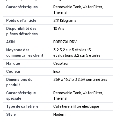
Caractéristiques
‎Removable Tank, Water Filter,
Thermal
Poids de l'article
‎2,11 Kilograms
Disponibilité des
‎10 Ans
pièces détachées
ASIN
B0BPZXHRRV
Moyenne des
3,2 3,2 sur 5 étoiles 15
commentaires client
évaluations 3,2 sur 5 étoiles
Marque
Cecotec
Couleur
Inox
Dimensions du
26P x 16,7l x 32,5H centimètres
produit
Caractéristique
Removable Tank, Water Filter,
spéciale
Thermal
Type de cafetière
Cafetière à filtre électrique
Style
Modern