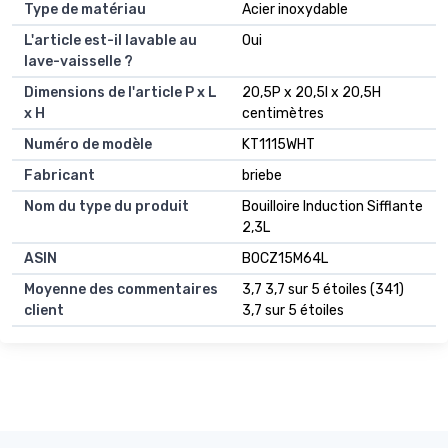
Type de matériau
Acier inoxydable
L'article est-il lavable au
Oui
lave-vaisselle ?
Dimensions de l'article P x L
20,5P x 20,5l x 20,5H
x H
centimètres
Numéro de modèle
KT1115WHT
Fabricant
briebe
Nom du type du produit
Bouilloire Induction Sifflante
2,3L
ASIN
B0CZ15M64L
Moyenne des commentaires
3,7 3,7 sur 5 étoiles (341)
client
3,7 sur 5 étoiles