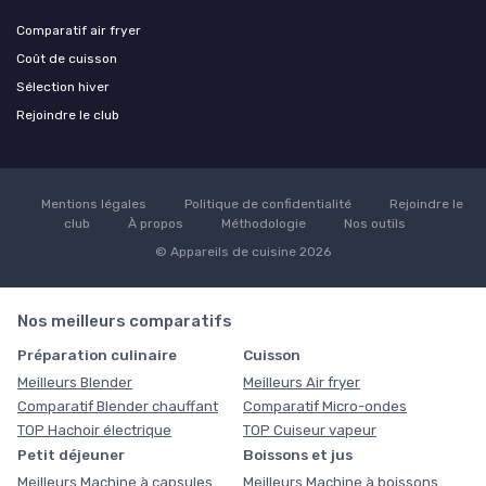
Comparatif air fryer
Coût de cuisson
Sélection hiver
Rejoindre le club
Mentions légales
Politique de confidentialité
Rejoindre le
club
À propos
Méthodologie
Nos outils
© Appareils de cuisine 2026
Nos meilleurs comparatifs
Préparation culinaire
Cuisson
Meilleurs Blender
Meilleurs Air fryer
Comparatif Blender chauffant
Comparatif Micro-ondes
TOP Hachoir électrique
TOP Cuiseur vapeur
Petit déjeuner
Boissons et jus
Meilleurs Machine à capsules
Meilleurs Machine à boissons