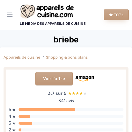
Panneau de gestion des cookies
TOPs
LE MÉDIA DES APPAREILS DE CUISINE
briebe
Appareils de cuisine
Shopping & bons plans
Voir l'offre
3,7 sur 5
★★★★★
★★★★★
341 avis
5 ★
4 ★
3 ★
2 ★