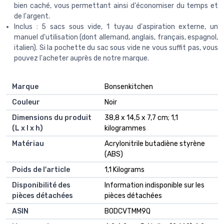
bien caché, vous permettant ainsi d'économiser du temps et
de l'argent.
Inclus : 5 sacs sous vide, 1 tuyau d'aspiration externe, un
manuel d'utilisation (dont allemand, anglais, français, espagnol,
italien). Si la pochette du sac sous vide ne vous suffit pas, vous
pouvez l'acheter auprès de notre marque.
Marque
‎Bonsenkitchen
Couleur
‎Noir
Dimensions du produit
‎38,8 x 14,5 x 7,7 cm; 1,1
(L x l x h)
kilogrammes
Matériau
‎Acrylonitrile butadiène styrène
(ABS)
Poids de l'article
‎1,1 Kilograms
Disponibilité des
‎Information indisponible sur les
pièces détachées
pièces détachées
ASIN
B0DCVTMM9Q