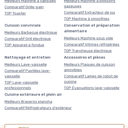
Meilleurs Machine à capsules
Meilleurs Machine à boissons
gazeuses
Comparatif Grille-pain
Comparatif Extracteur de jus
TOP Toaster
TOP Machine à smoothies
Cuisson conviviale
Conservation et préparation
alimentaire
Meilleurs Barbecue électrique
Meilleurs Machine sous vide
Comparatif Grill électrique
Comparatif Vitrines réfrigérées
TOP Appareil à fondue
TOP Trancheuse électrique
Nettoyage et entretien
Accessoires et pièces
Meilleurs Lave-vaisselle
Meilleurs Plaques de cuisson
amovibles
Comparatif Pastilles lave-
vaisselle
Comparatif Lames de robot de
cuisine
TOP Lave-vaisselle
professionnels
TOP Évacuations lave-vaisselle
Cuisine extérieure et plein air
Meilleurs Braseros plancha
Comparatif Réfrigérateurs d'extérieur