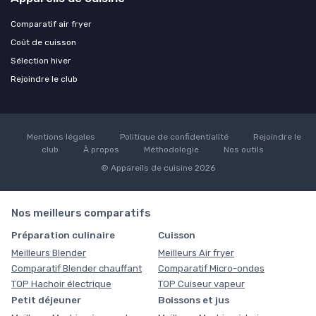
Comparatif air fryer
Coût de cuisson
Sélection hiver
Rejoindre le club
Mentions légales
Politique de confidentialité
Rejoindre le
club
À propos
Méthodologie
Nos outils
© Appareils de cuisine 2026
Nos meilleurs comparatifs
Préparation culinaire
Cuisson
Meilleurs Blender
Meilleurs Air fryer
Comparatif Blender chauffant
Comparatif Micro-ondes
TOP Hachoir électrique
TOP Cuiseur vapeur
Petit déjeuner
Boissons et jus