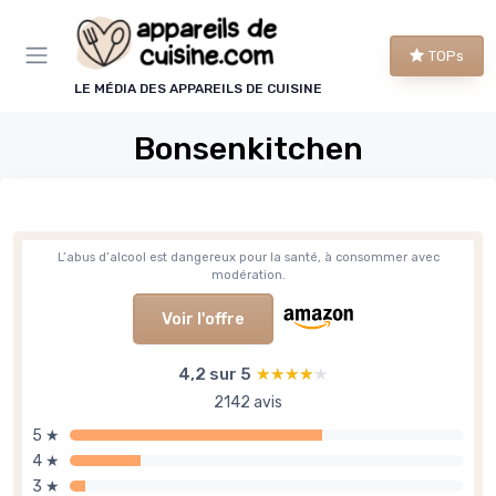
Panneau de gestion des cookies
TOPs
LE MÉDIA DES APPAREILS DE CUISINE
Bonsenkitchen
L’abus d’alcool est dangereux pour la santé, à consommer avec
modération.
Voir l'offre
4,2 sur 5
★★★★★
★★★★★
2142 avis
5 ★
4 ★
3 ★