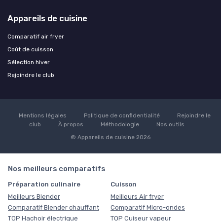
Appareils de cuisine
Comparatif air fryer
Coût de cuisson
Sélection hiver
Rejoindre le club
Mentions légales
Politique de confidentialité
Rejoindre le
club
À propos
Méthodologie
Nos outils
© Appareils de cuisine 2026
Nos meilleurs comparatifs
Préparation culinaire
Cuisson
Meilleurs Blender
Meilleurs Air fryer
Comparatif Blender chauffant
Comparatif Micro-ondes
TOP Hachoir électrique
TOP Cuiseur vapeur