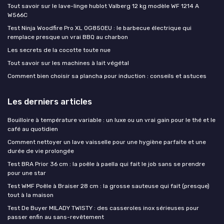
Tout savoir sur le lave-linge hublot Valberg 12 kg modèle WF 1214 A
W566C
Test Ninja Woodfire Pro XL OG850EU : le barbecue électrique qui
remplace presque un vrai BBQ au charbon
Les secrets de la cocotte toute nue
Tout savoir sur les machines à lait végétal
Comment bien choisir sa plancha pour induction : conseils et astuces
Les derniers articles
Bouilloire à température variable : un luxe ou un vrai gain pour le thé et le
café au quotidien
Comment nettoyer un lave vaisselle pour une hygiène parfaite et une
durée de vie prolongée
Test BRA Prior 36 cm : la poêle à paella qui fait le job sans se prendre
pour une star
Test WMF Poêle à Braiser 28 cm : la grosse sauteuse qui fait (presque)
tout à la maison
Test De Buyer MILADY TWISTY : des casseroles inox sérieuses pour
passer enfin au sans-revêtement