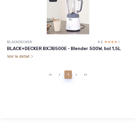
BLACKDECKER
4.2
☆☆☆☆☆
★★★★★
BLACK+DECKER BXJB500E - Blender 500W, bol 1,5L
Voir le détail
‹‹
‹
1
›
››