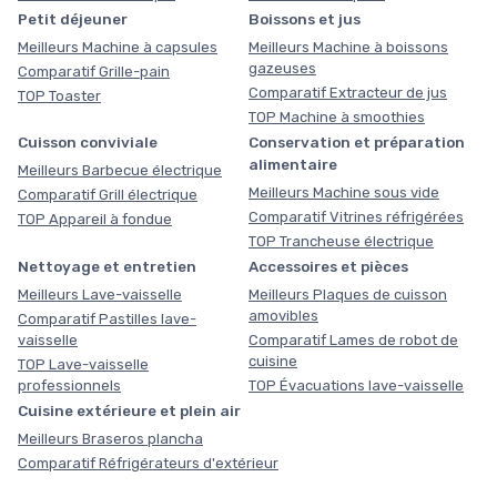
Petit déjeuner
Boissons et jus
Meilleurs Machine à capsules
Meilleurs Machine à boissons
gazeuses
Comparatif Grille-pain
Comparatif Extracteur de jus
TOP Toaster
TOP Machine à smoothies
Cuisson conviviale
Conservation et préparation
alimentaire
Meilleurs Barbecue électrique
Meilleurs Machine sous vide
Comparatif Grill électrique
Comparatif Vitrines réfrigérées
TOP Appareil à fondue
TOP Trancheuse électrique
Nettoyage et entretien
Accessoires et pièces
Meilleurs Lave-vaisselle
Meilleurs Plaques de cuisson
amovibles
Comparatif Pastilles lave-
vaisselle
Comparatif Lames de robot de
cuisine
TOP Lave-vaisselle
professionnels
TOP Évacuations lave-vaisselle
Cuisine extérieure et plein air
Meilleurs Braseros plancha
Comparatif Réfrigérateurs d'extérieur