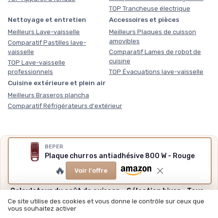
TOP Trancheuse électrique
Nettoyage et entretien
Accessoires et pièces
Meilleurs Lave-vaisselle
Meilleurs Plaques de cuisson
amovibles
Comparatif Pastilles lave-
vaisselle
Comparatif Lames de robot de
cuisine
TOP Lave-vaisselle
professionnels
TOP Évacuations lave-vaisselle
Cuisine extérieure et plein air
Meilleurs Braseros plancha
Comparatif Réfrigérateurs d'extérieur
BEPER
Nos outils gratuits
Plaque churros antiadhésive 800 W - Rouge
Des chiffres plutôt que des impressions, sans inscription,
🔥
Voir l'offre
méthode et sources expliquées.
Calculateur du coût de cuisson
·
Sélection hiver
·
Tous
nos outils
Ce site utilise des cookies et vous donne le contrôle sur ceux que
vous souhaitez activer