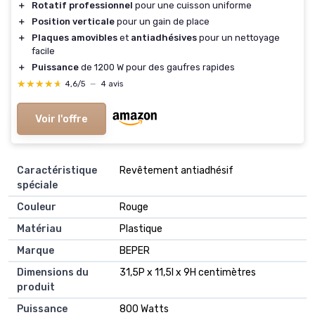
＋
Rotatif professionnel
pour une cuisson uniforme
＋
Position verticale
pour un gain de place
＋
Plaques amovibles
et
antiadhésives
pour un nettoyage
facile
＋
Puissance
de 1200 W pour des gaufres rapides
★★★★★
★★★★★
4,6/5
—
4 avis
Voir l'offre
Caractéristique
Revêtement antiadhésif
spéciale
Couleur
Rouge
Matériau
Plastique
Marque
BEPER
Dimensions du
31,5P x 11,5l x 9H centimètres
produit
Puissance
800 Watts