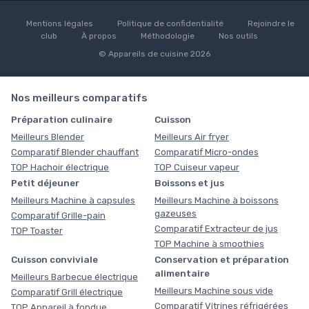
Mentions légales
Politique de confidentialité
Rejoindre le
club
À propos
Méthodologie
Nos outils
© Appareils de cuisine 2026
Nos meilleurs comparatifs
Préparation culinaire
Cuisson
Meilleurs Blender
Meilleurs Air fryer
Comparatif Blender chauffant
Comparatif Micro-ondes
TOP Hachoir électrique
TOP Cuiseur vapeur
Petit déjeuner
Boissons et jus
Meilleurs Machine à capsules
Meilleurs Machine à boissons
gazeuses
Comparatif Grille-pain
Comparatif Extracteur de jus
TOP Toaster
TOP Machine à smoothies
Cuisson conviviale
Conservation et préparation
alimentaire
Meilleurs Barbecue électrique
Meilleurs Machine sous vide
Comparatif Grill électrique
Comparatif Vitrines réfrigérées
TOP Appareil à fondue