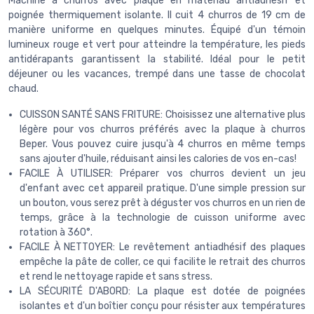
Machine à churros avec plaque en matériau antiadhésif et
poignée thermiquement isolante. Il cuit 4 churros de 19 cm de
manière uniforme en quelques minutes. Équipé d'un témoin
lumineux rouge et vert pour atteindre la température, les pieds
antidérapants garantissent la stabilité. Idéal pour le petit
déjeuner ou les vacances, trempé dans une tasse de chocolat
chaud.
CUISSON SANTÉ SANS FRITURE: Choisissez une alternative plus
légère pour vos churros préférés avec la plaque à churros
Beper. Vous pouvez cuire jusqu'à 4 churros en même temps
sans ajouter d'huile, réduisant ainsi les calories de vos en-cas!
FACILE À UTILISER: Préparer vos churros devient un jeu
d'enfant avec cet appareil pratique. D'une simple pression sur
un bouton, vous serez prêt à déguster vos churros en un rien de
temps, grâce à la technologie de cuisson uniforme avec
rotation à 360°.
FACILE À NETTOYER: Le revêtement antiadhésif des plaques
empêche la pâte de coller, ce qui facilite le retrait des churros
et rend le nettoyage rapide et sans stress.
LA SÉCURITÉ D'ABORD: La plaque est dotée de poignées
isolantes et d'un boîtier conçu pour résister aux températures