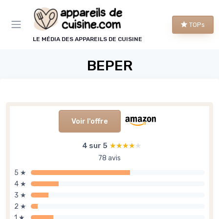
Panneau de gestion des cookies
TOPs
LE MÉDIA DES APPAREILS DE CUISINE
BEPER
Voir l'offre
4 sur 5
★★★★★
★★★★★
78 avis
5 ★
4 ★
3 ★
2 ★
1 ★