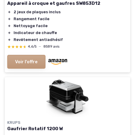
Appareil à croque et gaufres SW853D12
＋
2 jeux de plaques inclus
＋
Rangement facile
＋
Nettoyage facile
＋
Indicateur de chauffe
＋
Revêtement antiadhésif
★★★★★
★★★★★
4,6/5
—
8589 avis
Voir l'offre
KRUPS
Gaufrier Rotatif 1200 W