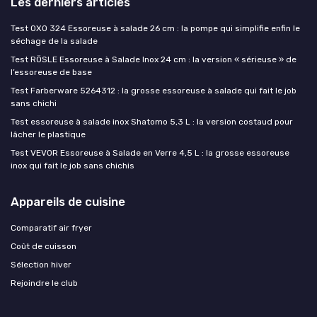
Les derniers articles
Test OXO 324 Essoreuse à salade 26 cm : la pompe qui simplifie enfin le
séchage de la salade
Test RÖSLE Essoreuse à Salade Inox 24 cm : la version « sérieuse » de
l’essoreuse de base
Test Farberware 5264312 : la grosse essoreuse à salade qui fait le job
sans chichi
Test essoreuse à salade inox Shatomo 5,3 L : la version costaud pour
lâcher le plastique
Test VEVOR Essoreuse à Salade en Verre 4,5 L : la grosse essoreuse
inox qui fait le job sans chichis
Appareils de cuisine
Comparatif air fryer
Coût de cuisson
Sélection hiver
Rejoindre le club