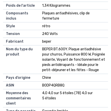
Poids de l'article
1,34 Kilogrammes
Composants
Plaques antiadhésives, clip de
inclus
fermeture
Style
rétro
Tension
240 Volts
Fabricant
beper
Nom du type du
BEPER BT.600Y. Plaque antiadhésive
produit
pour churros, Puissance 800 W, Poignée
isolante, Voyant de fonctionnement et
pieds antidérapants - Idéale pour le
petit-déjeuner et les fêtes - Rouge
Pays d’origine
Chine
ASIN
B0DP4QRB8Q
Moyenne des
4,0 4,0 sur 5 étoiles (78) 4,0 sur
commentaires
5 étoiles
client