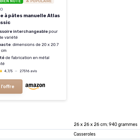
 BIEN NOTÉ
🔥 POPULAIRE
O
e à pâtes manuelle Atlas
assic
ssoire interchangeable
pour
de variété
acte
: dimensions de 20 x 20.7
5 cm
ité
de fabrication en métal
nté
★
★
4,7/5
—
27516 avis
 l'offre
‎26 x 26 x 26 cm; 940 grammes
‎Casseroles