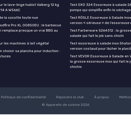
ur le lave-linge hublot Valberg 12 kg
Test OXO 324 Essoreuse à salade 26
214 A W566C
pompe qui simplifie enfin le séchage
de la cocotte toute nue
Test RÖSLE Essoreuse à Salade Inox 
version « sérieuse » de l’essoreuse
oodfire Pro XL OG850EU : le barbecue
ui remplace presque un vrai BBQ au
Test Farberware 5264312 : la gross
salade qui fait le job sans chichi
ur les machines à lait végétal
Test essoreuse à salade inox Shatom
version costaud pour lâcher le plast
 choisir sa plancha pour induction :
astuces
Test VEVOR Essoreuse à Salade en Ve
la grosse essoreuse inox qui fait le 
chichis
Politique de confidentialité
Rejoindre le club
À propos
Méthod
© Appareils de cuisine 2026