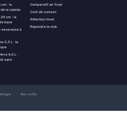
 cm : la
Comparatif air fryer
 de la salade
Coût de cuisson
24 cm : la
Sélection hiver
 de base
Rejoindre le club
e essoreuse à
o 5,3 L : la
ique
rre 4,5 L :
job sans
ologie
Nos outils