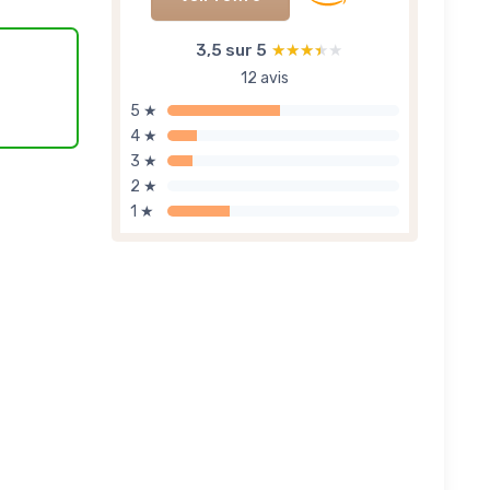
3,5 sur 5
★★★★★
★★★★★
12 avis
5 ★
4 ★
3 ★
2 ★
1 ★