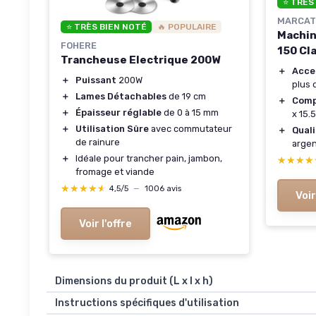
⭐ TRÈS
MARCAT
⭐ TRÈS BIEN NOTÉ
🔥 POPULAIRE
Machin
FOHERE
150 Cl
Trancheuse Electrique 200W
＋
Acce
＋
Puissant
200W
plus 
＋
Lames Détachables
de 19 cm
＋
Comp
＋
Épaisseur réglable
de 0 à 15 mm
x 15.
＋
Utilisation Sûre
avec commutateur
＋
Qual
de rainure
arge
＋
Idéale pour trancher pain, jambon,
★★★★
★★★★
fromage et viande
★★★★★
★★★★★
4,5/5
—
1006 avis
Voir
Voir l'offre
Dimensions du produit (L x l x h)
Instructions spécifiques d'utilisation