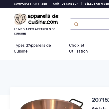
Panneau de gestion des cookies
COMPARATIF AIR FRYER
|
COÛT DE CUISSON
|
SÉLECTION HIVER
LE MÉDIA DES APPAREILS DE
CUISINE
Types d'Appareils de
Choix et
Cuisine
Utilisation
207152
Voir la bo