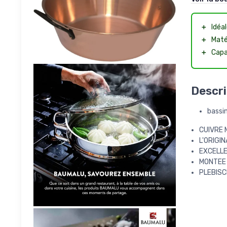
＋
Idéal
＋
Maté
＋
Capa
Descri
bassin
CUIVRE 
L'ORIGI
EXCELL
MONTEE 
PLEBISC