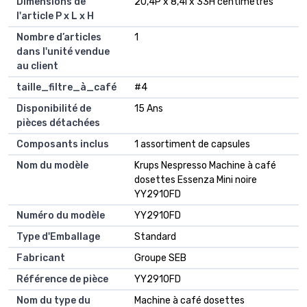
Dimensions de
20,4P x 8,4l x 33H centimètres
l'article P x L x H
Nombre d’articles
1
dans l'unité vendue
au client
taille_filtre_à_café
#4
Disponibilité de
15 Ans
pièces détachées
Composants inclus
1 assortiment de capsules
Nom du modèle
Krups Nespresso Machine à café
dosettes Essenza Mini noire
YY2910FD
Numéro du modèle
YY2910FD
Type d'Emballage
Standard
Fabricant
Groupe SEB
Référence de pièce
YY2910FD
Nom du type du
Machine à café dosettes