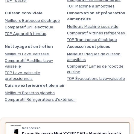
TOP Toaster
TOP Machine à smoothies
Cuisson conviviale
Conservation et préparation
alimentaire
Meilleurs Barbecue électrique
Meilleurs Machine sous vide
Comparatif Grill électrique
Comparatif Vitrines réfrigérées
TOP Appareil à fondue
TOP Trancheuse électrique
Nettoyage et entretien
Accessoires et pièces
Meilleurs Lave-vaisselle
Meilleurs Plaques de cuisson
amovibles
Comparatif Pastilles lave-
vaisselle
Comparatif Lames de robot de
cuisine
TOP Lave-vaisselle
professionnels
TOP Évacuations lave-vaisselle
Cuisine extérieure et plein air
Meilleurs Braseros plancha
Comparatif Réfrigérateurs d'extérieur
Nos outils gratuits
Nespresso
Krups Essenza Mini YY2910FD - Machine à café expresso compacte