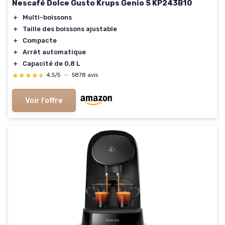
Nescafé Dolce Gusto Krups Genio S KP243B10
＋
Multi-boissons
＋
Taille des boissons ajustable
＋
Compacte
＋
Arrêt automatique
＋
Capacité de 0,8 L
★★★★★
★★★★★
4,5/5
—
5878 avis
Voir l'offre