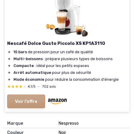
Nescafé Dolce Gusto Piccolo XS KP1A3110
＋
15 bars
de pression pour un café de qualité
＋
Multi-boissons
: prépare plusieurs types de boissons
＋
Compacte
: idéal pour les petits espaces
＋
Arrêt automatique
pour plus de sécurité
＋
Mode économie
pour réduire la consommation d'énergie
★★★★★
★★★★★
4,1/5
—
702 avis
Voir l'offre
Marque
Nespresso
Couleur
Noir