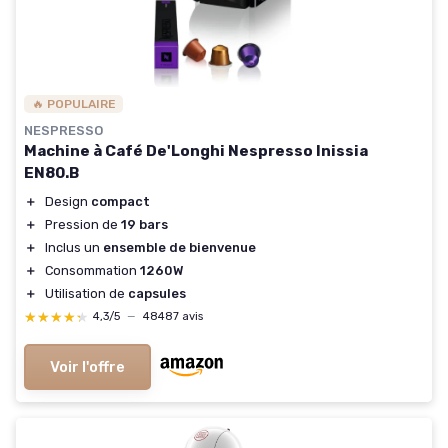
🔥 POPULAIRE
NESPRESSO
Machine à Café De'Longhi Nespresso Inissia
EN80.B
＋
Design
compact
＋
Pression de
19 bars
＋
Inclus un
ensemble de bienvenue
＋
Consommation
1260W
＋
Utilisation de
capsules
★★★★★
★★★★★
4,3/5
—
48487 avis
Voir l'offre