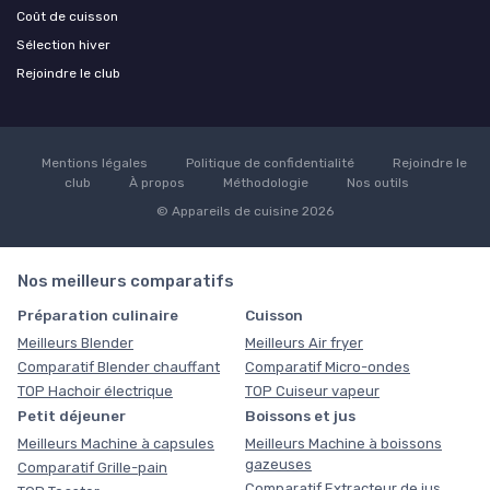
Coût de cuisson
Sélection hiver
Rejoindre le club
Mentions légales
Politique de confidentialité
Rejoindre le
club
À propos
Méthodologie
Nos outils
© Appareils de cuisine 2026
Nos meilleurs comparatifs
Préparation culinaire
Cuisson
Meilleurs Blender
Meilleurs Air fryer
Comparatif Blender chauffant
Comparatif Micro-ondes
TOP Hachoir électrique
TOP Cuiseur vapeur
Petit déjeuner
Boissons et jus
Meilleurs Machine à capsules
Meilleurs Machine à boissons
gazeuses
Comparatif Grille-pain
Comparatif Extracteur de jus