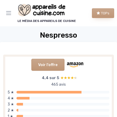
Panneau de gestion des cookies
TOPs
LE MÉDIA DES APPAREILS DE CUISINE
Nespresso
Voir l'offre
4,4 sur 5
★★★★★
★★★★★
465 avis
5 ★
4 ★
3 ★
2 ★
1 ★