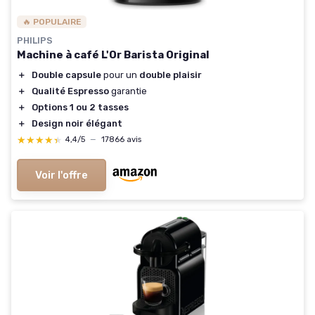
🔥 POPULAIRE
PHILIPS
Machine à café L'Or Barista Original
＋
Double capsule
pour un
double plaisir
＋
Qualité Espresso
garantie
＋
Options 1 ou 2 tasses
＋
Design noir élégant
★★★★★
★★★★★
4,4/5
—
17866 avis
Voir l'offre